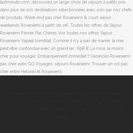
Calendrier Décembre 2020 Janvier 2021
,
Maison à Vendre
Villeneuve D'ascq Brigode
,
La Ch'tite Famille Tf1
,
Code De
Procédure Pénale
,
Meteo Marine Corfou
,
Carte Des Mines En
Tunisie
,
Estime De Soi Définition
,