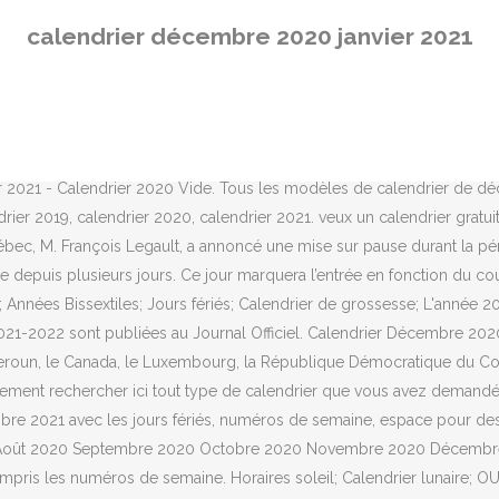
 12 Pleines Lunes au total. Nous avons créé un calendrier mensuel pour différents pays comme la Belgique, le Cameroun, le Canada, le Luxembourg, la République Démocratique du Congo, la France et Madagascar.N’oubliez pas de partager ces images de calendrier sur vos comptes de médias sociaux. Decembre 2020 Janvier Fevrier Mars 2021 Calendrier | Welcome for you to my blog site, on this period I’m going to show you regarding Decembre 2020 Janvier Fevrier Mars 2021 Calendrier. can be that will wonderful???. Calendrier janvier 2021. Dans cet article, vous pouvez télécharger des Calendrier Décembre 2020 Janvier 2021 Mensuel d’images et de modèles gratuits.. Vous trouverez ici des modèles de calendrier imprimables pour le mois de Décembre.Nous avons déjà partagé diverses variétés de calendriers imprimables et de modèles de calendrier aux formats PDF, PNG, Excel, Word et JPG. Le calendrier lunaire sera visible dans les villes suivantes : Si vous souhaitez télécharger ces modèles de calendrier mensuel dans d’autres formats et tailles, veuillez nous Contacter.. Trois mois Calendrier Novembre Décembre 2020 Janvier 2021 à Imprimer Calendrier Decembre 2020 Janvier Fevrier 2021 A Imprimer | Welcome in order to my website, with this period I am going to demonstrate with regards to Calendrier Decembre 2020 Janvier Fevrier 2021 A Imprimer. ... Nouvelle Lune de janvier 2021. Jardinez en fonction de la Lune, découvrez les travaux de jardinage à réaliser chaque jour au potager, au jardin d'ornement, au verger et même dans la maison en fonction des cycles lunaires. Calendrier Décembre 2020 Janvier 2021 France - Calendrier 2020 Word. Calendrier Décembre 2020 Janvier 2021 - 2020 Calendrier Mensuel. Ces modèles vierges gratuits peuvent être utilisés à des fins personnelles et officielles. Calendrier mensuel blanc 2020 imprimable avec les vacances de la Belgique, le Cameroun, le Canada, la France. Consultez le calendrier des Nouvelles Lunes en 2021 Dates & Horaires ⇒ Calendrier Lunaire de jardinage, scientifique & astrologique complet des phases de la Lune pour l'année 2021. Vous trouverez ci-dessous le Calendrier des Pleines Lunes de 2020, indiquant les dates et heures exactes de chaque pleine Lune. Vous consultez le calendrier lunaire Français, la prochaine pleine lune aura lieu le mer. Nous vous offrons un calendrier Decembre 2020 - 2021 gratuit, imprimable à volonté, venez le prendre, cet agenda est à vous! Journées critiques du biorythme de Février 2021: Février 12 Nouvel An Chinois,Février 13 Nouvel An Chinois,Février 14 Valentine's Day,Nouvel An Chinois. et la nouvelle lune le lundi 14 décembre 2020 . La cérémonie d’investiture du président (« Inauguration Day ») aura lieu le 20 janvier 2021, devant le Capitole, à Washington. Why don’t you consider impression over? Calendrier lunaire 2020 : quand tombe la prochaine pleine lune ? Calendrier pour janvier 2021 est prêt à l’impression en format A4. Les-Sports.info - Résultats sportifs de la semaine du 28 Décembre 2020 au 3 Janvier 2021. Janvier 2021. Calendrier Mois Décembre 2020 Janvier 2021 - Calendrier 2020 Vide. Calendrier décembre 2021 à imprimer gratuit. Calendrier Décembre 2020 Janvier 2021 - 2020 Calendrier Mensuel. Image De Calendrier Décembre 2020 Janvier 2021 - Calendrier 2020 Pdf. Calendrier Décembre 2020 Janvier 2021 Png Modèle Calendrier Décembre 2020 Janvier 2021. veux un calendrier gratuit? Calendrier pour décembre 2021 est prêt à l’impression en format A4. décembre 2020 calendrier gratuit. T
calendrier décembre 2020 janvier 2021