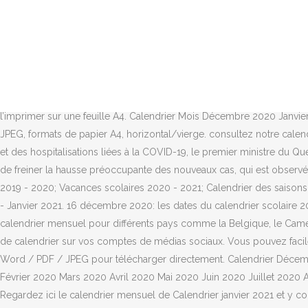
06:45 : Mise des Téfilines 07:53 : Lever du soleil 12:06 : Heure de milieu du jour 16:18 : Coucher du soleil 17:09 : Tombée de la nuit Journées critiques du biorythme de Décembre 2020: Décembre 25 Noël,Décembre 26 jour de boxe. Maisons Côté Ouest N°150 – Décembre 2020-Janvier 2021 Du bocage normand aux forêts landaises, de la Pointe du Raz aux rivages du Connemara, Maisons Côté Ouest célèbre l’authentique et explore, pour vous, mille occasions de « vivre l’Ouest ». Trouvez ici le calendrier mensuel de décembre 2021 et y compris les numéros de semaine. Dans cet article, vous pouvez télécharger des Calendrier Mois De Décembre 2020 Janvier 2021 a Imprimer d’images et de modèles gratuits.. Vous trouverez ici des modèles de calendrier imprimables pour le mois de Décembre.Nous avons déjà partagé diverses variétés de calendriers imprimables et de modèles de calendrier aux formats PDF, PNG, Excel, Word et JPG. Vacances scolaires 2020-2021. Si vous avez besoin de mois à la fois sur une seule feuille: octobre, novembre, décembre 2020 et janvier 2021, téléchargez le fichier dont vous avez besoin: DOCx ou PDF, selon que vous devez modifier le calendrier dans Word, ou simplement l’imprimer sur une feuille A4. Calendrier Mois Décembre 2020 Janvier 2021 - Calendrier 2020 Vide. Tous les modèles de calendrier de décembre 2020 sont disponibles aux formats Excel, Word, PDF et JPEG, formats de papier A4, horizontal/vierge. consultez notre calendrier 2019, calendrier 2020, calendrier 2021. veux un calendrier gratuit? Calendrier 2020. – Considérant l’augmentation du nombre de cas et des hospitalisations liées à la COVID-19, le premier ministre du Québec, M. François Legault, a annoncé une mise sur pause durant la période de Fêtes, soit du 17 décembre au 10 janvier inclusivement, afin de freiner la hausse préoccupante des nouveaux cas, qui est observée depuis plusieurs jours. Ce jour marquera l’entrée en fonction du couple exécutif. Calendrier 2020; Calendrier 2021; Vacances scolaires 2019 - 2020; Vacances scolaires 2020 - 2021; Calendrier des saisons; Années Bissextiles; Jours fériés; Calendrier de grossesse; L'année 2020 en chiffres; SOLEIL ET LUNE . Calendrier lunaire Décembre 2020 - Janvier 2021. 16 décembre 2020: les dates du calendrier scolaire 2021-2022 sont publiées au Journal Officiel. Calendrier Décembre 2020 Janvier 2021 Design - Calendrier 2020 Gratuit. Nous avons créé un calendrier mensuel pour différents pays comme la Belgique, le Cameroun, le Canada, le Luxembourg, la République Démocratique du Congo, la France et Madagascar.N’oubliez pas de partager ces images de calendrier sur vos comptes de médias sociaux. Vous pouvez facilement rechercher ici tout type de calendrier que vous avez demandé. Sélectionnez le format que vous aimez, cliquez sur le lien Excel / Word / PDF / JPEG pour télécharger directement. Calendrier Décembre 2021 avec les jours fériés, numéros de semaine, espace pour des notes ou des événements, conçu sur une page. ... Janvier 2020 Février 2020 Mars 2020 Avril 2020 Mai 2020 Juin 2020 Juillet 2020 Août 2020 Septembre 2020 Octobre 2020 Novembre 2020 Décembre 2020. Il y a le choix aussi version verticale ou horizontale. Regardez ici le calendrier mensuel de Calendrier janvier 2021 et y compris les numéros de semaine. Horaires soleil; Calendrier lunaire; OUTILS . Calendrier des jours de Pleine Lune en 2021. Modèle de calendrier de décembre gratuit pour 2021 que vous pouvez télécharger, personnaliser et imprimer. L'année 2021 verra