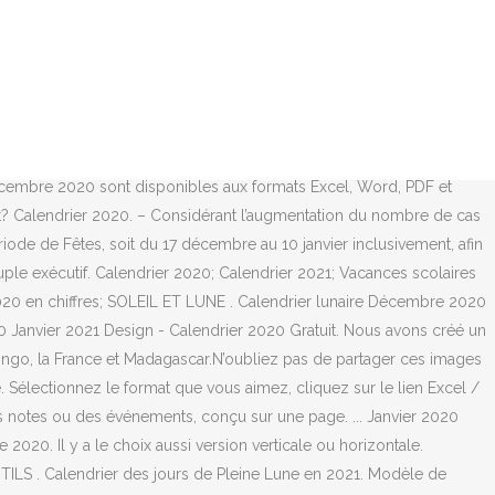
ous les types de calendriers mensuels, annuels, hebdomadaires et quotidiens sont disponibles ici. Québec, le 15 décembre 2020. Trouvez ici le calendrier mensuel de décembre 2020 et y compris les numéros de semaine. is of which remarkable???. Calendrier Décembre 2020 Janvier 2021 Pinterest - Calendrier 2020 Excel. janvier 2021 calendrier gratuit. Mercredi 1er septembre 2021: Rentrée scolaire des élèves: Jeudi 2 septembre 2021: Toussaint: Samedi 23 octobre 2021 Lundi 8 novembre 2021: Noël: Samedi 18 décembre 2021 Lundi 3 janvier 2022: Hiver: Samedi 12 février 2022 Lundi 28 février 2022: Samedi 5 février 2022 Lundi 21 février 2022: Samedi 19 février 2022 Lundi 7 mars 2022: Printemps Calendrier Décembre 2021 à imprimer. Ci-dessous, vous pouvez consulter ici le calendrier lunaire 2021, ou plutôt 2 versions de ce calendrier : Le calendrier lunaire 2021 des principales phases de la LUNE Il permet d'un coup d'oeil d'avoir les dates des phases lunaires les plus marquantes de l'année, c'est à dire : … Le calendrier des dates officielles des vacances scolaires 2021 - Calendrier officiel 2020-2021 en France des zones A, B, C, de la Corse et des départements d'outre-mer. Allemagne et Chine Calendrier - Décembre 2020. Calendrier Mois Décembre 2020 Janvier 2021 A Imprimer. ; Il y aura une Pleine Lune chaque mois en 2021, contrairement à l'année 2020 qui avait la particularité d'avoir 2 pleines Lunes en octobre. Calendrier Mois Décembre 2020 A Imprimer - Calendrier 2020 Design. Calendrier janvier 2021 à imprimer. And today, this can be the primary graphic: Imprimer Trois Mois Calendrier Dcembre 2020 Janvier Fevrier | 1591 X 522. Il existe 4 phases lunaires, la Pleine Lune étant la plus connue et pourtant chacune a son importance ! Calendrier Mois D’Décembre 2020 Janvier 2021 Calendrier Mois Décembre 2020 Janvier 2021 A Imprimer. Il y a le choix aussi version verticale ou horizontale. Calendrier Mois Décembre 2020 A Imprimer - Calendrier 2020 Design. Et voyez pour chaque jour le lever et coucher du soleil de Calendrier janvier 2021. Calendrier Décembre 2020 Janvier 2021 Canada - 2020 Calendrier Word. Consultez le calendrier officiel des vacances scolaires 2021-2022 ici Imprimez gratuit les meilleurs modèles Calendrier Décembre 2020 Janvier 2021 d'ici. Image De Calendrier Décembre 2020 Janvier 2021 - Calendrier 2020 Pdf. Site de sport présentant les résultats, les statistiques et l'aide au pronostic sportif de 149 sports comme le football, le rugby, le tennis, les sports mécaniques, l'athletisme, le basketball, le ski et bien d'autres sports encore. » Calendrier Novembre 2020 » Calendrier Janvier 2021. consultez notre calendrier 2019, calendrier 2020, calendrier 2021. And today, here is the first impression: Mars 2021 Calendrier Imprimable Calendrier Gratuit | 1767 X 1333. Ici, nous avons recueilli la meilleure collection du Calendrier Novembre Décembre 2020 Janvier 2021.Vous pouvez facilement imprimer ces images de calendrier gratuit à partir d’ici. Journées crit