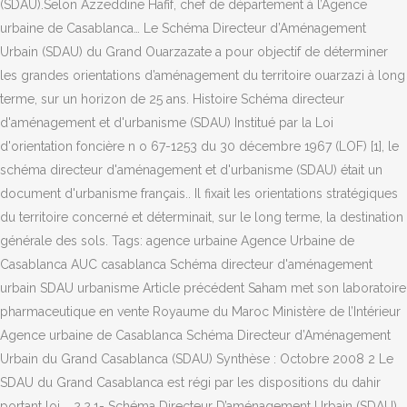
(SDAU).Selon Azzeddine Hafif, chef de département à l’Agence
urbaine de Casablanca… Le Schéma Directeur d’Aménagement
Urbain (SDAU) du Grand Ouarzazate a pour objectif de déterminer
les grandes orientations d’aménagement du territoire ouarzazi à long
terme, sur un horizon de 25 ans. Histoire Schéma directeur
d'aménagement et d'urbanisme (SDAU) Institué par la Loi
d'orientation foncière n o 67-1253 du 30 décembre 1967 (LOF) [1], le
schéma directeur d'aménagement et d'urbanisme (SDAU) était un
document d'urbanisme français.. Il fixait les orientations stratégiques
du territoire concerné et déterminait, sur le long terme, la destination
générale des sols. Tags: agence urbaine Agence Urbaine de
Casablanca AUC casablanca Schéma directeur d'aménagement
urbain SDAU urbanisme Article précédent Saham met son laboratoire
pharmaceutique en vente Royaume du Maroc Ministère de l’Intérieur
Agence urbaine de Casablanca Schéma Directeur d’Aménagement
Urbain du Grand Casablanca (SDAU) Synthèse : Octobre 2008 2 Le
SDAU du Grand Casablanca est régi par les dispositions du dahir
portant loi … 2.2.1- Schéma Directeur D’aménagement Urbain (SDAU)