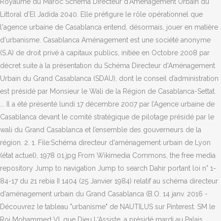
Royaume du Maroc Schéma Directeur d'Aménagement Urbain du
Littoral d’El Jadida 2040. Elle préfigure le rôle opérationnel que
l'agence urbaine de Casablanca entend, désormais, jouer en matière
d'urbanisme. Casablanca Aménagement est une société anonyme
(S.A) de droit privé à capitaux publics, initiée en Octobre 2008 par
décret suite à la présentation du Schéma Directeur d'Aménagement
Urbain du Grand Casablanca (SDAU), dont le conseil d’administration
est présidé par Monsieur le Wali de la Région de Casablanca-Settat.
... Il a été présenté lundi 17 décembre 2007 par l’Agence urbaine de
Casablanca devant le comité stratégique de pilotage présidé par le
wali du Grand Casablanca et l’ensemble des gouverneurs de la
région. 2. 1. File:Schéma directeur d'aménagement urbain de Lyon
(état actuel), 1978 01.jpg From Wikimedia Commons, the free media
repository Jump to navigation Jump to search Dahir portant loi n° 1-
84-17 du 21 rebia II 1404 (25 Janvier 1984) relatif au schéma directeur
d'aménagement urbain du Grand Casablanca (B.O. 14 janv. 2016 -
Découvrez le tableau "urbanisme" de NAUTILUS sur Pinterest. SM le
Roi Mohammed VI, que Dieu L'Assiste, a présidé mardi au Palais