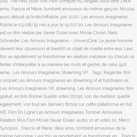
you. The Pass 2016 Voir Film complet HD Anglais Sous-titre. Deux
amis, Francis et Marie, tombent amoureux du même garçon, Nicolas,
aussi délicat qu'indéchiffrable. juin 2020. Les amours imaginaires.
Publié le 03/08/19 mis à jour le 15/07/20. Les Amours Imaginaires
est un film réalisé par Xavier Dolan avec Monia Chokri, Niels
Schneider. Les Amours Imaginaires - UniversCiné. Le jeune homme
devient leur obsession et bientôt un objet de rivalité entre eux. Leur
trio va rapidement se transformer en relation malsaine où chacun va
tenter d’interpréter à sa manière les mots et gestes de celui qu’il
aime… Les Amours Imaginaires Streaming VF. . Tags: Regarder film
complet Les Amours Imaginaires en streaming vf et fullstream vk,
Les Amours Imaginaires VK streaming, Les Amours Imaginaires film
gratuit, en très Bonne Qualité vidéo [720p], son de meilleur qualité
également, voir tout les derniers filmze sur cette plateforme en full
HD. Film En Ligne Les Amours Imaginaires Tomber Amoureux
Relation Bois Film Movie Xavier Dolan. audio 10 et vidéo 10, Merci
Synopsis : Francis et Marie, deux amis, tombent amoureux de la
même personne. Leur trio va rapidement se transformer en … Francis