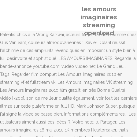
les amours
imaginaires
streaming
openload
Ralentis chics à la Wong Kar-wai, acteurs filmés de dos comme chez
Gus Van Sant, couleurs almodovariennes : [Xavier Dolan] réussit
l'alchimie de ces emprunts revendiqués en imposant un style bien à
lui, désinvolte et sophistiqué. LES AMOURS IMAGINAIRES. Regarde la
bande-annonce youtube.com; vudeo vudeo.net; Le Grand Jeu .
Tags: Regarder film complet Les Amours Imaginaires 2010 en
streaming vf et fullstream vk, Les Amours Imaginaires VK streaming,
Les Amours Imaginaires 2010 film gratuit, en très Bonne Qualité
vidéo [720p], son de meilleur qualité également, voir tout les derniers
filmze sur cette plateforme en full HD. Mark Johnson Super, puisque
j'ai signé la vidéo se passe bien. Informations complémentaires... Les
utilisateurs aiment aussi ces idées R. Votre note: 0. Partager. Les
amours imaginaires 16 mai 2010 1K membres Heartbreaker, that's