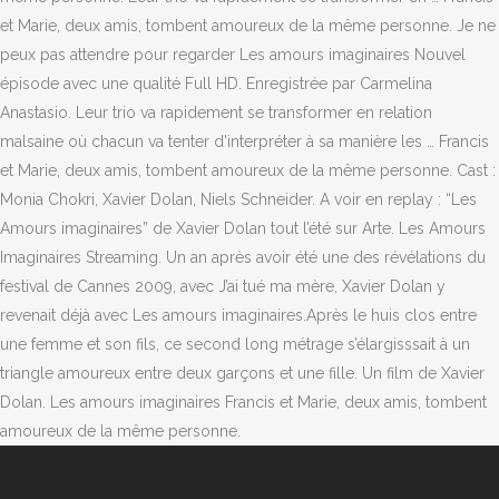
et Marie, deux amis, tombent amoureux de la même personne. Je ne
peux pas attendre pour regarder Les amours imaginaires Nouvel
épisode avec une qualité Full HD. Enregistrée par Carmelina
Anastasio. Leur trio va rapidement se transformer en relation
malsaine où chacun va tenter d'interpréter à sa manière les … Francis
et Marie, deux amis, tombent amoureux de la même personne. Cast :
Monia Chokri, Xavier Dolan, Niels Schneider. A voir en replay : “Les
Amours imaginaires” de Xavier Dolan tout l’été sur Arte. Les Amours
Imaginaires Streaming. Un an après avoir été une des révélations du
festival de Cannes 2009, avec J’ai tué ma mère, Xavier Dolan y
revenait déjà avec Les amours imaginaires.Après le huis clos entre
une femme et son fils, ce second long métrage s’élargisssait à un
triangle amoureux entre deux garçons et une fille. Un film de Xavier
Dolan. Les amours imaginaires Francis et Marie, deux amis, tombent
amoureux de la même personne.