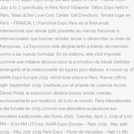
July 4 to 7, specifically in Paris Nord Villepinte. Tattoo Expo held in
Paris, Texas at the Love Civic Center. Get Directions. Tendrá lugar en
París – FRANCIA, […] Franchise Expo Paris es la feria anual
internacional que desde 1981 presenta las marcas francesas e
internacionales que buscan reclutar, lanzar o desarrollar su línea de
franquicias.. La Exposición está dirigida tanto a líderes de mercado
como a las nuevas fórmulas. En six éditions, elle s’est imposée
comme une initiative décisive pour la promotion du travail d’artistes
émergents et la redécouverte de figures plus établies. A round-up of
IAAPA Expo Europe 2019, which took place in Paris, France 17th to
19th September 2019. Diseñada por el amante de sciencia-ficción
Daniel Prada, la exposición destaca piezas únicas creadas
exclusivamente por fanáticos de todo el mundo. Paris Internationale
a été fondée en 2015 comme une alternative audacieuse aux
modèles traditionnels des foires d’arts. Tuesday, April 2, 2019 at 5:00
PM – 8:00 PM UTC+02. IAAPA Expo Europe – Paris 2019 . May 19th,
2019 - May 21st, 2019 Paris Expo - Porte de Versailles - Hall 7.1 8th