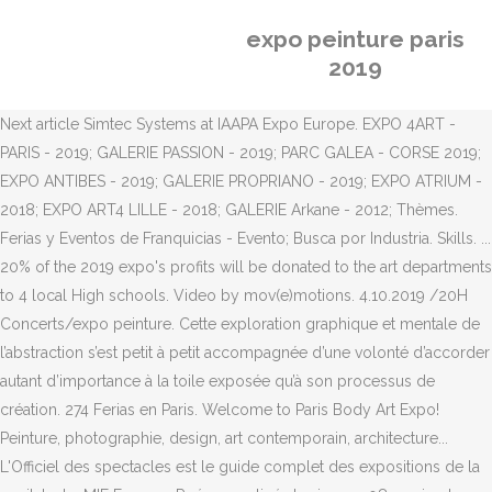
expo peinture paris
2019
Next article Simtec Systems at IAAPA Expo Europe. EXPO 4ART -
PARIS - 2019; GALERIE PASSION - 2019; PARC GALEA - CORSE 2019;
EXPO ANTIBES - 2019; GALERIE PROPRIANO - 2019; EXPO ATRIUM -
2018; EXPO ART4 LILLE - 2018; GALERIE Arkane - 2012; Thèmes.
Ferias y Eventos de Franquicias - Evento; Busca por Industria. Skills. ...
20% of the 2019 expo's profits will be donated to the art departments
to 4 local High schools. Video by mov(e)motions. 4.10.2019 /20H
Concerts/expo peinture. Cette exploration graphique et mentale de
l’abstraction s’est petit à petit accompagnée d’une volonté d’accorder
autant d’importance à la toile exposée qu’à son processus de
création. 274 Ferias en Paris. Welcome to Paris Body Art Expo!
Peinture, photographie, design, art contemporain, architecture...
L'Officiel des spectacles est le guide complet des expositions de la