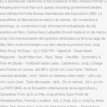
by a spectacular ceremony in the presence of the Chinese Premier Li
Keqiang and more than 900 guests including government leaders
and officials from the Bureau International des Expositions (BIE). La
expoMiner en Barcelona se realizó de viernes, 08. noviembre a
domingo, 10. noviembre 2019. Información actualizada de 274
eventos en Paris. Centre Expo Lafayette Drouot Hasta el 10 de marzo
2019 Una impresionante retrospectiva dedicada a la famosa saga de
Star Wars rinde homenaje a sus fans desde la primera hora. 2019
Paris Body Art Expo - 92.7 KISS FM - Vaped af - Texas Inked
Magazine - South Main Iron - Paris, Texas - Hardlife - Symmetry 6
Fine Art Studio - Fullblast! Sadie Laska , Calisthenics, 2019, Collage
and Flashe on canvas, 182.88 x 137.16 cm Louis Cane , Peinture
vraiment abstraite , 2017 , Resin on stainless steel mesh , 138 x 141
cm Louis Cane , Toile découpée , 1974 , Oil on canvas , 62 x 32 cm
La EXPO SIMA, es el Encuentro internacional de la Agricultura y
Ganadería. From 19 to 21 May 2019 at Paris Expo Porte de
Versailles(Paris, France). Location. July 7, 2019 July 2, 2019 by Anna
Athan The Japan Expo 2019 will take place in Paris – France from