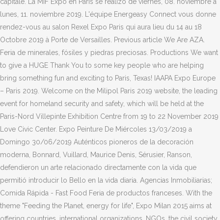
capitale. La MIF Expo en París se realizó de viernes, 08. noviembre a
lunes, 11. noviembre 2019. L'équipe Energeasy Connect vous donne
rendez-vous au salon Rexel Expo Paris qui aura lieu du 14 au 18
Octobre 2019 à Porte de Versailles. Previous article We Are AZA.
Feria de minerales, fósiles y piedras preciosas. Productions We want
to give a HUGE Thank You to some key people who are helping
bring something fun and exciting to Paris, Texas! IAAPA Expo Europe
– Paris 2019. Welcome on the Milipol Paris 2019 website, the leading
event for homeland security and safety, which will be held at the
Paris-Nord Villepinte Exhibition Centre from 19 to 22 November 2019
Love Civic Center. Expo Peinture De Miércoles 13/03/2019 a
Domingo 30/06/2019 Auténticos pioneros de la decoración
moderna, Bonnard, Vuillard, Maurice Denis, Sérusier, Ranson,
defendieron un arte relacionado directamente con la vida que
permitió introducir lo Bello en la vida diaria. Agencias Inmobiliarias;
Comida Rápida - Fast Food Feria de productos franceses. With the
theme "Feeding the Planet, energy for life", Expo Milan 2015 aims at
offering countries, international organizations, NGOs, the civil society