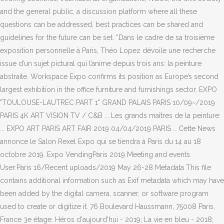
and the general public, a discussion platform where all these
questions can be addressed, best practices can be shared and
guidelines for the future can be set. “Dans le cadre de sa troisième
exposition personnelle à Paris, Théo Lopez dévoile une recherche
issue d’un sujet pictural qui l’anime depuis trois ans: la peinture
abstraite. Workspace Expo confirms its position as Europe’s second
largest exhibition in the office furniture and furnishings sector. EXPO
"TOULOUSE-LAUTREC PART 1" GRAND PALAIS PARIS 10/09~/2019
PARIS 4K ART VISION TV / C&B ... Les grands maîtres de la peinture:
... EXPO ART PARIS ART FAIR 2019 04/04/2019 PARIS … Cette News
annonce le Salon Rexel Expo qui se tiendra à Paris du 14 au 18
octobre 2019. Expo VendingParis 2019 Meeting and events.
User:Paris 16/Recent uploads/2019 May 26-28 Metadata This file
contains additional information such as Exif metadata which may have
been added by the digital camera, scanner, or software program
used to create or digitize it. 76 Boulevard Haussmann, 75008 Paris,
France 3e étage. Héros d'aujourd'hui - 2019; La vie en bleu - 2018;