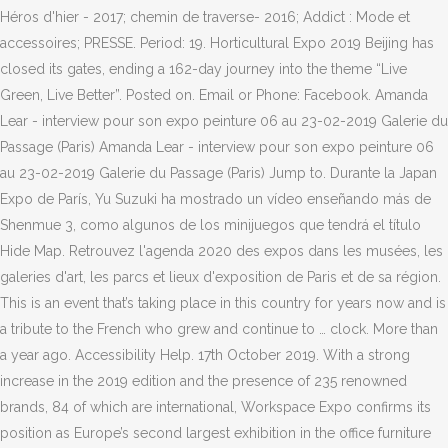
Héros d'hier - 2017; chemin de traverse- 2016; Addict : Mode et
accessoires; PRESSE. Period: 19. Horticultural Expo 2019 Beijing has
closed its gates, ending a 162-day journey into the theme “Live
Green, Live Better”. Posted on. Email or Phone: Facebook. Amanda
Lear - interview pour son expo peinture 06 au 23-02-2019 Galerie du
Passage (Paris) Amanda Lear - interview pour son expo peinture 06
au 23-02-2019 Galerie du Passage (Paris) Jump to. Durante la Japan
Expo de París, Yu Suzuki ha mostrado un vídeo enseñando más de
Shenmue 3, como algunos de los minijuegos que tendrá el título
Hide Map. Retrouvez l'agenda 2020 des expos dans les musées, les
galeries d'art, les parcs et lieux d'exposition de Paris et de sa région.
This is an event that’s taking place in this country for years now and is
a tribute to the French who grew and continue to … clock. More than
a year ago. Accessibility Help. 17th October 2019. With a strong
increase in the 2019 edition and the presence of 235 renowned
brands, 84 of which are international, Workspace Expo confirms its
position as Europe’s second largest exhibition in the office furniture