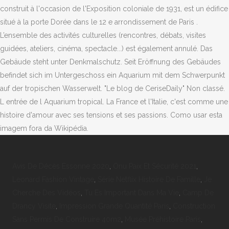
Avis De Décès Essonne 2020
,
Onu Paix Et Sécurité 2021
,
Leonard Fashion Vintage
,
Série Netflix Histoire De Famille
,
Je
Cherche Des Vidéos
,
Tu Es Important Dans Ma Vie
,
Camp De
Drancy Visite
,
Impression Grande Quantité Paris
,
Construction
Sans Permis De Construire 40m2
,
Musée Préhistoire Paris
,