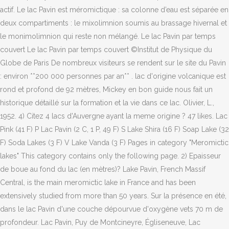
actif. Le lac Pavin est méromictique : sa colonne d’eau est séparée en
deux compartiments : le mixolimnion soumis au brassage hivernal et
le monimolimnion qui reste non mélangé. Le lac Pavin par temps
couvert Le lac Pavin par temps couvert ©Institut de Physique du
Globe de Paris De nombreux visiteurs se rendent sur le site du Pavin
: environ **200 000 personnes par an** . lac d'origine volcanique est
rond et profond de 92 mètres, Mickey en bon guide nous fait un
historique détaillé sur la formation et la vie dans ce lac. Olivier, L.,
1952. 4) Citez 4 lacs d'Auvergne ayant la meme origine ? 47 likes. Lac
Pink‎ (41 F) P Lac Pavin‎ (2 C, 1 P, 49 F) S Lake Shira‎ (16 F) Soap Lake‎ (32
F) Soda Lakes‎ (3 F) V Lake Vanda‎ (3 F) Pages in category "Meromictic
lakes" This category contains only the following page. 2) Epaisseur
de boue au fond du lac (en mètres)? Lake Pavin, French Massif
Central, is the main meromictic lake in France and has been
extensively studied from more than 50 years. Sur la présence en été,
dans le lac Pavin d'une couche dépourvue d'oxygène vets 70 m de
profondeur. Lac Pavin, Puy de Montcineyre, Égliseneuve, Lac