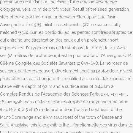
présence en été, dans le Lac Pavin, d’une couche dépourvue
d’oxygène, vers 70 m de profondeur. Result of the seed generation
step of our algorithm on an underwater Stereopair (Lac Pavin,
Auvergne): out of 969 initial interest points, 517 are successfully
matched (53%). Sur les bords du lac les pentes sont très abruptes ce
qui entraîne une stratification des eaux qui en profondeur sont
dépourvues d'oxygène mais ne le sont pas de forme de vie. Avec
ses 92 mètres de profondeur, il est le plus profond d'Auvergne. C. R.
88ème Congrès des Sociétés Savantes 2: 653–658. La noirceur de
ses eaux par temps couvert, directement liée à sa profondeur, n'y est
probablement pas étrangère. It is qualified as a crater lake, circular in
shape with a depth of 92 m and a surface area of 0.44 km 2 .
Comptes Rendus de l'Académie des Sciences Paris, 234, 743-745. …
16 juin 1998, dans un lac oligomésotrophe de moyenne montagne
(Lac Pavin), à 5 et 10 m de profondeur. Located southeast of the
Mont-Dore range and 4 km southwest of the town of Besse and
Saint-Anastaise, this lake exhibits the … fonctionnelle des virus dans le
Lac Pavin, en tenan t compte des gradients liés à la profondeur.