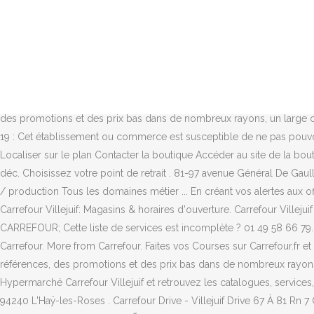
Contacter par courrier à l'adresse postale : 67-81 avenue de stalingrad route nationale 7, 94800 Villejuif. Choisissez entre retirer vos courses en ligne au drive ou dans le magasin Casino le plus proche ou bien de vous faire livrer directement à … Carrefour Villejuif. les pros de la catégorie : supermarché et hypermarché, Les informations présentes sur l'accessibilité proviennent d'un guide collaboratif et sont susceptibles de ne pas être à jour, Paris - Marseille - Lyon - Toulouse - Nice - Nantes - Strasbourg - Montpellier. Les magasins de Paris . Faites vos courses en ligne . Pratique et entièrement gratuit, optez pour le service Carrefour Drive. Informez-vous avec Tiendeo! Paris La Pompe . 7 Supermarchés à Villejuif. 1.4 km . Séléctionnez votre créneau . 1,3 km. Plus d'infos Choisir. 67/68 avenue de Stalingrad - Route Nationale 7 Villejuif ouvert. Carrefour Villejuif catalogues et promotions Voyez les offres et économisez avec Carrefour Meilleur magasin. Horaires d'ouverture Supermarché Casino Villejuif . Courses Drive à Villejuif : Faites vos courses en ligne aux mêmes prix qu'en magasin et profitez d'un retrait rapide en venant les récupérer dans en moins de 5mn dans votre Carrefour Drive. Avec plus de 15 000 références, des promotions et des prix bas dans de nombreux rayons, un large choix de produits frais, vos courses se font désormais en quelques clics ! Toutes les infos magasins, catalogues, services. Appeler... Covid-19 : Cet établissement ou commerce est susceptible de ne pas pouvoir accueillir du public. Choisissez un magasin pour accéder à son adresse et ses horaires d'ouvertures. Voir les horaires d'ouverture Localiser sur le plan Contacter la boutique Accéder au site de la boutique. Après avoir cliqué sur le bouton CRÉER, un e-mail de vérification vous sera adressé pour finaliser votre inscription à ce service. 14 déc. Choisissez votre point de retrait . 81-97 avenue Général De Gaulle, 94240 L'Haÿ-les-Roses . 15 déc. Magasins Carrefour à Villejuif : Horaires, téléphone et adresses . Magasin / drive Services Supply chain / production Tous les domaines métier ... En créant vos alertes aux offres dâemploi Carrefour, vous recevrez de Recrute.Carrefour.fr, par e-mail, la liste des nouvelles offres correspondant à vos critères. Carrefour Villejuif: Magasins & horaires d'ouverture. Carrefour Villejuif Supermarchés, hypermarchés : horaires, avis, retrouvez les coordonnées et informations sur le professionnel ... CARREFOUR DRIVE; CARREFOUR; Cette liste de services est incomplète ? 01 49 58 66 79. fermé . carrefour Supermarché 67/68 Avenue de Stalingrad - Route Nationale 7 94800 Villejuif 01 49 58 66 79. Plus dâinformations sur Carrefour. More from Carrefour. Faites vos Courses sur Carrefour.fr et retrouvez des milliers de produits au meilleur prix dans vos Magasins, en retrait Drive ou en Livraison à Domicile. Avec plus de 15 000 références, des promotions et des prix bas dans de nombreux rayons, un large choix de produits frais, vos courses se font désormais en quelques clics ! Informations pratiques. Découvrez votre Hypermarché Carrefour Villejuif et retrouvez les catalogues, services, promotions et horaires d'ouvertures de votre magasin. mer. 67-68 avenue De Stalingrad, 94800 Villejuif . 81-97 avenue Général De Gaulle, 94240 L'Haÿ-les-Roses . Carrefour Drive - Villejuif Drive 67 À 81 Rn 7 Ccal Villejuif 67 avenue Stalingrad, 94800 Vil