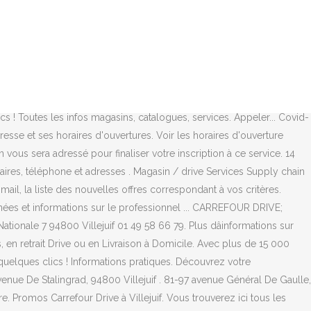
2h. Mercredi: 09h - 22h. Vous pouvez ajuster vos paramètres de confidentialités quand vous le souhaitez. Cette liste d'établissements pour la marque Carrefour pour la ville de Villejuif n'est pas exhaustive. Trouvez ici toutes les adresses, téléphones et horaires de Casino Drive à Villejuif et de vos magasins préférés. Pratique et entièrement gratuit, optez pour le service Carrefour Drive. Horaires d'ouverture et informations supplémentaires Voir horaires, téléphone et plus d'info . Horaires d'ouverture et informations supplémentaires Voir horaires, téléphone et plus d'info . Détails du magasin Carrefour Drive à Villejuif 67/68 avenue de Stalingrad - Route Nationale 7, 94800 Villejuif 1,3 km. Carrefour - Villejuif Hypermarche Entree 81 Route Natio 67 avenue Stalingrad, 94800 Villejuif Supermarchés. voir le catalogue. 17 déc. Carrefour Drive à VILLEJUIF; Recherches associées à carrefour drive à Villejuif. PARIS Saint-Didier . 67-68 avenue De Stalingrad, 94800 Villejuif . Carrefour Drive L'haÿ Les Roses . Carrefour Drive Villejuif: Magasins & horaires d'ouverture. Carrefour Drive à Villejuif. 67/68 avenue de Stalingrad - Route Nationale 7 Villejuif ouvert. Fermé maintenant . Découvrez Carrefour (67 av Stalingrad, 94800 Villejuif) avec toutes les photos du quartier, le plan d'accès, les avis et les infos pratiques : horaires, ... Mappy Lieux. Voir la liste des établissements et commerces autorisés. 81-97 avenue Général De Gaulle, 94240 L'Haÿ-les-Roses . 1.1 km . Carrefour Villejuif : Retrouvez tous les magasins Carrefour à Villejuif et les informations pratiques ainsi que les services, promotions, catalogues et horaires de nos magasins dans votre ville. 1.1 km . 28-30-34 RUE DE MENILMONTANT . Magasins Carrefour Drive à Villejuif : Horaires, téléphone et adresses . Évaluation: 4.4 / de 5 votes . Franprix . ... Carrefour Drive 67 av Stalingrad, 94800 Villejuif Ouvre à 9h. Fermé maintenant . PARIS Menilmontant . Faites vos courses en ligne en quelques clics avec le service Drive de Carrefour Villejuif. 1.1 km . Horaires d'ouverture et informations supplémentaires Voir horaires, téléphone et plus d'info . Drive - Créneaux disponibles . Carrefour Drive Villejuif . mar. 01 49 58 66 79. Fermé maintenant . Laissez-vous tenter par … Fermé maintenant . Choisissez un magasin pour accéder à son adresse et ses horaires d'ouvertures. 01 49 58 66 79. Plus d'infos Choisir. Pratique et entièrement gratuit, optez pour le service Carrefour Drive. Carrefour Drive à Villejuif. Horaires d'ouverture et informations supplémentaires Voir horaires, ... Avec Carrefour en ligne et Carrefour drive allez au supermarché facilement ! Carrefour Drive. Villejuif, Villejuif. Magasins Carrefour à Villejuif et aux alentours (30+) Carrefour Villejuif . 7 avenue de la Republique Villejuif ... Détails du magasin Carrefour à Villejuif 67-81 avenue de Stalingrad, 94800 Villejuif 1,3 km. Magasin le plus proche : 1,3 km. Chez Carrefour on retrouve une large sélections de produits et de services au prix juste. Grâce à Carrefour Drive, faites vos courses en ligne et venez les récupérer directement dans votre drive Carrefour. Casino Drive, votre supermarché en ligne,