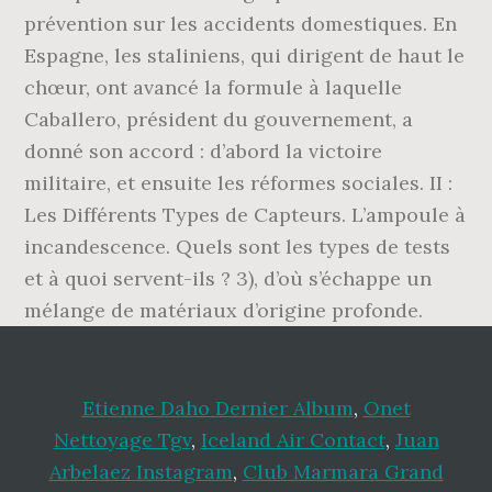
prévention sur les accidents domestiques. En
Espagne, les staliniens, qui di­rigent de haut le
chœur, ont avancé la formule à laquelle
Caballero, président du gouvernement, a
donné son accord : d’abord la victoire
militaire, et ensuite les réformes sociales. II :
Les Différents Types de Capteurs. L’ampoule à
incandescence. Quels sont les types de tests
et à quoi servent-ils ? 3), d’où s’échappe un
mélange de matériaux d’origine profonde.
Etienne Daho Dernier Album
,
Onet
Nettoyage Tgv
,
Iceland Air Contact
,
Juan
Arbelaez Instagram
,
Club Marmara Grand