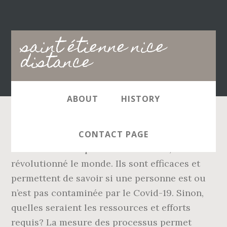
Main
saint étienne nice
navigation
distance
ABOUT
HISTORY
L'ampoule classique à incandescence,
CONTACT PAGE
inventée en 1878 par Thomas Edison, a
révolutionné le monde. Ils sont efficaces et
permettent de savoir si une personne est ou
n’est pas contaminée par le Covid-19. Sinon,
quelles seraient les ressources et efforts
requis? La mesure des processus permet