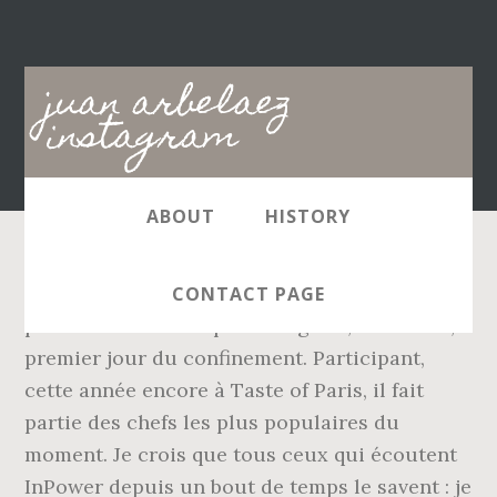
Main
juan arbelaez
navigation
instagram
ABOUT
HISTORY
Tout commence par une vidéo de 45 secondes
CONTACT PAGE
postée sur son compte Instagram, le 17 mars,
premier jour du confinement. Participant,
cette année encore à Taste of Paris, il fait
partie des chefs les plus populaires du
moment. Je crois que tous ceux qui écoutent
InPower depuis un bout de temps le savent : je