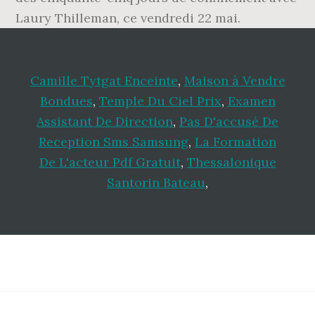
Laury Thilleman, ce vendredi 22 mai.
Camille Tytgat Enceinte
,
Maison à Vendre
Bondues
,
Temple Du Ciel Prix
,
Examen
Assistant De Direction
,
Pas D'accusé De
Reception Sms Samsung
,
La Formation
De L'acteur Pdf Gratuit
,
Thessalonique
Santorin Bateau
,
Footer