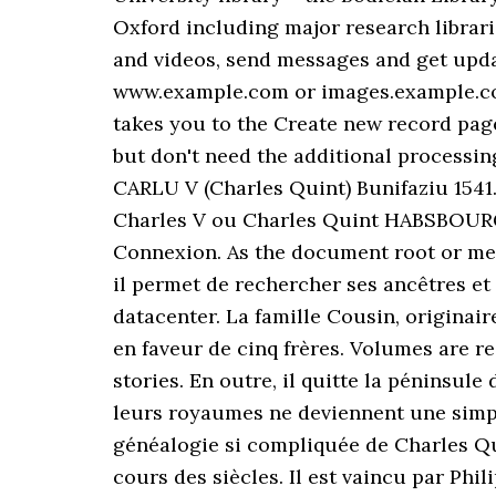
Oxford including major research librari
and videos, send messages and get upda
www.example.com or images.example.com
takes you to the Create new record pa
but don't need the additional processin
CARLU V (Charles Quint) Bunifaziu 1541.
Charles V ou Charles Quint HABSBOURG (d
Connexion. As the document root or medi
il permet de rechercher ses ancêtres e
datacenter. La famille Cousin, originai
en faveur de cinq frères. Volumes are r
stories. En outre, il quitte la péninsul
leurs royaumes ne deviennent une simple
généalogie si compliquée de Charles Qu
cours des siècles. Il est vaincu par Phi