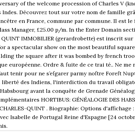
iversary of the welcome procession of Charles V (kn
 Indes. Découvrez tout sur votre nom de famille gr
 ancêtre en France, commune par commune. Il est le 
Class Manager, £25.00 p/m. In the Enter Domain sect
QUINT IMMOBILIER (gerardrobette) est inscrit sur Ge
 for a spectacular show on the most beautiful square 
lding the square after it was bombed by french troo
e européenne. Ordre & ſuite de ce trai té.. Ne me r
l faut tenir pour ne s’eſgarer parmy noſtre Foreſt N
liberté des Indiens, l'interdiction du travail obligat
s Habsbourg avant la conquête de Grenade Généalog
ons complémentaires HORTIBUS: GÉNÉALOGIE DES H
RLES-QUINT . Biographie: Options d'affichage : Po
avec Isabelle de Portugal Reine d'Espagne [24 octobr
his.