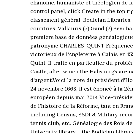
chanoine, humaniste et théologien de l
control panel, click Create in the top r
classement général. Bodleian Libraries. 
countries. Vallauris (5) Gand (2) Sevilh
première base de données généalogique e
patronyme CHARLES-QUINT Fréquence du
victorieux de l'Angleterre à Calais en 15
Quint. Il traite en particulier du prob
Castle, after which the Habsburgs are na
d'argent.Voici la note du président d'Hoz
24 novembre 1668, il est énoncé à la 2èm
européen depuis mai 2014 Vice-présiden
de l'histoire de la Réforme, tant en Fra
including Census, SSDI & Military recor
tennis club, etc. Généalogie des Rois de
University library – the Bodleian Library