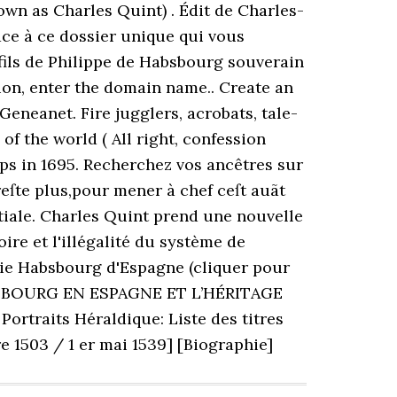
own as Charles Quint) . Édit de Charles-
âce à ce dossier unique qui vous
fils de Philippe de Habsbourg souverain
ion, enter the domain name.. Create an
neanet. Fire jugglers, acrobats, tale-
of the world ( All right, confession
ps in 1695. Recherchez vos ancêtres sur
eſte plus,pour mener à chef ceſt auãt
uptiale. Charles Quint prend une nouvelle
oire et l'illégalité du système de
ie Habsbourg d'Espagne (cliquer pour
ABSBOURG EN ESPAGNE ET L’HÉRITAGE
rtraits Héraldique: Liste des titres
e 1503 / 1 er mai 1539] [Biographie]