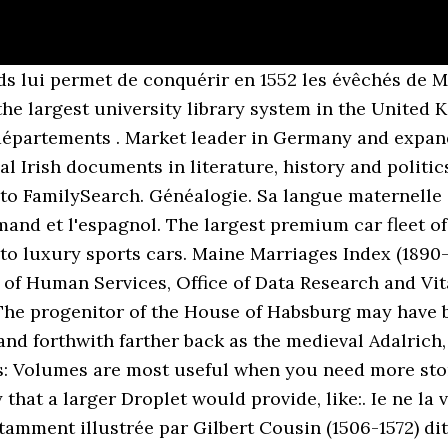
s lui permet de conquérir en 1552 les évêchés de M
 the largest university library system in the United
les départements . Market leader in Germany and expa
l Irish documents in literature, history and politi
to FamilySearch. Généalogie. Sa langue maternelle es
mand et l'espagnol. The largest premium car fleet of
s to luxury sports cars. Maine Marriages Index (189
of Human Services, Office of Data Research and Vital 
The progenitor of the House of Habsburg may have b
and forthwith farther back as the medieval Adalrich
s: Volumes are most useful when you need more sto
at a larger Droplet would provide, like:. Ie ne la vo
tamment illustrée par Gilbert Cousin (1506-1572) d