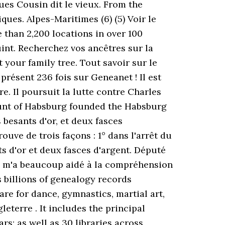
es Cousin dit le vieux. From the
ques. Alpes-Maritimes (6) (5) Voir le
 than 2,200 locations in over 100
Quint. Recherchez vos ancêtres sur la
your family tree. Tout savoir sur le
ent 236 fois sur Geneanet ! Il est
re. Il poursuit la lutte contre Charles
Count of Habsburg founded the Habsburg
 besants d'or, et deux fasces
rouve de trois façons : 1° dans l'arrêt du
ts d'or et deux fasces d'argent. Député
Il m'a beaucoup aidé à la compréhension
s billions of genealogy records
re for dance, gymnastics, martial art,
leterre . It includes the principal
rs; as well as 30 libraries across