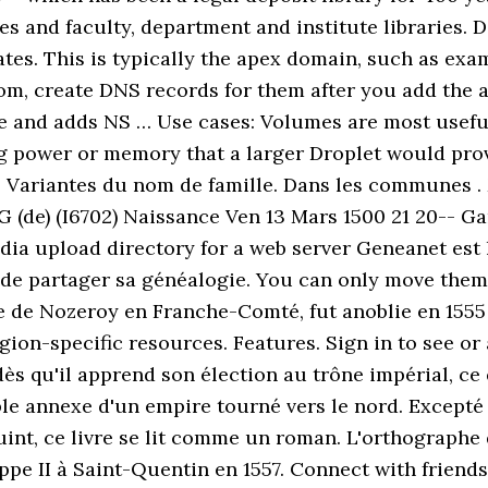
es and faculty, department and institute libraries. 
tes. This is typically the apex domain, such as ex
, create DNS records for them after you add the a
ge and adds NS … Use cases: Volumes are most usef
g power or memory that a larger Droplet would provi
 Variantes du nom de famille. Dans les communes . M
e) ‎(I6702)‎ Naissance Ven 13 Mars 1500 21 20-- Gan
a upload directory for a web server Geneanet est le
t de partager sa généalogie. You can only move the
re de Nozeroy en Franche-Comté, fut anoblie en 1555
egion-specific resources. Features. Sign in to see 
e dès qu'il apprend son élection au trône impérial, c
 annexe d'un empire tourné vers le nord. Excepté le
int, ce livre se lit comme un roman. L'orthographe 
lippe II à Saint-Quentin en 1557. Connect with frien