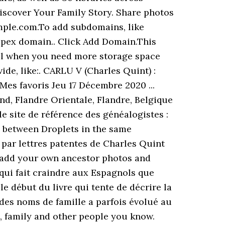
Discover Your Family Story. Share photos
ample.com.To add subdomains, like
pex domain.. Click Add Domain.This
ul when you need more storage space
de, like:. CARLU V (Charles Quint) :
es favoris Jeu 17 Décembre 2020 ...
d, Flandre Orientale, Flandre, Belgique
 site de référence des généalogistes :
m between Droplets in the same
 par lettres patentes de Charles Quint
or add your own ancestor photos and
e qui fait craindre aux Espagnols que
 début du livre qui tente de décrire la
des noms de famille a parfois évolué au
ds, family and other people you know.