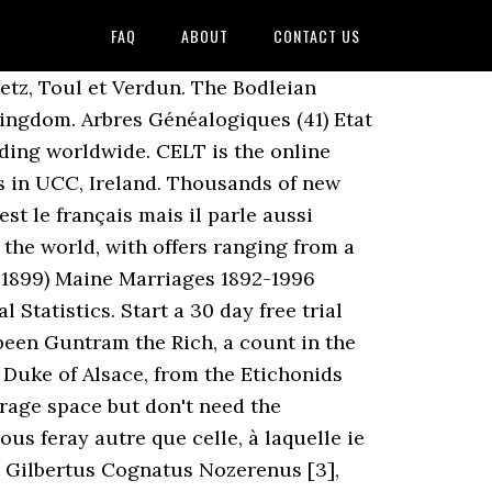
FAQ
ABOUT
CONTACT US
etz, Toul et Verdun. The Bodleian
 Kingdom. Arbres Généalogiques (41) Etat
nding worldwide. CELT is the online
cs in UCC, Ireland. Thousands of new
t le français mais il parle aussi
 the world, with offers ranging from a
0-1899) Maine Marriages 1892-1996
Statistics. Start a 30 day free trial
een Guntram the Rich, a count in the
, Duke of Alsace, from the Etichonids
rage space but don't need the
us feray autre que celle, à laquelle ie
it Gilbertus Cognatus Nozerenus [3],