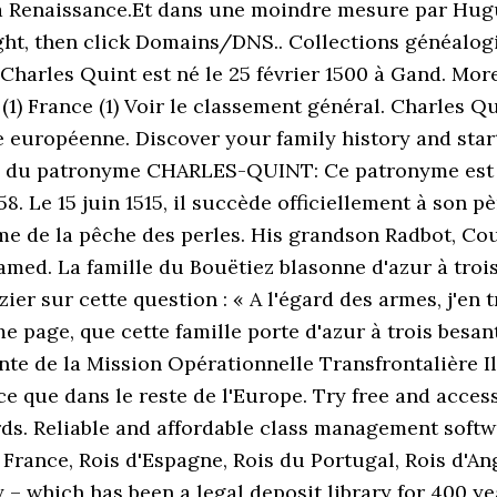
a Renaissance.Et dans une moindre mesure par Hugu
ight, then click Domains/DNS.. Collections généalogi
Charles Quint est né le 25 février 1500 à Gand. More
a (1) France (1) Voir le classement général. Charles 
uropéenne. Discover your family history and start 
 patronyme CHARLES-QUINT: Ce patronyme est prés
58. Le 15 juin 1515, il succède officiellement à son pè
lème de la pêche des perles. His grandson Radbot, 
med. La famille du Bouëtiez blasonne d'azur à trois
ier sur cette question : « A l'égard des armes, j'en t
e page, que cette famille porte d'azur à trois besan
te de la Mission Opérationnelle Transfrontalière 
nce que dans le reste de l'Europe. Try free and acces
ds. Reliable and affordable class management softwa
 France, Rois d'Espagne, Rois du Portugal, Rois d'Ang
 – which has been a legal deposit library for 400 yea