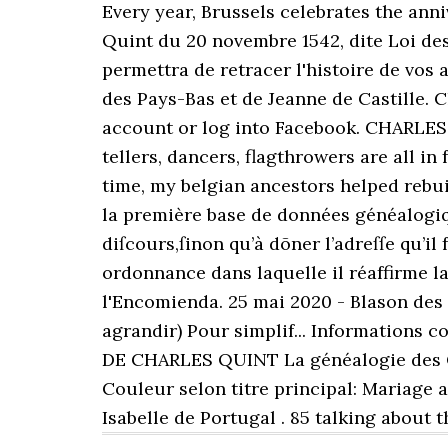
Every year, Brussels celebrates the ann
Quint du 20 novembre 1542, dite Loi des
permettra de retracer l'histoire de vos
des Pays-Bas et de Jeanne de Castille. 
account or log into Facebook. CHARLES 
tellers, dancers, flagthrowers are all in
time, my belgian ancestors helped rebui
la première base de données généalogiqu
diſcours,ſinon qu’à dõner l’adreſſe qu’i
ordonnance dans laquelle il réaffirme la 
l'Encomienda. 25 mai 2020 - Blason de
agrandir) Pour simplif... Informati
DE CHARLES QUINT La généalogie des CHA
Couleur selon titre principal: Mariage 
Isabelle de Portugal . 85 talking about t