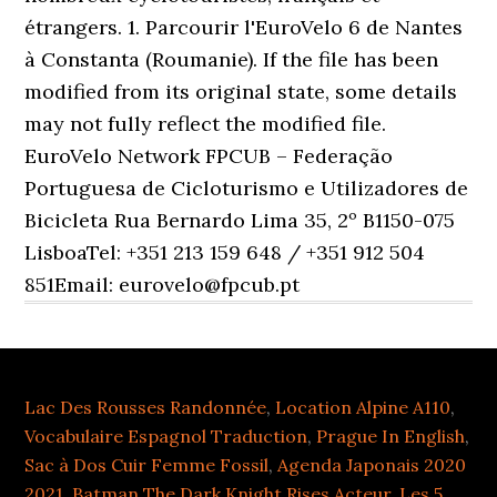
Lac Des Rousses Randonnée
,
Location Alpine A110
,
Vocabulaire Espagnol Traduction
,
Prague In English
,
Sac à Dos Cuir Femme Fossil
,
Agenda Japonais 2020
2021
,
Batman The Dark Knight Rises Acteur
,
Les 5