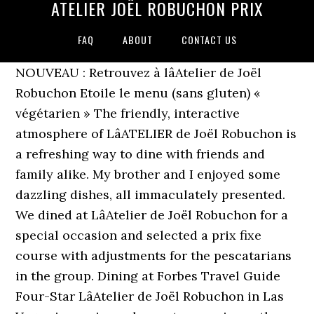
ATELIER JOËL ROBUCHON PRIX
FAQ
ABOUT
CONTACT US
NOUVEAU : Retrouvez à lâAtelier de Joël
Robuchon Etoile le menu (sans gluten) «
végétarien » The friendly, interactive
atmosphere of LâATELIER de Joël Robuchon is
a refreshing way to dine with friends and
family alike. My brother and I enjoyed some
dazzling dishes, all immaculately presented.
We dined at LâAtelier de Joël Robuchon for a
special occasion and selected a prix fixe
course with adjustments for the pescatarians
in the group. Dining at Forbes Travel Guide
Four-Star LâAtelier de Joël Robuchon in Las