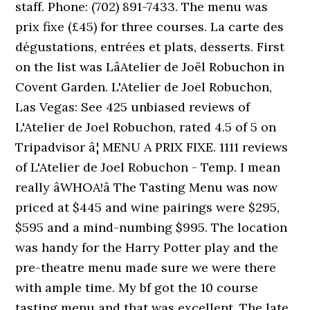
staff. Phone: (702) 891-7433. The menu was
prix fixe (£45) for three courses. La carte des
dégustations, entrées et plats, desserts. First
on the list was LâAtelier de Joël Robuchon in
Covent Garden. L'Atelier de Joel Robuchon,
Las Vegas: See 425 unbiased reviews of
L'Atelier de Joel Robuchon, rated 4.5 of 5 on
Tripadvisor â¦ MENU A PRIX FIXE. 1111 reviews
of L'Atelier de Joel Robuchon - Temp. I mean
really âWHOA!â The Tasting Menu was now
priced at $445 and wine pairings were $295,
$595 and a mind-numbing $995. The location
was handy for the Harry Potter play and the
pre-theatre menu made sure we were there
with ample time. My bf got the 10 course
tasting menu and that was excellent. The late,