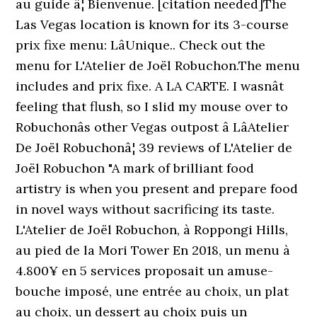
au guide â¦ Bienvenue. [citation needed]The
Las Vegas location is known for its 3-course
prix fixe menu: LâUnique.. Check out the
menu for L'Atelier de Joël Robuchon.The menu
includes and prix fixe. A LA CARTE. I wasnât
feeling that flush, so I slid my mouse over to
Robuchonâs other Vegas outpost â LâAtelier
De Joël Robuchonâ¦ 39 reviews of L'Atelier de
Joël Robuchon "A mark of brilliant food
artistry is when you present and prepare food
in novel ways without sacrificing its taste.
L'Atelier de Joël Robuchon, à Roppongi Hills,
au pied de la Mori Tower En 2018, un menu à
4.800¥ en 5 services proposait un amuse-
bouche imposé, une entrée au choix, un plat
au choix, un dessert au choix puis un