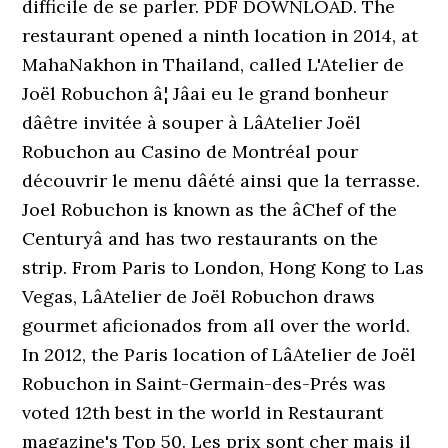
difficile de se parler. PDF DOWNLOAD. The
restaurant opened a ninth location in 2014, at
MahaNakhon in Thailand, called L'Atelier de
Joël Robuchon â¦ Jâai eu le grand bonheur
dâêtre invitée à souper à LâAtelier Joël
Robuchon au Casino de Montréal pour
découvrir le menu dâété ainsi que la terrasse.
Joel Robuchon is known as the âChef of the
Centuryâ and has two restaurants on the
strip. From Paris to London, Hong Kong to Las
Vegas, LâAtelier de Joël Robuchon draws
gourmet aficionados from all over the world.
In 2012, the Paris location of LâAtelier de Joël
Robuchon in Saint-Germain-des-Prés was
voted 12th best in the world in Restaurant
magazine's Top 50. Les prix sont cher mais il