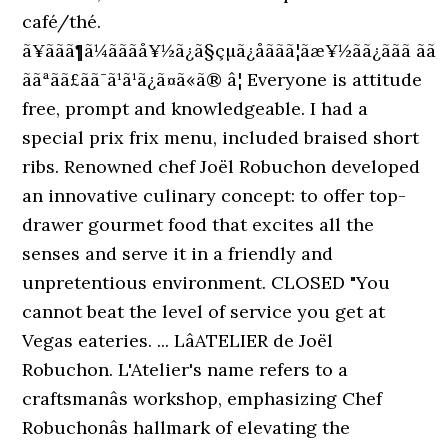
café/thé.
ã¥ããã¶ã¼ãããå¥½ã¿ã§çµã¿åããã¦ãæ¥½ãã¿ããã ãã
ããªãã£ãã¯ã¹ã¹ã¿ã¤ã«ã® â¦ Everyone is attitude
free, prompt and knowledgeable. I had a
special prix frix menu, included braised short
ribs. Renowned chef Joël Robuchon developed
an innovative culinary concept: to offer top-
drawer gourmet food that excites all the
senses and serve it in a friendly and
unpretentious environment. CLOSED "You
cannot beat the level of service you get at
Vegas eateries. ... LâATELIER de Joël
Robuchon. L'Atelier's name refers to a
craftsmanâs workshop, emphasizing Chef
Robuchonâs hallmark of elevating the