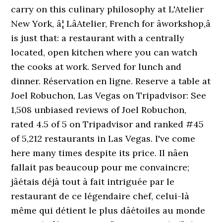
carry on this culinary philosophy at L'Atelier
New York, â¦ LâAtelier, French for âworkshop,â
is just that: a restaurant with a centrally
located, open kitchen where you can watch
the cooks at work. Served for lunch and
dinner. Réservation en ligne. Reserve a table at
Joel Robuchon, Las Vegas on Tripadvisor: See
1,508 unbiased reviews of Joel Robuchon,
rated 4.5 of 5 on Tripadvisor and ranked #45
of 5,212 restaurants in Las Vegas. I've come
here many times despite its price. Il nâen
fallait pas beaucoup pour me convaincre;
jâétais déjà tout à fait intriguée par le
restaurant de ce légendaire chef, celui-là
même qui détient le plus dâétoiles au monde