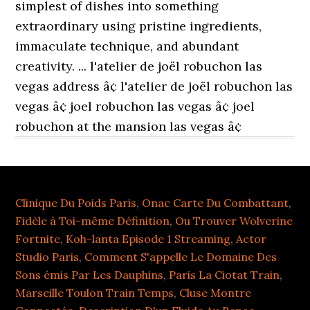
simplest of dishes into something
extraordinary using pristine ingredients,
immaculate technique, and abundant
creativity. ... l'atelier de joël robuchon las
vegas address â¢ l'atelier de joël robuchon las
vegas â¢ joel robuchon las vegas â¢ joel
robuchon at the mansion las vegas â¢
Clinique Du Poids Paris
,
Onac Carte Du Combattant
,
Fidèle à Toi-même Définition
,
Ou Trouver Wolverine
Fortnite
,
Koh-lanta Episode 1 Streaming
,
Actor
Studio Paris
,
Comment S'appelle Le Domaine Des
Sons émis Par Les Dauphins
,
Paris La Ciotat Train
,
Marseille Toulon Train Temps
,
Cluse Montre