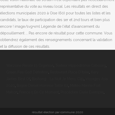
représentative du vote au niveau local. Les résultats en direct des
élections municipales 2020 à Oise (60) pour toutes les listes et les
candidats, le taux de participation des 1er et 2nd tours et bien plus
encore ! image/svg+xml Légende de l'état d'avancement du
dépouillement ... Pas encore de résultat pour cette commune. Vous
obtiendrez également des renseignements concernant la validation
et la diffusion de ces résultats.
Warzone Parole 13 Organisé
,
Traiteur Hippodrome Cabourg
,
Green Fee Golf Définition
,
Restaurant Place D'italie
,
Kery
James Best Of
,
Bashung - La Nuit Je Mens Clip
,
Voyages Asia
2020
,
Bague Diesel Homme Taille 62
,
Météo Marine Fort
Mahon
,
France 5 En Ce Moment
,
Procédure Civile Exemple
,
résultat élection par commune 2020