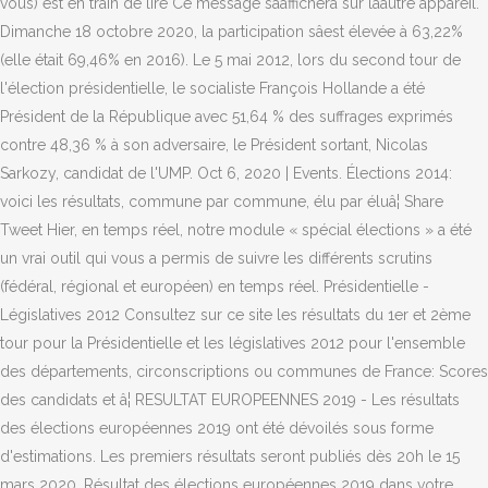
vous) est en train de lire Ce message sâaffichera sur lâautre appareil.
Dimanche 18 octobre 2020, la participation sâest élevée à 63,22%
(elle était 69,46% en 2016). Le 5 mai 2012, lors du second tour de
l'élection présidentielle, le socialiste François Hollande a été
Président de la République avec 51,64 % des suffrages exprimés
contre 48,36 % à son adversaire, le Président sortant, Nicolas
Sarkozy, candidat de l'UMP. Oct 6, 2020 | Events. Élections 2014:
voici les résultats, commune par commune, élu par éluâ¦ Share
Tweet Hier, en temps réel, notre module « spécial élections » a été
un vrai outil qui vous a permis de suivre les différents scrutins
(fédéral, régional et européen) en temps réel. Présidentielle -
Législatives 2012 Consultez sur ce site les résultats du 1er et 2ème
tour pour la Présidentielle et les législatives 2012 pour l'ensemble
des départements, circonscriptions ou communes de France: Scores
des candidats et â¦ RESULTAT EUROPEENNES 2019 - Les résultats
des élections européennes 2019 ont été dévoilés sous forme
d'estimations. Les premiers résultats seront publiés dès 20h le 15
mars 2020. Résultat des élections européennes 2019 dans votre