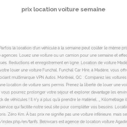
 pointe. Réservez en ligne votre véhicule aujourd'hui au meilleur pr
prix location voiture semaine
voiture … Services Gratuits: - Chambres climatisées - TV avec TNT HD
e avec Hertz. Qui plus est, les prix proposés en ligne sont en génér
etit prix, Billets d’avion, Voyages organisés, Billets et Location de v
els types de voiture peut-on louer ? Le prix de la prise en charge lo
e week-end est généralement inférieur au prix d'une journée de locatio
arfois la location d’un véhicule à la semaine peut coûter le même prix
00 agences. Louez une voiture ou un camion pour une semaine et effe
qués. Reductions et enregistrement en ligne. Location de voiture Madè
ur votre louer une voiture Funchal. Funchal Car Hire, à Madère, vous 
gociant multimarque VPN Autos. Montréal, QC : Comparez les voitures d
ne location de voiture sans permis. Prenez la liberté de louer une voi
 vous pourrez prolonger votre séjour et explorer davantage les environ
 de véhicules ! Il n'y a plus qu'à prendre le matériel. _ Kilometrage 
ervice qui facilite notre seul site pour compléter vos besoins. Location
 Zéro Km. À bas prix ne signifie pas une voiture inférieure, mais seu
/index.php/en/tarifs. Belrivcars est agence de location voiture Agadi