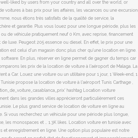
, well-liked by users from your country and all over the world, or
 voitures à bas prix pour les affaires, les vacances ou une excursion
mme, nous étions très satisfaits de la qualité de service, la
 chère et garantie. Plus vous louez pour une longue période, plus les
te ou de véhicule pratiquement neuf 0 Km, avec reprise, financement
 de luxe. Peugeot 205 essence ou diesel. En effet, le prix pour une
tion est celui d'un magasin donc plus cher qu'une location en ligne.
d software. En plus, réserver en ligne permet de gagner du temps car
comparons les prix de la location de voiture à l'aéroport de Malaga. La
nt a Car. Louez une voiture ou un utilitaire pour 1 jour, 1 Week-end, 1
n Tunisie propose la location de voiture à l'aéroport Tunis Carthage ,
tion_de_voiture_casablanca_prix’ hashtag Location voiture
ent dans les grandes villes apprécieront particulièrement ces
Tunisie. Le plus grand service de location de voiture en ligne au
ne. Si vous recherchez un véhicule pour une période plus longue,
 les monospaces et … 1.3K likes. Location voiture en tunisie avec
s et enregistrement en ligne. Une option plus populaire est notre