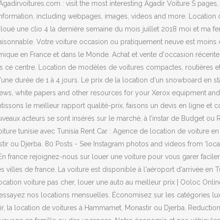
 Agadirvoitures.com : visit the most interesting Agadir Voiture S pages
information, including webpages, images, videos and more. Location de
’ai loué une clio 4 la dernière semaine du mois juillet 2018 moi et ma fe
ès raisonnable. Votre voiture occasion ou pratiquement neuve est moins
hermique en France et dans le Monde. Achat et vente d'occasion récen
ans ce centre. Location de modèles de voitures compactes, routières et
ne durée de 1 à 4 jours. Le prix de la location d'un snowboard en sta
n, news, white papers and other resources for your Xerox equipment an
issons le meilleur rapport qualité-prix, faisons un devis en ligne et 
eaux acteurs se sont insérés sur le marché, à l’instar de Budget ou Re
 voiture tunisie avec Tunisia Rent Car : Agence de location de voiture e
tir ou Djerba. 80 Posts - See Instagram photos and videos from ‘loca
france rejoignez-nous sur louer une voiture pour vous garer facilem
s villes de france. La voiture est disponible à l'aéroport d'arrivée en 
cation voiture pas cher, louer une auto au meilleur prix | Ooloc Onli
ssayez nos locations mensuelles. Économisez sur les catégories luxe,
ir, la location de voitures à Hammamet, Monastir ou Djerba. Reduction