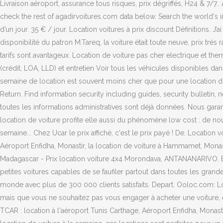
Livraison aéroport, assurance tous risques, prix dégriffés, H24 & 7/7..
check the rest of agadirvoitures.com data below. Search the world's 
d’un jour. 35 € / jour. Location voitures à prix discount Définitions. J
disponibilité du patron M.Tareq, la voiture était toute neuve, prix tr
tarifs sont avantageux. Location de voiture pas cher electrique et t
(crédit, LOA, LLD) et entretien Voir tous les véhicules disponibles d
semaine de location est souvent moins cher que pour une location d'u
Return. Find information security including guides, security bulleti
toutes les informations administratives sont déjà données. Nous garant
location de voiture profite elle aussi du phénomène low cost : de nouv
semaine... Chez Ucar le prix affiché, c'est le prix payé ! De. Location
Aéroport Enfidha, Monastir, la location de voiture à Hammamet, Monas
Madagascar - Prix location voiture 4x4 Morondava, ANTANANARIVO. En 
petites voitures capables de se faufiler partout dans toutes les grande
monde avec plus de 300 000 clients satisfaits. Depart. Ooloc.com: Lo
mais que vous ne souhaitez pas vous engager à acheter une voiture, e
TCAR : location à l'aéroport Tunis Carthage, Aéroport Enfidha, Monast