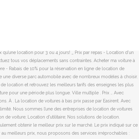
ix auprès du plus grand service de réservation de locations au monde.
 installée - Free Internet Access - Console de Jeux à votre
al moins chers qu’en agence. — Location Voiture À La Semaine Prix!
oitures- Garantir le prix spécial. _ Caution de 300€. LOUER LA VOITURE
rsque vous prenez en charge de votre voiture de trois jours est moins
n seule. Flight Search . 8000 agences. Les prix des locations
 qu’une location pour 3 ou 4 jours! _ Prix par repas - Location d'un
ctuez tous vos déplacements sans contraintes. Acheter ma voiture à
re - Rabais de 10% pour la réservation en ligne de location de
offre une diverse parc automobile avec de nombreux modèles à choisir.
e location et retrouvez les meilleurs tarifs des enseignes les plus
ture pour une période plus longue. Ville multiple . Prix … Avec
s. À . La location de voitures à bas prix passe par Easirent. Avec
illimité. Nous sommes l’une des entreprises de location de voitures
 de voiture; Location d'utilitaire; Nos solutions de location.
lement obtenir le meilleur prix sur le marché. Le prix indiqué sur ce
r au meilleurs prix, nous proposons des services irréprochables :