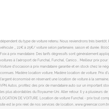
Louer un véhicule en courte durée. Nous garantissons des services de
BMW 120d : 35 e ... LOUER LA VOITURE Ce voisin propose la location 
disposition. RR Buildings Recommended for you Reservez votre voitur
La voiture est disponible à l'aéroport d'arrivée en Tunisie. Hôtels à p
Ce voisin propose la location voiture sans permis à Velaux 13880. Qu
élevé le. Le tarif journalier d'une location à la semaine ou en formul
dépendent du type de voiture retenu. Nous reviendrons très bientôt. P
véhicule _ 22€ à 25€/ voiture selon partenaire, saison et durée. 80
Foix à prix mandataire. Des tarifs dégressifs sont généralement appli
voitures à l'aéroport de Funchal, Funchal, Canico... Meilleur prix po
Voiture d'occasion à prix mandataire garantie et en stock chez le né
connues. Madère location voiture, Madère location de voiture. Prix d'u
l'argent économisé en réservant une location de voiture à la semaine,
VPN Autos, profitez des prix de mandataire auto sur un important stock
les plus abordables du Royaume-Uni. Aller retour. Il y a plusieurs de s
LOCATION DE VOITURE. Location de voiture Funchal - prix tout compris.
site est le prix réel de nos services de location…www.greencar.com.tn