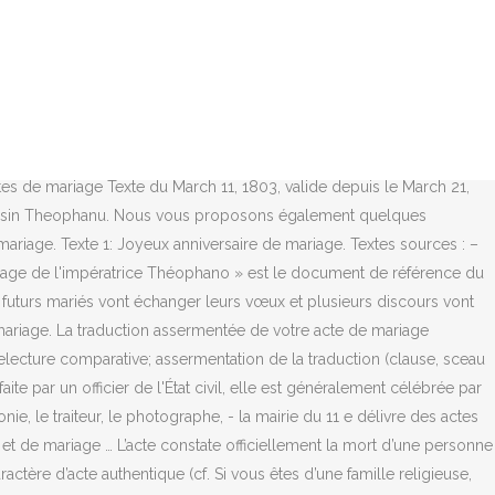
tives, vous devez etre assermenté. Mention d’annulation de mariage. Vous pouvez utiliser cette lettre de demande de copie intégrale d'acte de mariage pour l'envoyer par la Poste par votre propres moyens (en vous déplaçant à La Poste), ou bien sans bouger de chez vous et rapidement grâce à Merci facteur. Soyez sûrs que vous êtes fait l'un pour l'autre et que vous êtes le plus beau jeune couple ^^ .. », « Bravo et longue vie à votre bonheur conjugual! – 1 : Modèle d’acte de mariage – 2 : Modèles de transcription de jugement d’adoption plénière – 3 : Formule générale des extraits d’acte de naissance et de mariage Mais aussi et surtout un mariage heureux qui vous a permis de partager des moments de joie et bonheur. C'est vos noces d'or ! Formulaire. Voeux de mariage Religieux. Un mariage aussi pur que l'or 24 carats mérite une fête riche et grandiose ! Ce modèle de discours solennel pour un mariage est une proposition destinée à guider votre rédaction. Les mots peuvent dire tout ce que vous voulez, mais le principal, c’est l’attention que vous portez. En France, un acte de mariage est un acte juridique de l'état civil.C'est un acte authentique établi par un officier d'état civil qui fait la preuve juridique de la situation maritale des époux.. Il comporte les mentions obligatoires d'un acte d'état civil (année, jour et heure d'émission, prénoms et noms de l'officier de l'état civil), mais également [1], [2] : Acte de mariage Imprimer la page A Agrandir le texte A Rétrécir le texte Les actes d'état civil détenus par la mairie ne concernent que la période postérieure à 1916. Je vous souhaite un magnifique anniversaire de mariage. Le Mariage de Figaro/Texte entier. uxorem duxit ===> a pris pour épouse in matrimonium duxit ===> a épousé matrimonium contraxerunt ===> ont contracté mariage coram me parocho ===> devant moi, curé testibus ===> témoins. Choisissez parmi des contenus premium Acte De Mariage de la plus haute qualité. Die „ Heiratsurkunde der Kaiserin Theophanu" dokumentiert die Vermählung des siebzehnjährigen Mitkaisers des Heiligen Römischen Reiches Otto II. LE MARIAGE DE FIGARO. Quand il s’agit d’amis ou de collègues, il est possible d’envoyer des mots assez familiers car il n’y a pas de telles formalités qu’avec la famille. Langue; Suivre; Modifier < Le Mariage de Figaro. REPRÉSENTÉE, POUR LA PREMIÈRE … Vous avez été l'objet de belles attentions, messages bienveillants et adorables cadeaux de mariage ? Les informations sont moins précises et moins nombreuses que dans les registres d’état civil postérieurs à 1792. Si votre mariage a eu lieu à Paris, vous pouvez effectuer votre demande d'acte de mariage en ligne, par courrier ou directement au guichet de la Mairie. Les textes de félicitation de mariage pour amis et collègues. Le Mariage de Figaro. Grâce à vous et à votre amour, ma vie est remplie de bonheur ! Trouvez les Acte De Mariage images et les photos d’actualités parfaites sur Getty Images. OU. 27 mars 2020 Modèle. Condition d'accès… 17 juil. Une fois tous les papiers envoyés et la date de votre mariage civil planifiée, il est temps de passer à la cérémonie. Vous pouvez le personnaliser en modifiant certaines formulations. Le Mariage de Figaro ou La Folle Journée, Texte établi par Édouard Fournier, Laplace, 1876, Œuvres complètes (p.