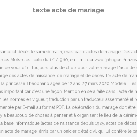
stence d’un acte de mariage, émis par un officier d’état civil qui lui confère le caractère d’acte authentique (cf. Si vous êtes d’une famille religieuse, vous voudrez peut-être ajouter quelque chose qui résonnera avec eux. 2014 - TousLesMariages.com c'est le webzine indispensable pour organiser son mariage de A à Z. Retrouvez nos conseils et notre sélection de prestataires gratuitement! COMÉDIE EN CINQ ACTES ET EN PROSE. Voici un petit récapitulatif pour penser à tout. Le nom de l'épouse est Marie Anne Foccart, fille de Guillaume/Wilhelm (notaire et greffier au bailliage de Dachstein) et Marie Odile Grau. Mention de séparation de corps. D’un autre côté, restez discrêt et fin, il ne s’agit pas non plus d’exposer vos croyances religieuses sur le livre d’or. La délivrance d'un acte de mariage ( copie intégrale, extrait avec filiation ou extrait sans filiation) est gratuite. Découvrez nos exemples de textes de remerciements mariage. Pierre-Augustin Caron de Beaumarchais. Faites votre demande en ligne (copie intégrale, extrait d'acte de mariage avec ou sans filiation) en quelques minutes. du mardi au vendredi de 08h30 à 12h15 et de 13h30 à 17h15 le samedi de 08h30 à 12h Tél : 03.20.66.46.25 (uniquement le matin) uniquement pour les copies d'actes (naissance, mariage, décès), les dossiers de mariage et de parrainages civils, les reconnaissances et les livrets de famille Contexte. [Mise à jour du 23.11.2020] L'acte de mariage est à demander auprès de la commune où le mariage a été célébré. Posted on 24 Oct 2020 in Non class é | 0 comments. Dans quelques mois ce seront 100 invités, des idées plein la tête, une organisation sur 30 mois pour limiter les dépenses et une fête à tout casser j'espère. L'acte de notoriété est établi sur la foi des déclarations d'au moins trois témoins et de tout autre document produit qui attestent des prénoms, nom, profession et domicile du futur époux et de ceux de ses père et mère s'ils sont connus, du lieu et, autant que possible, de l'époque de la naissance et des causes qui empêchent de produire l'acte de naissance. Pour nous ce sera 40 ans de mariage (noces d'émeraudes) comme beaucoup mariés à 18 ans et mariage organisé par ma belle-mère. Modèle de mention apposée sur l’acte de mariage lorsque celui-ci a fait l’objet d’une annulation. Un mariage solide qui vous a permis de surmonter les quelques épreuves que la vie a mis sur votre chemin. Je serais vraiment reconnaissante à la personne qui aurait la gentillesse de me traduire cet acte de mariage daté du 6 novembre 1725 (Molsheim, Bas-Rhin). Modèle de mention apposée sur l’acte de mariage en cas de changement du régime matrimonial. L'officier de l'état civil interpellera les futurs époux, et, s'ils sont mineurs, leurs ascendants présents à la célébration et autorisant le mariage, d'avoir à déclarer s'il a été fait un contrat de mariage et, dans le cas de l'affirmative, la date de ce contrat, ainsi que les nom et … les mots clés dans un acte de mariage en latin courant expressions concernant l'union, le mariage, l'adultère : Autres expressions. bonjour, vous devez traduire l acte italien SANS TENIR COMPTE de la rédaction française qui selon la date a été modifié (texte ou rubriquée) et la présentation diffère selon le logiciel utilisé par les mairies) Si c est pour produire pour des papiers ou demarches adminstra
texte acte de mariage