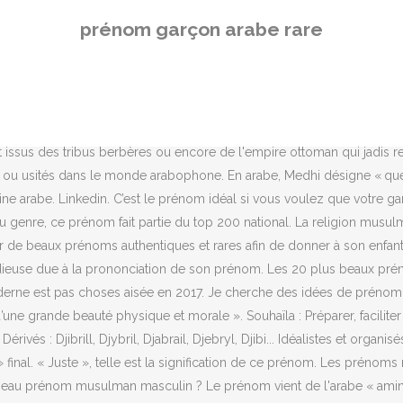
amin » qui signifie « digne de confiance » ou « loyal ». Porté par 2 000 personnes en France, cette version est moins répandue que celle avec deux « s ». Doux et harmonieux, ils possèdent de très jolies significations. Préface. Pour vous orienter, nous proposons quelques prénoms arabes aux sens très originaux qui feront la fierté de votre enfant toute sa vie : En arabe, ce prénom désigne un serviteur de Dieu. Origine: Arabe, germanique. Vous êtes à la recherche d'un prénom garçon rare ? Mehdi signifie « guide éclairé par Dieu » en arabe. Provenant du mot « khalada » (« se conserver longtemps », « durer éternellement », en arabe), ce prénom signifie « éternel ». Prénom Brewen pour un garçon. Ilyas. en parcourant notre liste de 149 Prénoms garçons originaux A la fois classiques et élégants, les prénoms de nos grands-parents … En arabe, il symbolise “ le lion “, un animal fort et élégant. Signifiant « digne d’éloges », Mohammed bat des records en termes d’attribution. Il peut s'écrire différentes manières : Mustafa, Mustapha, Mostapha ou Mostafa. Il est donc important de bien se renseigner avant de donner un prénom à son enfant. Un prénom de toute beauté ! : les chaussons aux pommes de la Chef Céline de Sousa, Vidéo : recette de la pâte à sel maison pour Noël. Encore plus de prénoms à découvrir sur nos listes de prénoms rares, originaux, Italiens et Arabes. Exotique et court, le prénom Siam est si rare qu’aucun garçon né au Québec entre 2012 et 2016 ne s’appelle ainsi. En plus, ils sont divers et variés. La stimulation ovarienne : un coup de pouce pour être enceinte ? A quel prix louer une décoration d’anniversaire ? Les prénoms masculins sont spécifiques et diffèrent des prénoms féminins. Pour les articles sur les personnes portant ces prénoms, consulter la liste générée automatiquement. Dérivés : Aimine, Amîn, Armine, Amyne, Aymène, Amirdine, Amyn, Armin. Prénoms arabes rares pour garçon. Prénoms de garçons Anciens Les prénoms anciens ou prénoms rétro font un beau retour. Le choix d’un joli prénom est judicieux, car celui-ci servira d’étiquette pour votre enfant tout au long de sa vie. Profil supprimé . Voici les 50 des prénoms les plus rares de France 1. Sir et Rumi, jumeaux de Beyoncé : Jay-Z explique le choix de leurs prénoms, Serena Williams : découvrez le visage et le prénom de son bébé (photo), Prince Louis : Kate prononce le prénom de son fils à la française, Prénoms de la semaine : Eric, Sandra, Jeanne, Le Top 30 des plus beaux prénoms arabes pour filles, En cuisine avec maman! Les prénoms arabes pour garçons ont un charme fou avec leurs sonorités orientales. La compréhension d’un nom musulman implique donc une certaine connaissance de la langue arabe. Prénom rare, il est porté par 3 000 personnes environ en France. Voici la liste des prénoms masculins classés par ordre alphabétique. Comment choisir les meilleurs dragées pour un baptême de garçon ? Vous pouvez également définir les conditions d'utilisation, de conservation et de communication de vos données à caractère personnel en cas de décès. Si vous souhaitez donner un prénom arabe moderne à votre bébé, voici une sélection de prénoms arabes tendances. Signification : Le prénom Aloys signifie « tout et savant, sage ». Elle vous permettra de trouver la perle rare pour nommer votre petit garçon. Apparu au cours des années 1990, il est aujourd'hui porté par près de 5 000 perso
prénom garçon arabe rare