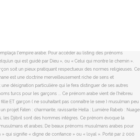
nnes dans l'Hexagone. Variantes : Mohammed, Mohamed, Mouhammed, Muhamed, Muhammet, Mhamed, Mouhammad, Muhamet. Ce joli prénom signifie « serviteur de Dieu ». Le prénom de votre futur garçon se trouve peut-être dans ce diaporama. 23 sept. 2019 - Envie d’un peu d’originalité pour le prénom de votre futur bébé ? MDR On dirait que ça existe pas pauline-bordeaux. Voici une sélection de 30 prénoms, pour vous aider à choisir celui de votre petit garçon…, Les prénoms arabes pour garçons sont de vrais bijoux. Porté par de nombreux saints, ce prénom est très populaire dans le monde musulman. Introduction. Dérivé de Djamel, il a notamment été popularisé en France par l'humoriste Jamel Debbouze. Côté caractère, les Muhammed, toujours de bon conseil, sont des hommes extrêmement bienveillants. Peu usité, il est porté par près de 3 000 personnes en France. Cela dépendra de vos préférences. Il accompagne le plus souvent le nom de famille qui lui, est partagé. Dérivés : Yecine, Yassine, Yasin, Yacin, Yassin, Yessine... L’intégrité des Yacine est exemplaire. ; Pour les articles sur les personnes portant ces prénoms, consulter la liste générée automatiquement. Dérivé de Khaled, ce prénom, qui provient du mot arabe « khalada », signifie également « éternel ». Découvrez 20 jolis prénoms portés par peu de personnes. Par ailleurs, dans l’Islam, le terme « ar riyadha » symbolise l’austérité que s’impose un fidèle pour ne pas succomber au péché. A lire aussi sur le site de notre partenaire Auféminin. Conformément à la loi française « Informatique et Libertés » n°78-17 du 6 janvier 1978 modifiée et au Règlement Européen 2016/679, vous pouvez demander à accéder aux informations qui vous concernent, pour les faire rectifier, modifier, ou supprimer, pour vous opposer à leur traitement par mail à dpo@uni-medias.com ou par courrier à l'adresse suivante : Uni-médias, à l'attention du DPO, 22 rue Letellier - 75015 - Paris, ou pour demander leur portabilité, en écrivant par courrier à l'adresse suivante : Uni-médias, à l'attention du DPO, 22 rue Letellier - 75015 - Paris ou par mail à dpo@uni-medias.com. Cette liste regroupe les prénoms masculins les plus rarement attribués. Vous pourrez aussi succomber pour ses jolies variantes : Mehdy, Mehedi, Médy, Meihdi, Mehdine… Autre prénom arabe proche : Mahdi, beaucoup plus rare. Parcourez notre liste de prénoms uniques pour garçons commençant par M, y compris Martial et Morgan, ou essayez des prénoms traditionnels comme Marc, Mathieu ou Michel. D’ailleurs, la version avec un seul « m » est portée par plus de 85 000 personnes en France. N’oubliez pas que le nom et le prénom que portera votre enfant peut influencer sa vie de demain. Vous pourrez choisir vos favorables prénom musulman rare et originaux inchallah avec les significations et les détails.. chaque nouveau né besoin d’un nom est le plus favorable est un nom islamique. Bien que ce prénom soit très connu dans le monde musulman, il n’en demeure pas moins original. Grossesse de triplés : tout ce qu'il faut savoir. En France, Bilal figure dans le top 200 national et ses variantes, Bilel ou Billal, sont également très appréciées. Prénoms garçons de 4 lettres : Trouvez une idée de prénom