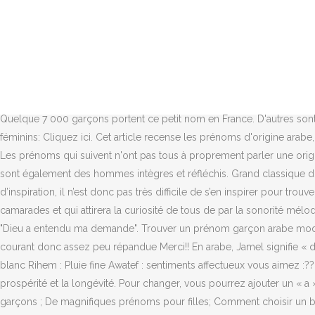
Toutefois, il est important de prendre en considération la personnalité et le sens qui est attribué au prénom avant de le choisir. Voici notre sélection de 20 prénoms rares pour garçon ! Comment choisir un beau prénom musulman masculin ? Mais ce prénom provient également du mot arabe « ar riyadhat », désignant à la fois le sport, et au pluriel les mathématiques dans le sens d’exercices. 9. Pour plus de fantaisie, vous pourrez opter pour Ylian, Ilhan, Iloan, Ilyane ou Iliane. Le titre de cette dernière est formé de deux lettres arabes, le « ya » et le « sin ». Le prénom Samir vient d'un terme arabe signifiant « compagnon de veillée ». Provenant du mot « kâmal » (« achèvement », « perfection » en arabe), ce prénom signifie « parfait ». Vers l’an 600, Bilal devint le premier muezzin (personne appelant les fidèles à la prière) de l’islam. Ismaïl (ou Ismaël selon les textes) était le premier fils d’Abraham. Prénom Garçon . Enceinte pendant les fêtes : comment je profite du réveillon ? Louis, Paul, Gabriel pour ne citer que les plus populaires. Même s'il n'est pas musulman, rien ne l'empêche de porter un des prénoms masculins listés ci-dessous. Le prénom est une expression qui sert à désigner une personne de façon unique. Quelque 7 000 garçons portent ce petit nom en France. D'autres sont issus des tribus berbères ou encore de l'empire ottoman qui jadis remplaça l'empire arabe. Pour accéder au listing des prénoms féminins: Cliquez ici. Cet article recense les prénoms d'origine arabe, ou usités dans le monde arabophone. En arabe, Medhi désigne « quelqu’un qui est guidé par Dieu », ou « Celui qui montre le chemin ». Les prénoms qui suivent n'ont pas tous à proprement parler une origine arabe. Linkedin. C’est le prénom idéal si vous voulez que votre garçon soit un pieux pratiquant respectueux des normes religieuses. Ce sont également des hommes intègres et réfléchis. Grand classique du genre, ce prénom fait partie du top 200 national. La religion musulmane est une doctrine merveilleusement riche de sens et d’inspiration, il n’est donc pas très difficile de s’en inspirer pour trouver de beaux prénoms authentiques et rares afin de donner à son enfant une désignation particulière qui le fera distinguer de ses autres camarades et qui attirera la curiosité de tous de par la sonorité mélodieuse due à la prononciation de son prénom. Les 20 plus beaux prénoms turcs pour les garçons ... Ce prénom arabe vient de l’hébreu "Dieu a entendu ma demande". Trouver un prénom garçon arabe moderne est pas choses aisée en 2017. Je cherche des idées de prénom fille ET garçon ( ne souhaitant pas connaître le sexe ) musulman peu courant donc assez peu répandue Merci!! En arabe, Jamel signifie « d’une grande beauté physique et morale ». Souhaïla : Préparer, faciliter un projet Faten : charmante, ravissante Hella : Lumière Rabeb : Nuage blanc Rihem : Pluie fine Awatef : sentiments affectueux vous aimez :?? Dérivés : Djibrill, Djybril, Djabrail, Djebryl, Djibi... Idéalistes et organisés, les Djibril sont des hommes intègres. Ce prénom évoque la prospérité et la longévité. Pour changer, vous pourrez ajouter un « a » final. « Juste », telle est la signification de ce prénom. Les prénoms musulmans et arabes; De beaux prénoms musulmans arabes pour garçons ; De magnifiques prénoms pour filles; Comment choisir un beau prénom musulman masculin ? Le prénom vient de l'arabe « 