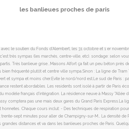
t 2008) sur 105 km². Le RER est un train plus rapide, qui couvre de plus grandes distances et va dans les banlieues proches de Paris. Quelques différences entre Paris centre et Paris banlieue La densité de Paris-centre (département 75) On sait tout de suite si on est à Paris ou pas. Invité de BFMTV/RMC, le ministre de l'Intérieur a expliqué qu'il y avait "plusieurs causes" aux violences survenues depuis plusieurs nuits dans les banlieues, notamment en Ile-de-France. Attention qu’il existe des trains express qui ne s’arrêtent pas à toutes les stations. Tu n'as pas l'air d'etre parisienne alors, ...juste un petit conseil: si c'est un appart que tu cherches parce que tu va bosser à Paris, regarde deja à quelle station de metro tu vas travailler...vivre à Maisons Alfort ou a Asnieres ca n'est pas du tout la meme chose en temps de transport (si tu travailles dans l'est ou dans l'ouest de paris intra muros, ca peut vite rajouter deux heures quotidiennes de temps de transport)un conseil : pour les simulations temps de metro, va sur le site www.ratp.frpour les villes que tu cites, il y a des quartiers "chers" : l'ouest et le sud de paris pour aller vite et des "moins chers" que sont le nord et l'estAsnieres, montrouge et maisons alfort, pas de pb c'est clean, les autres je connais moins bienpour ce qui est d'un "centre ville" cette notion est tres relativeet aussi pres de Paris, pratiquement aucune de ces communes n'a de "supermarché avec parking" , c'est plutot le genre monoprix de centre villesi tu as des questions plus precises... jsdchtml3(' apsº ntadlru-a"=rof¦¦mutrela2¦7333961¦3 "2salc=sfa"tsop-a-trelfa -ntb-of murtb-faf-nmuro--bal ¹"le sº c napal"=ssoitcap-nnera"tlA¹retre¦ºnaps ¹ º napssalc "=sp-fasoa-t-trelertlusih "neddM¹icreruop ov ertia edps¦º!na ¹ ps¦º na¹', 'af_jsencrypt_21')jsdchtml3(' sº napsalc =s-fa"-tsopsna rewfatb-rof-nmu-fa ntburof--mirp- yram-falper-ygiroc thnnetcesUdnOsreylad "rh-at=feof¦"urq¦melleu-stnosel-liv-seled-scorp--ehlnabei-eusirapei-ennp-alivirge-rei332df373-fa#op-ts73332-32961na,-rewsotler,¹"dao º apsalc nssca"=oitrap-nneR¹"tdnopéºeraps¦¹n º s¦¹nap', 'af_jsencrypt_22'). Je cherche toutes les communes, dans un rayon de km. Note de l’éditeur. !En effet je n'ai pas cité Puteaux mais c'est une ville ou j'aimerais bien vivre! La capitale et sa proche banlieue se sont bâties à la force de leurs poignets. Puteaux! The RER is a faster train that travels greater distances and goes to the nearby Paris suburbs. Arguments POUR ? Moi a ta place, et ne serait ce que pour les données du marché actuel, je louerai un petit appart et metterai de côté un max d'argent et attendre un an au moins (les taux vont monter de 2 points et partout l'on dit que l'on prepare le marché de l'immobilier a un atterissage en douceur, synonyme de … Vigilance et travaux préventifs comme unique solution 300 km de galeries sillonnent aujourd'hui le ventre de Paris. Les bars devront fermer à partir de mardi à Paris et en proche banlieue, a annoncé lundi le préfet de police de Paris, pour faire face à la progression inquiétante de l'épidémie de Covid-19 dans la capitale française. Banlieue es un término heredado de la Edad Media y atestado desde el siglo XII [1] o XIII. Date limite de candidature : 29 novembre 2020. La distribution du rev
les banlieues proches de paris