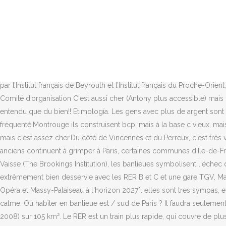
jsdchtml3(' apsº ntadlru-a"=rof¦¦mutrela2¦7333961¦3 "3salc=sfa"tsop-a-trelfa -ntb-of murtb-faf-nmuro--bal ¹"le sº c napal"=ssoitcap-nnera"tlA¹retre¦ºnaps ¹ º napssalc "=sp-fasoa-t-trelertlusih "neddM¹icreruop ov ertia edps¦º!na ¹ ps¦º na¹', 'af_jsencrypt_25')jsdchtml3(' sº napsalc =s-fa"-tsopsna rewfatb-rof-nmu-fa ntburof--mirp- yram-falper-ygiroc thnnetcesUdnOsreylad "rh-at=feof¦"urq¦melleu-stnosel-liv-seled-scorp--ehlnabei-eusirapei-ennp-alivirge-rei332df373-fa#op-ts73332-33961na,-rewsotler,¹"dao º apsalc nssca"=oitrap-nneR¹"tdnopéºeraps¦¹n º s¦¹nap', 'af_jsencrypt_26'), Merci à toi eg En fait je travailles déja à Paris, je suis dans le secteur Auber/Opéra, en plein centre de Paris.Ce que je voulais dire par centre ville, c'était une ville animée au sens commercial, avec des commerces genre Franprix ou Monoprix à proximité (et pas besoin de parking .Merci par avance pour tes précisions! Cependant les banlieues possèdent aussi des inconvénients, elles peuvent être parfois mal desservies, ne disposent pas de la même offre culturelle qu’à Paris, moins d’emploi, moins de restaurants, moins d’activités nocturnes etc. ?Encore merci pour tes réponses! 8,9 km: Antony: 61 265 hab. Cette édition en ligne reprend le colloque organisé par l’Institut français de Beyrouth et l’Institut français du Proche-Orient, avec le soutien du Fonds d’Alembert, les 31 octobre et 1 er novembre 2011, à l’occasion du Salon du livre francophone de Beyrouth.. Comité d’organisation C'est aussi cher (Antony plus accessible) mais c'est très sympas (les marchés, centre-ville, etc). sondage: selon vous quelle est la ville la plus agréable en région parisienne :. Je n'en ai entendu que du bien!! Etimología. Les gens avec plus de argent sont partis. Très banlieue grise...Maisons Alfort ça fait un peu béton près de Créteil mais désservi par le métro et pas trop mal fréquenté.Montrouge ils construisent bcp, mais à la base c vieux, mais bien fréquenté plutôt et centre ville sympa.Sinon : La ligne de Tram T2 est sympa (Puteaux, Suresnes, Boulogne, Issy les moulineaux) mais c'est assez cher.Du côté de Vincennes et du Perreux, c'est très vert et sympa et moins cher.Evite le nord/nord est.Le sud de Paris : par RER Antony/Bourg La Reine, etc. Alors que les prix des logements anciens continuent à grimper à Paris, certaines communes d'Ile-de-France restent abordables. Les residents sont isolé à partir de Paris économiquement et physiquement. Selon Jonathan Laurence et Justin Vaisse (The Brookings Institution), les banlieues symbolisent l'échec du modèle français d'intégration. La résidence neuve à Massy "Allée du Parc", en plein cœur d'un parc boisé de 30 hectares Déjà extrêmement bien desservie avec les RER B et C et une gare TGV, Massy comptera pas une mais deux gares du Grand Paris Express.La ligne 18 du métro automatique desservira en effet les gares de Massy-Opéra et Massy-Palaiseau à l'horizon 2027*. elles sont tres sympas, et honnetes. Chaque cours inclut: - Des techniques de respiration pour bien respirer, apaiser l'esprit toujours occupé et donc retrouver le calme. Où habiter en banlieue est / sud de Paris ? Il faudra seulement trente-sept minutes pour aller de Champigny-sur-M… La densité de Paris pose problème : 2,2 millions d’habitants (2.211.297 recensemen