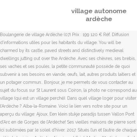
village autonome
ardèche
Boulangerie de village Ardèche (07) Prix : 199 120 € Réf. Diffusion d'informations utiles pour les habitants du village. You will be charmed by its castle, paved streets and distinctively medieval dwellings jutting out over the Ardèche. Avec ses chèvres, ses brebis, ses vaches et ses poules, la petite communauté possède de quoi subvenir à ses besoins en viande, œufs, lait, autres produits laitiers et un potager commun.. Bonjour, je me permets de vous contacter au sujet du focus sur St Laurent sous Coiron, la photo ne correspond au village (qui est un village perché). Dans quel village loger pour visiter l’Ardèche ? Alba-la-Romaine. Voici le lien vers notre site pour un aperçu du village: Ajoux. Een klein stukje paradijs tussen Vallon Pont d’Arc en de Gorges de l’Ardèche! Ses vieilles maisons de pierre sont ici sublimées par le soleil d'hiver. 2017. Situés l’un et l’autre de chaque côté de la rivière Ardèche, Aiguèze et Saint-Martin-d’Ardèche se font face. Montgolfière dans les arbres du parc de Vidalon, Matin aérien et annonéen entre Pilat et vallée, Poussée de cyclamens dans la vallée de la Deûme, Agglomérations et communautés de communes, Les bus de l’Ardèche sur Public Sénat avec IVECO, Le Pont d’Arc, site naturel des gorges de l’Ardèche, Les Gorges de l’Ardèche, une histoire pluri-millénaire. En ce qui concerne l’alimentation, le village est 100% autonome. Gaia Trust, Denmark is a charitable entity supporting sustainabilty projects around the world. Labeaume; Naves; Vogüé; Balazuc; Ruoms; 1. 42 photos les plus bouleversantes que vous verrez dans votre vie, Les 11 plus beaux endroits à visiter en Pologne, Pont du Diable : le spot où faire de la via ferrata en Ardèche, Airbnb Ardèche : les meilleures locations Airbnb en Ardèche, 12 endroits où faire de la spéléologie en Ardèche. Jaujac Village d'Ardèche. Download the 2020 guide of the 21 Villages with Character, available in English - and French. Les deux premiers, Vogüé et Balazuc, font partie des plus beaux villages de France, tandis que le ville de Labeaume qui mériterait également de faire partie de ce label, se trouve le long de la rivière de La Baume, un affluent de l’Ardèche. l’association le Mat Ardèche gère un centre d’éducation et de formation à l’environnement, au développement territorial et à la coopération. Read more. Que savez-vous des Trois Croix à Andance ? Que je voyage seule ou accompagnée, je suis passionnée par ce que je fais et j'adore raconter mes aventures. 9 endroits où faire du canyoning en Ardèche, 3 endroits où faire du rafting en Ardèche, 21 sites où faire du canoë-kayak en Ardèche, Les 7 plus belles cabanes dans les arbres en Ardèche, Airbnb Aubenas : les meilleures locations Airbnb à Aubenas, L’Ardèche en Camping-Car : conseils, aires, itinéraires, https://www.berg-coiron-tourisme.com/territoire/saint-laurent-sous-coiron/. Im Internet finden Sie die vollständige Liste unserer Campingdörfer in der Ardèche. Saint-Martin est un ancien hameau de pêcheurs-bateliers. Marché hebdomadaire tous les samedis matin aux Vans, l’un des plus beaux marchés de l’Ardèche. 8756 lectures. Imaginé par Sophie Rabhi-Bouquet, développé par l’association la Ferme des Enfants depuis 2001, cette Oasis de vie comprend une cinquantaine d’habitants de 0 à 90 ans, un centre de formation, 50 élèves de la maternelle au lycée, une ferme, une boulangerie… 07270 Boucieu-le-Roi France Depuis 1970, celles et ceux qui ont reconstruit le hameau en ruine du Viel Audon sont entrés en transition. Ce village pourraient être un centre de recherche scientifiques, d’expérimentation, d’idées (un des axes directeurs du village serait « l’imagination toujours au pouvoir » : latrines sèches, éoliennes, solaire, sanicompostage, lombricompostage, couvertures végétalisées de toits, culture du … Cette carte est générée grâce une base de données inter-opérable développée par le mouvement Colibris et la Coordin'action nationale de l'habitat participatif.Elle est sous licence libre CC-BY-SA. À découvrir absolument à quelques kilomètres des Vans, le Bois de Païolive. 28 likes. C’est un magnifique village, classé parmi les plus beaux villages de France (oui, quand même !). Ils s’attachent tout particulièrement à bien accueillir les visiteurs et entretenir un héritage ancien. Consultez les offres et les commentaires clients, puis réservez le village vacances de vos rêves pour votre séjour. 5899 lectures Le seul problème c’est que suis une femme célibataire de 48 ans et souvent les villages recherchent des familles. Gros plan sur l’un d’entre eux, celui d’Uli Alto. Marché nocturne, tous les mardis soir en juillet-août. Vous pouvez aussi recevoir des alertes sans commenter. C’est le nom de village qui marque avec ses accents excentriques. Alboussière. Un endroit ou je pourrais aider de quelque façon que ce soit. Sur les 339 communes qui composent le département de l'Ardèche, 20 villages sont labellisés Village de Caractère, et 24 autres sont actuellement candidats pour adhérer à ce label. Drôme Ardèche TV - Caverne du Pont d'Arc - Grotte Chauvet Reconstituée.webm 42 min 57 s, 1,280 × 720; 652.31 MB Etologic horse study, Chauvet cave.jpg 2,736 × 2,712; 5.42 MB Lions group Chauvet Cave.jpg 1,366 × 768; 190 KB Ritrova la lista completa dei nostri Campeggi in Ardèche … Enfilez votre sac-à-dos et suivez-moi ! Ces villages vous invitent à partager leurs traditions et leur art de vivre. Impossible de partager les articles de votre blog par e-mail. Au cœur des Cévennes d’Ardèche et des jeunes volcans, Meyras est un village ancré dans le passé ! Labeaume est mon village préféré en Ardèche. AcconsAilhonAizacAjouxAlba-la-RomaineAlbonAlboussièreAlissasAndanceAnnonayArcensArdoixArleboscArras-sur-RhôneLes AssionsAstetAubenasAubignasBaixBalazucBanneBarnasLe BéageBeauchastelBeaulieuBeaumontBeauvèneBelsente (fusion 2019 des Nonières et de Saint-Julien-Labrousse)Berrias-et-CasteljauBerzèmeBessasBidonBoffresBogyBoréeBorneBoucieu-le-RoiBoulieu-lès-AnnonayBourg-Saint-AndéolBozasBrossaincBurzetCellier-du-LucChalenconChambon (Le)ChambonasChampagneChampisChandolasChanéacCharmes-sur-RhôneCharnasChassiersChâteaubourgChâteauneuf-de-VernouxChauzonChazeauxCheminasLe CheylardChirolsChoméracColombier-le-CardinalColombier-le-JeuneColombier-le-VieuxCornasCoucouronCouxLe-CrestetCreysseillesCros-de-GéorandCruasDarbresDavézieuxDésaignesDevessetDompnacDornasDunières-sur-EyrieuxEclassanEmpuranyEtablesFabrasFaugèresFélinesFlaviacFonsFreyssenetGenestelleGilhac-et-BruzacGilhoc-sur-OrmèzeGluirasGlunGourdonGrasGravièresGrospierresGuilherand-GrangesIssamoulencIssanlasIssarlèsJaujacJaunacJoannasJoyeuseJuvinasLabastide-sur-BésorguesLabastide-de-ViracLabatie-d’AndaureLabeaumeLabégudeLablachèreLabouleLac-d’IssarlèsLachamp-RaphaêlLachapelle-sous-AubenasLachapelle-sous-ChanéacLachapelle-GraillouseLafarreLagorceLalevade-d’ArdècheLalouvescLamastreLanarceLanasLargentièreLarnasLaurac-en-VivaraisLavillatteLavilledieuLaviolleLempsLentillèresLespéronLimonyLoubaresseLussasLyasMalarce-sur-la-ThinesMalboscMarcols-les-EauxMariacMarsMauvesMayresMazan-l’AbbayeMercuerMeyras-Neyrac-les-BainsMeysseMézilhacMirabelMonestierMontpezat-sous-BauzonMontréalMontselguesNozièresLes-Ollières-sur-EyrieuxOrgnac-l’AvenOzonPailharèsPayzacPeaugresPéreyresPeyraudLe-PlagnalPlanzollesPlatsPont-de-LabeaumePourchèresLe PouzinPradesPradonsPranlesPréauxPrivasPrunetQuintenasRibesRochecolombeRochemaureRochepauleRocherRochessauveLa-RochetteRoclesRoiffieuxRomponRosièresRouxRuomsSablièresSagnes-et-GoudouletSaint-AgrèveSaint-Alban-AuriollesSaint-Alban-d’AySaint-Alban-en-MontagneSaint-Andéol-de-BergSaint-Andéol-de-FourchadesSaint-Andéol-de-ValsSaint-André-de-CruzièresSaint-André-LachampSaint-André-en-VivaraisSaint-Apollinaire-de-RiasSaint-Barthélemy-GrozonSaint-Barthélemy-le-MeilSaint-Barthélemy-le-PlainSaint-BasileSaint-BauzileSaint-ChristolSaint-Cierge-la-SerreSaint-Cierge-sous-le-CheylardSaint-Cirgues-de-PradesSaint-Cirgues-en-MontagneSaint-ClairSaint-ClémentSaint-CyrSaint-DésiratSaint-Didier-sous-AubenasSaint-Etienne-de-BoulogneSaint-Etienne-de-FontbellonSaint-Etienne-de-LugdarèsSaint-Etienne-de-SerreSaint-Etienne-de-ValouxSaint-FélicienSaint-Fortunat-sur-EyrieuxSaint-Genest-de-BeauzonSaint-Genest-LachampSaint-Georges-les-BainsSaint-GermainSaint-Gineis-en-CoironSaint-Jacques-d’AtticieuxSaint-Jean-le-CentenierSaint-Jean-ChambreSaint-Jean-de-MuzolsSaint-Jean-RoureSaint-Jeure-d-AndaureSaint Jeure-d’AySaint-Joseph-des-BancsSaint-Julien-d’Intres (fusion 2019 d’Intres et de Saint-Julien-Boutières)Saint-Julien-du-GuaSaint-Julien-le-RouxSaint-Julien-du-SerreSaint-Julien-en-Saint-AlbanSaint-Julien-VocanceSaint-Just-d’ArdècheSaint-Lager-BressacSaint-Laurent-les-Bains-Laval-d’Aurelle (fusion 2019 de Laval-d’Aurelle et de St-Laurent-les-Bains)Saint-Laurent-sous-CoironSaint-Laurent-du-PapeSaint-Marcel-les-AnnonaySaint-Marcel-d’ArdècheSaint-MartialSaint-Martin-d’ArdècheSaint-Martin-sur-LavezonSaint-Martin-de-ValamasSaint-Maurice-d’ArdècheSaint-Maurice-en-ChalenconSaint-Maurice-d’IbieSaint-MélanySaint Michel-d-AuranceSaint-Michel-de-BoulogneSaint-Michel-de-ChabrillanouxSaint-MontanSaint-Paul-le-JeuneSaint-PéraySaint-Pierre-de-ColombierSaint-Pierre-sur-DouxSaint-Pierre-la-RocheSaint-Pierre-Saint-JeanSaint-PierrevilleSaint-PonsSaint-PriestSaint-PrivatSaint-PrixSaint-RemèzeSaint-Romain-d’AySaint-Romain-de-LerpsSaint-Sauveur-de-CruzièresSaint-Sauveur-de-MontagutSaint-SerninSaint-SylvestreSaint-Symphorien-sous-ChoméracSaint-Symphorien-de-MahunSaint-ThoméSaint-VictorSaint-Vincent-de-BarrèsSaint-Vincent-de-DurfortSainte-EulalieSainte-Marguerite-LafigèreSalavasLes-SalellesSampzonSanilhacSarrasSatillieuSavasSceautresSécherasSerrièresSilhacLa-SoucheSoyonsTalencieuxTauriersLe TeilThorrencThueytsToulaudTournon-sur-RhôneUcelUsclades-et-RieutordUzerVagnasValgorgeVallées-d’Antraigues-Asperjoc (fusion 2019 d’Antraigues-sur-Volane et d’Asperjoc)Vallon-Pont-d’ArcVals-les-BainsValvignèresVanoscLes VansVaudevantVernonVernosc-lès-AnnonayVernoux-en-VivaraisVesseauxVeyrasVilleneuve-de-BergVillevocanceVinezacVinzie