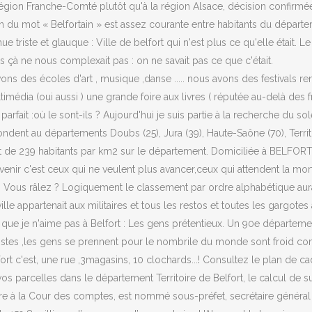
 région Franche-Comté plutôt qu'à la région Alsace, décision confirmée
isation du mot « Belfortain » est assez courante entre habitants du dépa
riste et glauque : Ville de belfort qui n'est plus ce qu'elle était. L
is çà ne nous complexait pas : on ne savait pas ce que c'était.
s des écoles d'art , musique ,danse ..... nous avons des festivals r
timédia (oui aussi ) une grande foire aux livres ( réputée au-delà des 
arfait :où le sont-ils ? Aujourd'hui je suis partie à la recherche du so
nt au départements Doubs (25), Jura (39), Haute-Saône (70), Territo
de 239 habitants par km2 sur le département. Domiciliée à BELFORT (9
nvenir c'est ceux qui ne veulent plus avancer,ceux qui attendent la mor
. Vous râlez ? Logiquement le classement par ordre alphabétique aurait
lle appartenait aux militaires et tous les restos et toutes les gargotes a
ue je n'aime pas à Belfort : Les gens prétentieux. Un 90e département e
stes ,les gens se prennent pour le nombrile du monde sont froid comme
ort c'est, une rue ,3magasins, 10 clochards...! Consultez le plan de c
s parcelles dans le département Territoire de Belfort, le calcul de s
 à la Cour des comptes, est nommé sous-préfet, secrétaire général de l