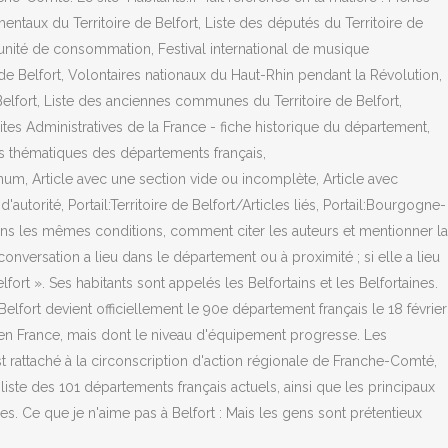
ntaux du Territoire de Belfort, Liste des députés du Territoire de
ar unité de consommation, Festival international de musique
 de Belfort, Volontaires nationaux du Haut-Rhin pendant la Révolution,
Belfort, Liste des anciennes communes du Territoire de Belfort,
imites Administratives de la France - fiche historique du département,
s thématiques des départements français,
m, Article avec une section vide ou incomplète, Article avec
orité, Portail:Territoire de Belfort/Articles liés, Portail:Bourgogne-
ns les mêmes conditions, comment citer les auteurs et mentionner la
onversation a lieu dans le département ou à proximité ; si elle a lieu
ort ». Ses habitants sont appelés les Belfortains et les Belfortaines.
Belfort devient officiellement le 90e département français le 18 février
 en France, mais dont le niveau d'équipement progresse. Les
 rattaché à la circonscription d'action régionale de Franche-Comté,
 liste des 101 départements français actuels, ainsi que les principaux
res. Ce que je n'aime pas à Belfort : Mais les gens sont prétentieux