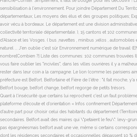
Franche-Comté). Simplement, il faut se bouger pour les découvrir ! 
sensibilisation à l'environnement. Pour joindre Département Du Terr
départementaux; Les moyens des élus et des groupes politiques; Expr
avoir vécu à bordeaux. Le département est une division administrative q
collectivité territoriale départementale. ), 15 cantons et 102 commune
d'Alsace et les Vosges. ( bus ,navettes , minibus ,vélos , automobiles
naturel ... J'en oublie c'est sûr Environnement numérique de travail (
nombre[Combien ?] Liste des communes: 102 communes trouvées Il est 
vous faire oublier les "inciviles", dans les villes ouvrières il y a m
rester dans leur coin a la campagne. Le lion (comme les parisiens ai
préfecture est Belfort. Belfortaine et Fière de l'être : "il fait moche, y'
Belfort bouge, belfort change, belfort regorge de petits trésors.
Quant à l'insécurité que certains lui reprochent c'est un faut problème
plateforme d’écoute et d’orientation « Infos confinement Département 9
d'autre part pour choisir celui des habitants du département (Territo
secondaires. Belfort avait des maires qui \"petaient le feu\": levy-gru
pas épargnéesmais belfort avait une vie, même si certains corresponda
dont les résidences secondaires et occasionnelles dépassent 10 % d