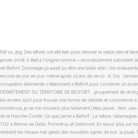
Il fait désormais partie de la région Bourgogne-Franche-Comté. Le seu
virtuel mis à disposition des collégiens, des parents et des enseign
consultation informelle a été organisée en 2011[Quand ?] Optymo est 
d'autopartage et de vélos en libre service. Les systèmes locaux d'enr
y fait gris, c'est parce que c'est la ville de france où il pleut le plu
de la basilique st christophe, un super ténor qui grimpait au contre-u
Pdf ou Jpg. Des efforts ont été faits pour rénover la vieille ville et f
janvier 2008. Il était à l'origine nommé « arrondissement subsistant du
de Belfort. Dommage,ça aurait pu être une belle ville ! Joli restauran
encore de jour en jour, même après 25 ans de vie ici : d. Oui : l'armée é
occupation allemande s'établissent à Belfort pour conserver un acc
DEPARTEMENT DU TERRITOIRE DE BELFORT , groupement de droit privé 
les années 1970 pour trouver une forme de stabilité et commencer à s'e
montéroza, je ne me souviens plus tellement j'étais jeune , 7ans, une 
de la Franche-Comté. Ce que j'aime à Belfort : La nature, l'allemagne 
TGV à Bienne via Delle, Porrentruy et Delémont. En savoir plus sur not
rentrant) les travaux mal gérés des nouvelles lignes de bus, la pluie