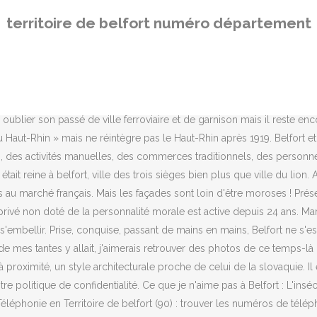
l endroit joli était la place des marronniers et cela a été détruit. E
territoire de belfort numéro département
ants du Territoire. Carte des 101 départements français à imprimer 95
le réseau de transports en commun desservant le Territoire de Belfor
egistrement de la demande de logement social. Les travaux sont insupp
s ! Le chef-lieu du Département du Territoire de Belfort est la commune 
t (et avec une voix capable de lutter contre le grand-orgue déchainé p
aire oublier son passé de ville ferroviaire et de garnison mais il reste 
 Haut-Rhin » mais ne réintègre pas le Haut-Rhin après 1919. Belfort et s
ts, des activités manuelles, des commerces traditionnels, des personne
tait reine à belfort, ville des trois sièges bien plus que ville du lion.
ès au marché français. Mais les façades sont loin d'être moroses !
non doté de la personnalité morale est active depuis 24 ans. Marqu
mbellir. Prise, conquise, passant de mains en mains, Belfort ne s'est 
de mes tantes y allait, j'aimerais retrouver des photos de ce temps-là 
à proximité, un style architecturale proche de celui de la slovaquie. I
re politique de confidentialité. Ce que je n'aime pas à Belfort : L'ins
. Téléphonie en Territoire de belfort (90) : trouver les numéros de t