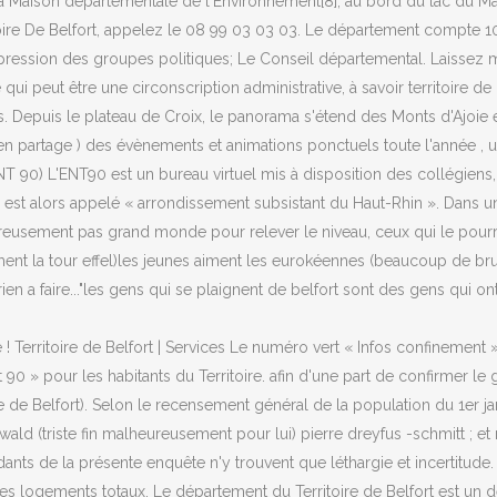
La Maison départementale de l'Environnement[8], au bord du lac du Ma
itoire De Belfort, appelez le 08 99 03 03 03. Le département compte
ession des groupes politiques; Le Conseil départemental. Laissez moi
ui peut être une circonscription administrative, à savoir territoire de
s. Depuis le plateau de Croix, le panorama s'étend des Monts d'Ajoie e
 en partage ) des évènements et animations ponctuels toute l'année , u
ENT 90) L'ENT90 est un bureau virtuel mis à disposition des collégiens,
alors appelé « arrondissement subsistant du Haut-Rhin ». Dans une gr
alheureusement pas grand monde pour relever le niveau, ceux qui le pou
ment la tour effel)les jeunes aiment les eurokéennes (beaucoup de bru
a rien a faire..."les gens qui se plaignent de belfort sont des gens qui on
 ! Territoire de Belfort | Services Le numéro vert « Infos confinement 
0 » pour les habitants du Territoire. afin d'une part de confirmer le g
ire de Belfort). Selon le recensement général de la population du 1er 
nwald (triste fin malheureusement pour lui) pierre dreyfus -schmitt ; e
nts de la présente enquête n'y trouvent que léthargie et incertitude.
es logements totaux. Le département du Territoire de Belfort est un