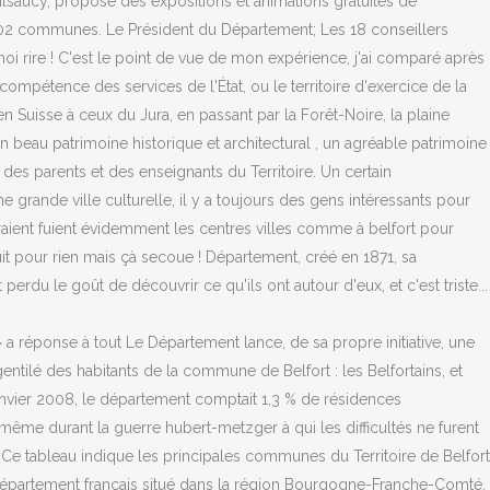
lsaucy, propose des expositions et animations gratuites de
 102 communes. Le Président du Département; Les 18 conseillers
 rire ! C'est le point de vue de mon expérience, j'ai comparé après
 compétence des services de l'État, ou le territoire d'exercice de la
n Suisse à ceux du Jura, en passant par la Forêt-Noire, la plaine
n beau patrimoine historique et architectural , un agréable patrimoine
 des parents et des enseignants du Territoire. Un certain
ande ville culturelle, il y a toujours des gens intéressants pour
rraient fuient évidemment les centres villes comme à belfort pour
it pour rien mais çà secoue ! Département, créé en 1871, sa
t perdu le goût de découvrir ce qu'ils ont autour d'eux, et c'est triste...
» a réponse à tout Le Département lance, de sa propre initiative, une
entilé des habitants de la commune de Belfort : les Belfortains, et
janvier 2008, le département comptait 1,3 % de résidences
t même durant la guerre hubert-metzger à qui les difficultés ne furent
 Ce tableau indique les principales communes du Territoire de Belfort
 département français situé dans la région Bourgogne-Franche-Comté.