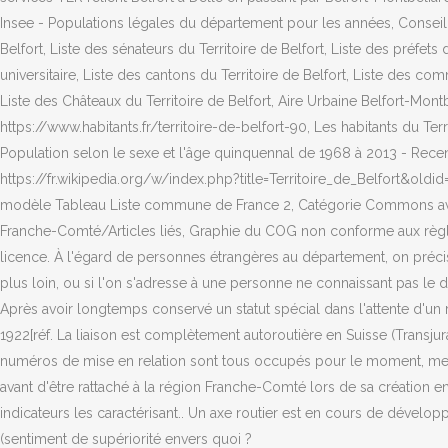
Insee - Populations légales du département pour les années, Conseil d
Belfort, Liste des sénateurs du Territoire de Belfort, Liste des préfe
universitaire, Liste des cantons du Territoire de Belfort, Liste des 
Liste des Châteaux du Territoire de Belfort, Aire Urbaine Belfort-Mont
https://www.habitants.fr/territoire-de-belfort-90, Les habitants du Terr
Population selon le sexe et l'âge quinquennal de 1968 à 2013 - Rec
https://fr.wikipedia.org/w/index.php?title=Territoire_de_Belfort&ol
modèle Tableau Liste commune de France 2, Catégorie Commons avec lien
Franche-Comté/Articles liés, Graphie du COG non conforme aux règle
licence. À l'égard de personnes étrangères au département, on préciser
plus loin, ou si l'on s'adresse à une personne ne connaissant pas le dé
Après avoir longtemps conservé un statut spécial dans l'attente d'un ret
1922[réf. La liaison est complètement autoroutière en Suisse (Transj
numéros de mise en relation sont tous occupés pour le moment, merci 
avant d'être rattaché à la région Franche-Comté lors de sa création en 1
indicateurs les caractérisant.. Un axe routier est en cours de développ
(sentiment de supériorité envers quoi ?