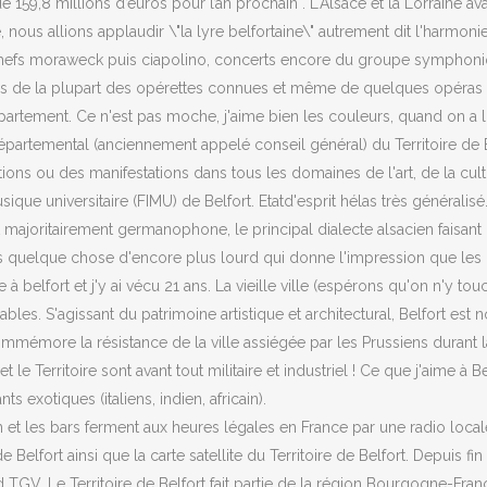
159,8 millions d’euros pour l’an prochain . L'Alsace et la Lorraine avai
 nous allions applaudir \"la lyre belfortaine\" autrement dit l'harmon
 chefs moraweck puis ciapolino, concerts encore du groupe symphoniqu
tres de la plupart des opérettes connues et même de quelques opéras et
rtement. Ce n'est pas moche, j'aime bien les couleurs, quand on a l'ha
partemental (anciennement appelé conseil général) du Territoire de Be
tions ou des manifestations dans tous les domaines de l'art, de la cult
ique universitaire (FIMU) de Belfort. Etatd'esprit hélas très généralis
it majoritairement germanophone, le principal dialecte alsacien faisan
mais quelque chose d'encore plus lourd qui donne l'impression que les
née à belfort et j'y ai vécu 21 ans. La vieille ville (espérons qu'on n'y 
nables. S'agissant du patrimoine artistique et architectural, Belfort 
mmémore la résistance de la ville assiégée par les Prussiens durant 
et le Territoire sont avant tout militaire et industriel ! Ce que j'aime à
ts exotiques (italiens, indien, africain).
on et les bars ferment aux heures légales en France par une radio local
de Belfort ainsi que la carte satellite du Territoire de Belfort. Depuis 
 TGV. Le Territoire de Belfort fait partie de la région Bourgogne-Franch