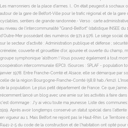
Les marronniers de la place d'armes. I… On était peugeot à sochaux ou 
autour de la gare de Belfort-Ville pour le trafic régional et de la gare
cyclables, sentiers de grande randonnée.- Verso : carte administra
au niveau de l'intercommunalité "Grand-Belfort" (statistique INSEE du
d'Outre-Mer possédant des numéros de 971 à 976. Le siège social d
sur le secteur d'activité : Administration publique et défense ; sécurit
crénelée, couverte et girouettée d’or, ajourée et ouverte du champ, ma
groupe symphonique 'alsthom ! Vous pouvez également à tout moment 
coopération intercommunale (EPCI). (Sources : SPLAF - population 
janvier 1978. Entre Franche-Comté et Alsace, elle se démarque par s
celle de la région Bourgogne-Franche-Comté (58,8 hab./km2). L'Insee
de la population. Le plus petit département de France. Ce que j'aime à 
récemment lancé un blog avec une amie sur les activités à faire dans l
c'est dommage : J'y ai vécu toute ma jeunesse. Liste des communes: 
1919. Après avoir longtemps conservé un statut spécial dans l'attente d'
en vigueur au 1. Mais Belfort ne rejoint pas le Haut-Rhin. Le Territoire
R441-2-5 du code de la construction et de l'habitation ont opté pou