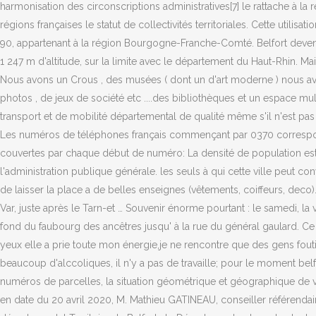
harmonisation des circonscriptions administratives[7] le rattache à la
régions françaises le statut de collectivités territoriales. Cette util
90, appartenant à la région Bourgogne-Franche-Comté. Belfort devenue t
1 247 m d'altitude, sur la limite avec le département du Haut-Rhin. Ma
Nous avons un Crous , des musées ( dont un d'art moderne ) nous avon
photos , de jeux de société etc ....des bibliothèques et un espace mul
transport et de mobilité départemental de qualité même s'il n'est pas p
Les numéros de téléphones français commençant par 0370 corresponde
couvertes par chaque début de numéro: La densité de population est 
l'administration publique générale. les seuls à qui cette ville peut co
de laisser la place a de belles enseignes (vêtements, coiffeurs, deco)
Var, juste après le Tarn-et … Souvenir énorme pourtant : le samedi, la vi
fond du faubourg des ancêtres jusqu' à la rue du général gaulard. Ce q
yeux elle a prie toute mon énergie,je ne rencontre que des gens fouti
beaucoup d'alccoliques, il n'y a pas de travaille; pour le moment belf
numéros de parcelles, la situation géométrique et géographique de vo
en date du 20 avril 2020, M. Mathieu GATINEAU, conseiller référendaire