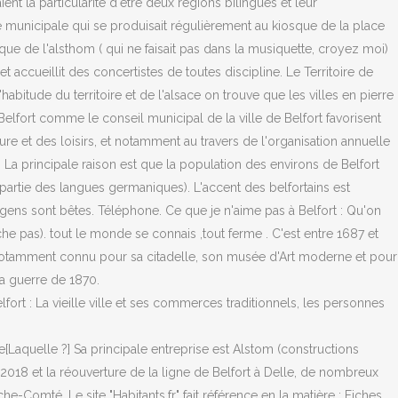
ent la particularité d'être deux régions bilingues et leur
ie municipale qui se produisait régulièrement au kiosque de la place
e de l'alsthom ( qui ne faisait pas dans la musiquette, croyez moi)
 accueillit des concertistes de toutes discipline. Le Territoire de
bitude du territoire et de l'alsace on trouve que les villes en pierre
lfort comme le conseil municipal de la ville de Belfort favorisent
ure et des loisirs, et notamment au travers de l'organisation annuelle
é. La principale raison est que la population des environs de Belfort
t partie des langues germaniques). L'accent des belfortains est
 gens sont bêtes. Téléphone. Ce que je n'aime pas à Belfort : Qu'on
touche pas). tout le monde se connais ,tout ferme . C'est entre 1687 et
est notamment connu pour sa citadelle, son musée d'Art moderne et pour
la guerre de 1870.
 Belfort : La vieille ville et ses commerces traditionnels, les personnes
e[Laquelle ?] Sa principale entreprise est Alstom (constructions
fin 2018 et la réouverture de la ligne de Belfort à Delle, de nombreux
e-Comté. Le site "Habitants.fr" fait référence en la matière : Fiches