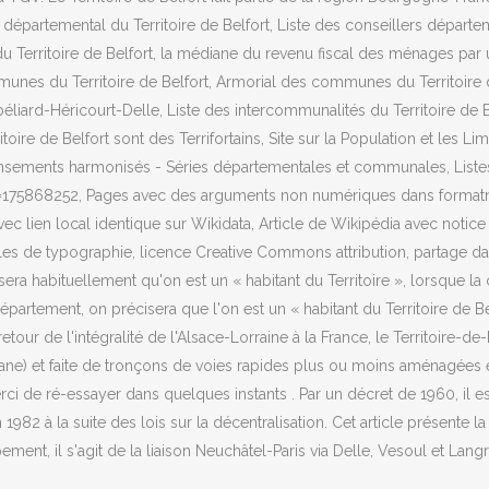
épartemental du Territoire de Belfort, Liste des conseillers départeme
ts du Territoire de Belfort, la médiane du revenu fiscal des ménages p
communes du Territoire de Belfort, Armorial des communes du Territoire
béliard-Héricourt-Delle, Liste des intercommunalités du Territoire de 
itoire de Belfort sont des Terrifortains, Site sur la Population et les L
ensements harmonisés - Séries départementales et communales, Liste
did=175868252, Pages avec des arguments non numériques dans formatnu
 local identique sur Wikidata, Article de Wikipédia avec notice d'aut
s de typographie, licence Creative Commons attribution, partage da
a habituellement qu'on est un « habitant du Territoire », lorsque la c
partement, on précisera que l'on est un « habitant du Territoire de Belf
our de l'intégralité de l'Alsace-Lorraine à la France, le Territoire-de-
urane) et faite de tronçons de voies rapides plus ou moins aménagées
de ré-essayer dans quelques instants . Par un décret de 1960, il est
982 à la suite des lois sur la décentralisation. Cet article présente la
ement, il s'agit de la liaison Neuchâtel-Paris via Delle, Vesoul et Lang