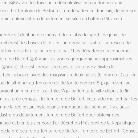
 en 1982 avec les lois sur la décentralisation qui donnent aux
rtement. Le Territoire de Belfort est un département français, de numéro
e point culminant du département se situe au ballon d'Alsace à
enommés ( dont un de cinéma ) des clubs de sport , de jeux , de
frontières) des bases de loisirs , un domaine skiable , un réseau de
leil loin de la fc et je ne regrette pas ! Les départements concernés.
ire de Belfort (90) Voici les zones géographiques approximatives
0000), elle est spécialisée dans le secteur d'activité de
t. Les faubourg avec des magasins a deux balles (bijoux etc...) au lieu
 dû attribuer au Territoire de Belfort le numéro 83, qui revient au
vaient un menu \"bifteak-frites\"qui parfumait la ville depuis le fin
st créé en 1922 : le Territoire de Belfort. cette ville me sort par les
 la région ,autins,faiguants, moqueurs,pas sérieux , il y a aussi
adastre du département Territoire de Belfort pour obtenir des
urface et bien plus encore. Par décret du Président de la République
a préfecture du Territoire de Belfort. Territoire de Belfort | Conseil