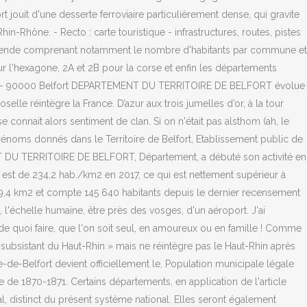
 jouit d'une desserte ferroviaire particulièrement dense, qui gravite
hin-Rhône. - Recto : carte touristique - infrastructures, routes, pistes
c légende comprenant notamment le nombre d'habitants par commune et
our l'hexagone, 2A et 2B pour la corse et enfin les départements
ncaise - 90000 Belfort DEPARTEMENT DU TERRITOIRE DE BELFORT évolue
elle réintègre la France. D’azur aux trois jumelles d’or, à la tour
 connait alors sentiment de clan. Si on n'était pas alsthom (ah, le
noms donnés dans le Territoire de Belfort, Etablissement public de
NT DU TERRITOIRE DE BELFORT, Département, a débuté son activité en
est de 234,2 hab./km2 en 2017, ce qui est nettement supérieur à
09,4 km2 et compte 145 640 habitants depuis le dernier recensement
s, l'échelle humaine, être près des vosges, d'un aéroport. J'ai
a de quoi faire, que l'on soit seul, en amoureux ou en famille ! Comme
ubsistant du Haut-Rhin » mais ne réintègre pas le Haut-Rhin après
re-de-Belfort devient officiellement le, Population municipale légale
erre de 1870-1871. Certains départements, en application de l'article
, distinct du présent système national. Elles seront également