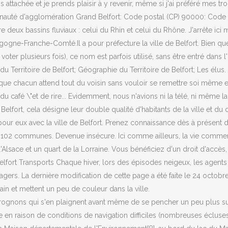
uis attachée et je prends plaisir à y revenir, même si j'ai préféré mes 
té d'agglomération Grand Belfort: Code postal (CP) 90000: Code Ins
e deux bassins fluviaux : celui du Rhin et celui du Rhône. J'arrête ici
ne-Franche-Comté.Il a pour préfecture la ville de Belfort. Bien que cet
voter plusieurs fois), ce nom est parfois utilisé, sans être entré dans
 du Territoire de Belfort; Géographie du Territoire de Belfort; Les élus.
que chacun attend tout du voisin sans vouloir se remettre soi même en
 café \"et de rire... Evidemment, nous n'avions ni la télé, ni même la r
 Belfort, cela désigne leur double qualité d'habitants de la ville et d
on pour eux avec la ville de Belfort. Prenez connaissance dès à présen
 102 communes. Devenue insécure. Ici comme ailleurs, la vie commer
 l'Alsace et un quart de la Lorraine. Vous bénéficiez d'un droit d'acc
de Belfort Transports Chaque hiver, lors des épisodes neigeux, les agen
agers. La dernière modification de cette page a été faite le 24 octobre
in et mettent un peu de couleur dans la ville.
rognons qui s'en plaignent avant même de se pencher un peu plus sur ses
e en raison de conditions de navigation difficiles (nombreuses écluse