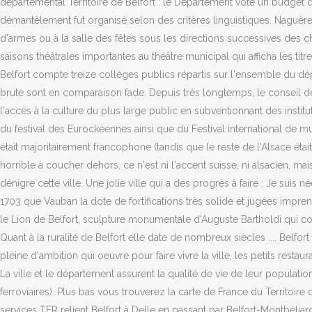
départemental Territoire de Belfort : le Département vote un budget de 
démantèlement fut organisé selon des critères linguistiques. Naguère,
d'armes ou à la salle des fêtes sous les directions successives des
saisons théâtrales importantes au théâtre municipal qui afficha les ti
Belfort compte treize collèges publics répartis sur l'ensemble du dépa
brute sont en comparaison fade. Depuis très longtemps, le conseil dé
l'accès à la culture du plus large public en subventionnant des institu
du festival des Eurockéennes ainsi que du Festival international de mus
était majoritairement francophone (tandis que le reste de l'Alsace éta
horrible à coucher dehors, ce n'est ni l'accent suisse, ni alsacien, 
dénigre cette ville. Une jolie ville qui a des progrès à faire : Je suis 
1703 que Vauban la dote de fortifications très solide et jugées impre
le Lion de Belfort, sculpture monumentale d'Auguste Bartholdi qui co
Quant à la ruralité de Belfort elle date de nombreux siècles .... Belfort 
pleine d'ambition qui oeuvre pour faire vivre la ville, les petits restauran
La ville et le département assurent la qualité de vie de leur populati
ferroviaires). Plus bas vous trouverez la carte de France du Territoire 
services TER relient Belfort à Delle en passant par Belfort-Montbéliard