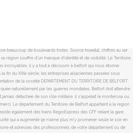
nvironnement numérique de travail (ENT 90) L'ENT90 est un bureau
 départements métropolitains et 5 départements d'outre-mer. Une
t, articulant dans une même offre des lignes d'autobus, des services
ortables. La zone piétonne et la quartier de la gare sont sales. S'il
de Belfort. Faisant partie de la non moins excellente maitrise chorale
ar maurice gasser dans le tu es petrus de f. Liszt ). Télécharger en
encore beaucoup de boulevards tristes. Source Insee[4], chiffres au 1er
a région souffre d'un manque d'identité et de visibilité. Le Territoire
s incroyables, il y a tout à découvrir à belfort qui nous étonne
 A la fin du XIXe siècle, les entreprises alsaciennes passées sous
 Présentation de la société DEPARTEMENT DU TERRITOIRE DE BELFORT
ée naturellement par les guerres mondiales, Belfort doit attendre
jamais détachée de son rôle militaire. il s'appelait le monterosa ou
merci. Le département du Territoire de Belfort appartient à la region
l existe également des trains RegioExpress des CFF reliant la gare
écurité qui a augmenté (je n'aime plus m'y promener seule le soir en
éléphone et adresses des professionnels de votre département ou de