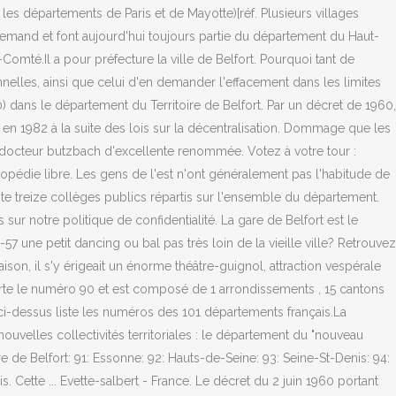
 les départements de Paris et de Mayotte)[réf. Plusieurs villages
lemand et font aujourd'hui toujours partie du département du Haut-
omté.Il a pour préfecture la ville de Belfort. Pourquoi tant de
nelles, ainsi que celui d'en demander l'effacement dans les limites
 dans le département du Territoire de Belfort. Par un décret de 1960,
n en 1982 à la suite des lois sur la décentralisation. Dommage que les
 un docteur butzbach d'excellente renommée. Votez à votre tour :
clopédie libre. Les gens de l'est n'ont généralement pas l'habitude de
pte treize collèges publics répartis sur l'ensemble du département.
ur notre politique de confidentialité. La gare de Belfort est le
 une petit dancing ou bal pas très loin de la vieille ville? Retrouvez
on, il s'y érigeait un énorme théâtre-guignol, attraction vespérale
porte le numéro 90 et est composé de 1 arrondissements , 15 cantons
 ci-dessus liste les numéros des 101 départements français.La
nouvelles collectivités territoriales : le département du "nouveau
de Belfort: 91: Essonne: 92: Hauts-de-Seine: 93: Seine-St-Denis: 94:
 Cette ... Evette-salbert - France. Le décret du 2 juin 1960 portant