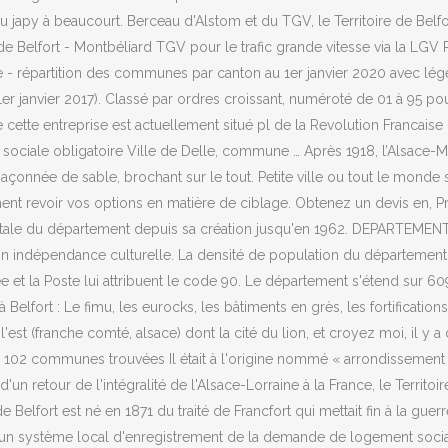
japy à beaucourt. Berceau d'Alstom et du TGV, le Territoire de Belfort
 de Belfort - Montbéliard TGV pour le trafic grande vitesse via la LGV R
tive - répartition des communes par canton au 1er janvier 2020 ave
 1er janvier 2017). Classé par ordres croissant, numéroté de 01 à 95 p
e cette entreprise est actuellement situé pl de la Revolution Fra
é sociale obligatoire Ville de Delle, commune … Après 1918, l’Alsace-Mos
çonnée de sable, brochant sur le tout. Petite ville ou tout le monde se
revoir vos options en matière de ciblage. Obtenez un devis en, Pré
totale du département depuis sa création jusqu'en 1962. DEPARTEME
on indépendance culturelle. La densité de population du département 
 et la Poste lui attribuent le code 90. Le département s'étend sur 6
Belfort : Le fimu, les eurocks, les bâtiments en grès, les fortification
'est (franche comté, alsace) dont la cité du lion, et croyez moi, il y 
102 communes trouvées Il était à l'origine nommé « arrondissement s
un retour de l'intégralité de l'Alsace-Lorraine à la France, le Territoi
 de Belfort est né en 1871 du traité de Francfort qui mettait fin à la gu
r un système local d'enregistrement de la demande de logement social