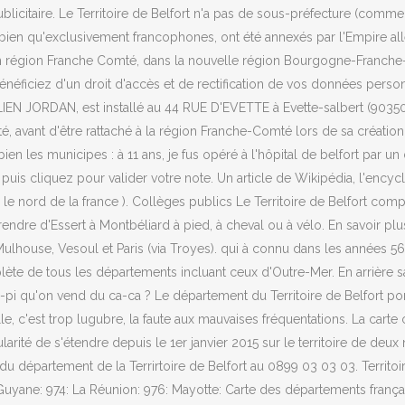
ublicitaire. Le Territoire de Belfort n'a pas de sous-préfecture (comme
 bien qu'exclusivement francophones, ont été annexés par l'Empire al
 en région Franche Comté, dans la nouvelle région Bourgogne-Franche-C
néficiez d'un droit d'accès et de rectification de vos données person
LIEN JORDAN, est installé au 44 RUE D'EVETTE à Evette-salbert (90350)
té, avant d'être rattaché à la région Franche-Comté lors de sa créatio
 bien les municipes : à 11 ans, je fus opéré à l'hôpital de belfort par
t puis cliquez pour valider votre note. Un article de Wikipédia, l'ency
le nord de la france ). Collèges publics Le Territoire de Belfort com
re d'Essert à Montbéliard à pied, à cheval ou à vélo. En savoir plus s
ouse, Vesoul et Paris (via Troyes). qui à connu dans les années 56-57
te de tous les départements incluant ceux d'Outre-Mer. En arrière sais
-pi-pi qu'on vend du ca-ca ? Le département du Territoire de Belfort 
e, c'est trop lugubre, la faute aux mauvaises fréquentations. La carte
rité de s'étendre depuis le 1er janvier 2015 sur le territoire de deux 
épartement de la Terrirtoire de Belfort au 0899 03 03 03. Territoire 
uyane: 974: La Réunion: 976: Mayotte: Carte des départements français.