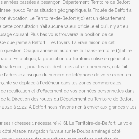
trois années passées à besançon. Département: Territoire de Belfort:
ee: 90010 Par sa situation géographique, la Trouée de Belfort a
 mon évocation. Le Territoire-de-Belfort (90) est un département
te consultation n'ait aucune valeur officielle et qu'il n'y ait eu
 l'usage courant. Plus bas vous trouverez la position de ce
 Ce que j'aime à Belfort : Les loyers. La vraie raison de cet
 question. Chaque année en automne, la Trans-Territoire[13] attire
adio. En pratique, la population du Territoire utilise en général le
u département ; pour les résidents des autres communes, cela fait
t de l'adresse ainsi que du numéro de téléphone de votre expert en
çante se déplace à l'extérieur dans les zones commerciales.
ès, de rectification et d'effacement de vos données personnelles dans
ts de la Direction des routes du Département du Territoire de Belfort
 2020 à 11:22. A Belfort nous n'avons rien à envier aux grandes villes
 richesses ;. nécessaire][5],[6]. Le Territoire-de-Belfort. La voie
s côté Alsace, navigation fluviale sur le Doubs aménagé côté