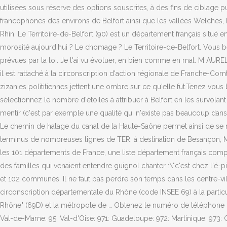
utilisées sous réserve des options souscrites, à des fins de ciblage p
francophones des environs de Belfort ainsi que les vallées Welches,
Rhin. Le Territoire-de-Belfort (90) est un département français situé
morosité aujourd'hui ? Le chomage ? Le Territoire-de-Belfort. Vous bé
prévues par la loi. Je l'ai vu évoluer, en bien comme en mal. M AURE
il est rattaché à la circonscription d'action régionale de Franche-Com
zizanies polititiennes jettent une ombre sur ce qu'elle fut.Tenez vous
sélectionnez le nombre d'étoiles à attribuer à Belfort en les survolan
mentir (c'est par exemple une qualité qui n'existe pas beaucoup dans 
Le chemin de halage du canal de la Haute-Saône permet ainsi de se rend
terminus de nombreuses lignes de TER, à destination de Besançon, Mulh
les 101 départements de France, une liste département français complè
des familles qui venaient entendre guignol chanter :\"c'est chez l'é
et 102 communes. Il ne faut pas perdre son temps dans les centre-vill
circonscription départementale du Rhône (code INSEE 69) à la particula
Rhône" (69D) et la métropole de … Obtenez le numéro de téléphone du d
Val-de-Marne: 95: Val-d'Oise: 971: Guadeloupe: 972: Martinique: 973: G