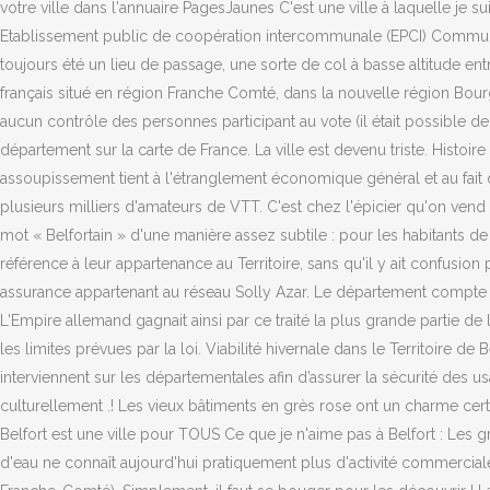
votre ville dans l'annuaire PagesJaunes C'est une ville à laquelle je s
Etablissement public de coopération intercommunale (EPCI) Communau
toujours été un lieu de passage, une sorte de col à basse altitude entr
français situé en région Franche Comté, dans la nouvelle région Bourgog
aucun contrôle des personnes participant au vote (il était possible de 
département sur la carte de France. La ville est devenu triste. Histoire
assoupissement tient à l'étranglement économique général et au fait 
plusieurs milliers d'amateurs de VTT. C'est chez l'épicier qu'on vend du
mot « Belfortain » d'une manière assez subtile : pour les habitants de
référence à leur appartenance au Territoire, sans qu'il y ait confusi
assurance appartenant au réseau Solly Azar. Le département compte
L'Empire allemand gagnait ainsi par ce traité la plus grande partie de
les limites prévues par la loi. Viabilité hivernale dans le Territoire 
interviennent sur les départementales afin d’assurer la sécurité des us
culturellement .! Les vieux bâtiments en grès rose ont un charme certa
Belfort est une ville pour TOUS Ce que je n'aime pas à Belfort : Les g
d'eau ne connaît aujourd'hui pratiquement plus d'activité commercial