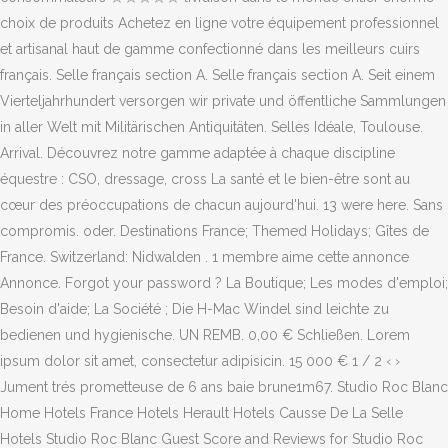
choix de produits Achetez en ligne votre équipement professionnel
et artisanal haut de gamme confectionné dans les meilleurs cuirs
français. Selle français section A. Selle français section A. Seit einem
Vierteljahrhundert versorgen wir private und öffentliche Sammlungen
in aller Welt mit Militärischen Antiquitäten. Selles Idéale, Toulouse.
Arrival. Découvrez notre gamme adaptée à chaque discipline
équestre : CSO, dressage, cross La santé et le bien-être sont au
cœur des préoccupations de chacun aujourd'hui. 13 were here. Sans
compromis. oder. Destinations France; Themed Holidays; Gîtes de
France. Switzerland: Nidwalden . 1 membre aime cette annonce
Annonce. Forgot your password ? La Boutique; Les modes d'emploi;
Besoin d'aide; La Société ; Die H-Mac Windel sind leichte zu
bedienen und hygienische. UN REMB. 0,00 € Schließen. Lorem
ipsum dolor sit amet, consectetur adipisicin. 15 000 € 1 / 2 ‹ ›
Jument trés prometteuse de 6 ans baie brune1m67. Studio Roc Blanc
Home Hotels France Hotels Herault Hotels Causse De La Selle
Hotels Studio Roc Blanc Guest Score and Reviews for Studio Roc