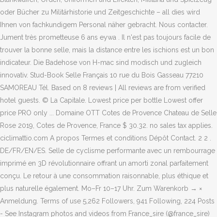
oder Bücher zu Militärhistorie und Zeitgeschichte – all dies wird
Ihnen von fachkundigem Personal näher gebracht. Nous contacter.
Jument très prometteuse 6 ans eywa . Il n'est pas toujours facile de
trouver la bonne selle, mais la distance entre les ischions est un bon
indicateur. Die Badehose von H-mac sind modisch und zugleich
innovativ. Stud-Book Selle Français 10 rue du Bois Gasseau 77210
SAMOREAU Tél. Based on 8 reviews | All reviews are from verified
hotel guests. © La Capitale. Lowest price per bottle Lowest offer
price PRO only ... Domaine OTT Cotes de Provence Chateau de Selle
Rose 2019, Cotes de Provence, France $ 30.32. no sales tax applies.
ciclimattio.com A propos Termes et conditions Dépôt Contact. 2 2 .
DE/FR/EN/ES. Selle de cyclisme performante avec un rembourrage
imprimé en 3D révolutionnaire offrant un amorti zonal parfaitement
conçu. Le retour à une consommation raisonnable, plus éthique et
plus naturelle également. Mo–Fr 10–17 Uhr. Zum Warenkorb → ×
Anmeldung. Terms of use 5,262 Followers, 941 Following, 224 Posts
- See Instagram photos and videos from France_sire (@france_sire)