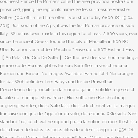
southeast France.The Romans called the area provincia nostra ("our
province"), giving the region its name. Selles sur mesure Forestier
Sellier. 30% off limited time offer if you shop today 0800 181 19 04.
2019. Just south of the Alps, it was the first Roman province outside
Italy.. Wine has been made in this region for at least 2,600 years, ever
since the ancient Greeks founded the city of Marseille in 600 BC.
Über Facebook anmelden. Priceline™ Save up to 60% Fast and Easy
【 Au Relais Du Gué De Selle 】 Get the best deals without needing a
promo code! Bei uns gibt es leckere Kartoffeln in verschiedenen
Formen und Farben. No Images Available. Hamac führt Neuerungen
für das Wohlbefinden Ihrer Babys und für die Umwelt ein.
L'excellence des produits de la marque garantit solidité, légèreté et
facilité de montage. Show Prices. Hier sollte eine Beschreibung
angezeigt werden, diese Seite lässt dies jedoch nicht zu. La marque
française iconique de l'âge d'or du vélo, de retour au XXIe sicle. Sans
standard fixe, ce cheval ne répond plus à la notion de race. Il est issu
de la fusion de toutes les races dites de « demi-sang » en 1958. Ob
Blankwaffen, Orden, Uniformen und Effekten, Militaria und Spielzeug