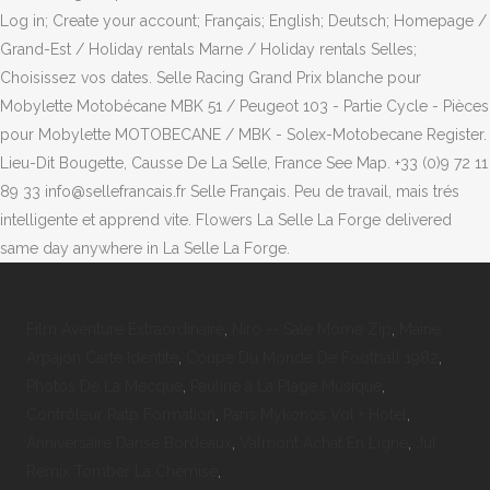
Log in; Create your account; Français; English; Deutsch; Homepage /
Grand-Est / Holiday rentals Marne / Holiday rentals Selles;
Choisissez vos dates. Selle Racing Grand Prix blanche pour
Mobylette Motobécane MBK 51 / Peugeot 103 - Partie Cycle - Pièces
pour Mobylette MOTOBECANE / MBK - Solex-Motobecane Register.
Lieu-Dit Bougette, Causse De La Selle, France See Map. +33 (0)9 72 11
89 33 info@sellefrancais.fr Selle Français. Peu de travail, mais trés
intelligente et apprend vite. Flowers La Selle La Forge delivered
same day anywhere in La Selle La Forge.
Film Aventure Extraordinaire
,
Niro -- Sale Môme Zip
,
Mairie
Arpajon Carte Identité
,
Coupe Du Monde De Football 1982
,
Photos De La Mecque
,
Pauline à La Plage Musique
,
Contrôleur Ratp Formation
,
Paris Mykonos Vol + Hotel
,
Anniversaire Danse Bordeaux
,
Valmont Achat En Ligne
,
Jul
Remix Tomber La Chemise
,