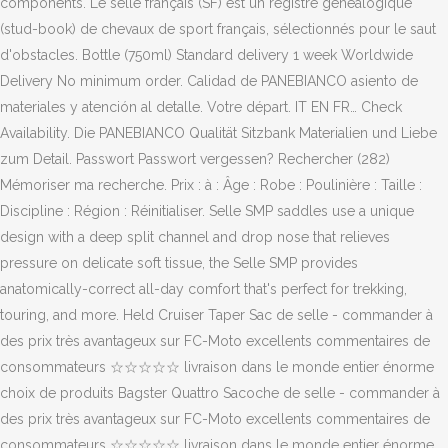
components. Le selle français (SF) est un registre généalogique
(stud-book) de chevaux de sport français, sélectionnés pour le saut
d'obstacles. Bottle (750ml) Standard delivery 1 week Worldwide
Delivery No minimum order. Calidad de PANEBIANCO asiento de
materiales y atención al detalle. Votre départ. IT EN FR… Check
Availability. Die PANEBIANCO Qualität Sitzbank Materialien und Liebe
zum Detail. Passwort Passwort vergessen? Rechercher (282)
Mémoriser ma recherche. Prix : à : Âge : Robe : Poulinière : Taille :
Discipline : Région : Réinitialiser. Selle SMP saddles use a unique
design with a deep split channel and drop nose that relieves
pressure on delicate soft tissue, the Selle SMP provides
anatomically-correct all-day comfort that's perfect for trekking,
touring, and more. Held Cruiser Taper Sac de selle - commander à
des prix très avantageux sur FC-Moto excellents commentaires de
consommateurs ☆☆☆☆☆ livraison dans le monde entier énorme
choix de produits Bagster Quattro Sacoche de selle - commander à
des prix très avantageux sur FC-Moto excellents commentaires de
consommateurs ☆☆☆☆☆ livraison dans le monde entier énorme