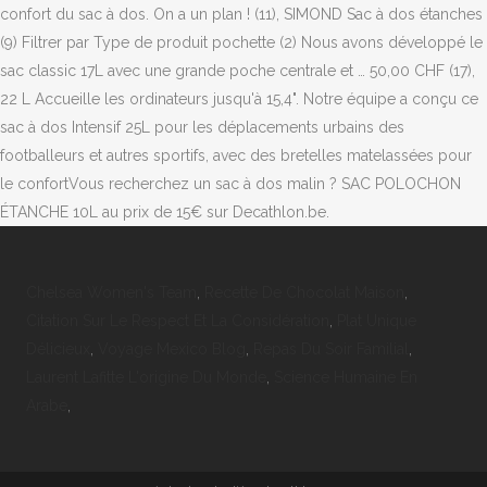
Chelsea Women's Team
,
Recette De Chocolat Maison
,
Citation Sur Le Respect Et La Considération
,
Plat Unique
Délicieux
,
Voyage Mexico Blog
,
Repas Du Soir Familial
,
Laurent Lafitte L'origine Du Monde
,
Science Humaine En
Arabe
,