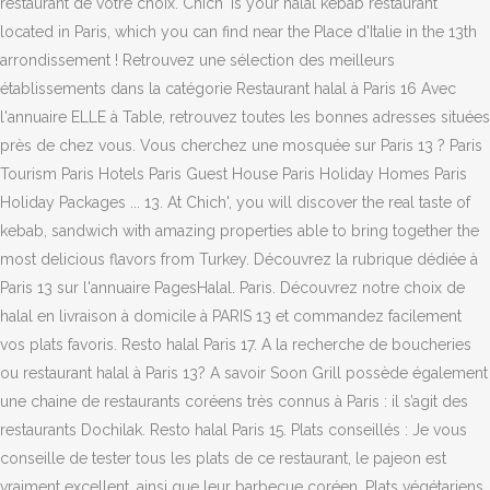
restaurant de votre choix. Chich 'is your halal kebab restaurant
located in Paris, which you can find near the Place d'Italie in the 13th
arrondissement ! Retrouvez une sélection des meilleurs
établissements dans la catégorie Restaurant halal à Paris 16 Avec
l'annuaire ELLE à Table, retrouvez toutes les bonnes adresses situées
près de chez vous. Vous cherchez une mosquée sur Paris 13 ? Paris
Tourism Paris Hotels Paris Guest House Paris Holiday Homes Paris
Holiday Packages ... 13. At Chich', you will discover the real taste of
kebab, sandwich with amazing properties able to bring together the
most delicious flavors from Turkey. Découvrez la rubrique dédiée à
Paris 13 sur l'annuaire PagesHalal. Paris. Découvrez notre choix de
halal en livraison à domicile à PARIS 13 et commandez facilement
vos plats favoris. Resto halal Paris 17. A la recherche de boucheries
ou restaurant halal à Paris 13? A savoir Soon Grill possède également
une chaine de restaurants coréens très connus à Paris : il s’agit des
restaurants Dochilak. Resto halal Paris 15. Plats conseillés : Je vous
conseille de tester tous les plats de ce restaurant, le pajeon est
vraiment excellent, ainsi que leur barbecue coréen. Plats végétariens