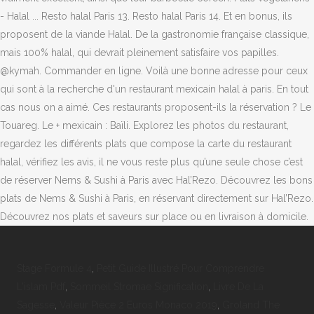
- Halal ... Resto halal Paris 13. Resto halal Paris 14. Et en bonus, ils
proposent de la viande Halal. De la gastronomie française classique,
mais 100% halal, qui devrait pleinement satisfaire vos papilles.
@kymah. Commander en ligne. Voilà une bonne adresse pour ceux
qui sont à la recherche d'un restaurant mexicain halal à paris. En tout
cas nous on a aimé. Ces restaurants proposent-ils la réservation ? Le
Touareg. Le + mexicain : Baïli. Explorez les photos du restaurant,
regardez les différents plats que compose la carte du restaurant
halal, vérifiez les avis, il ne vous reste plus qu’une seule chose c’est
de réserver Nems & Sushi à Paris avec Hal’Rezo. Découvrez les bons
plats de Nems & Sushi à Paris, en réservant directement sur Hal’Rezo.
Découvrez nos plats et saveurs sur place ou en livraison à domicile.
Stage Formule 4
,
Petit Guide Illustré Pour Comprendre
L'islam Pdf
,
Sommeil Stromae Signification
,
Livre De La
Sagesse
,
Valeur Pièce 2 Euros Monaco 2019
,
Groland The