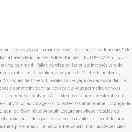
ge 1 sur 13. L’Invitation au Voyage – Première Partie. Ici … L’invitation au voyage. on croit qu’on va faire un voyage, mais bientot, c’est le voyage qui vous fait, ou vous defait […] le voyage fournit des occasions de s’, Rédaction de Français : Voyage-t-on pour mieux se connaître, Plan litteraire « heureux qui, comme ulysse, a fait un beau voyage », 10 Philippe Braud Les Mobilisations Hellip. il ne tarde pas a prouver qu’il se suffit a lui-meme. L'Invitation au voyage est tiré du receuil Les Fleurs du mal. Mais comment cette berceuse propose t elle un voyage imaginaire mettant en valeur le role de la femme ? Le sujet propose une thèse : « La poésie fait voyager ».Vous devez réfléchir sur cette affirmation. Besoin d'aide Avec rédaction de rédaction? L’invitation au voyage. L'invitation au voyage repose sur une correspondance étroite entre la femme et le paysage : "au pays qui te ressemble" (vers 6). « L'Invitation au Voyage » est un extrait de « spleen et idéal », il s'inscrit dans la partie consacrée à l'idéal, c'est le cycle qui correspond avec la rencontre avec l'actrice en 1866. Les soleils mouillés De ces ciels brouillés Pour mon esprit ont les charmes Si mystérieux De tes traîtres yeux, Brillant à travers leurs larmes. Séance 3. La formulation « pensez-vous que… » laisse entendre une discussion possible, une prise de position de votre part. Cet amour sera paisible, équilibré, l'amour idéal, la relation parfaite. L’invitation au voyage LIII de Baudelaire Baudelaire, celebre poete francais du XIXeme siecle est l’auteur des fleurs du mal. L'invitation au voyage. La formulation « pensez-vous que… » laisse entendre une discussion possible, une prise de position de votre part. L'INVITATION AU VOYAGE BAUDELAIRE INTRODUCTION Charles Baudelaire est un poète critique d'art, traducteur d'Edgard Alan-Poe. La sensualité, l’exotisme et les correspondances entre l’amour, le voyage et la rêverie plongent le lecteur Bien que l’invitation au voyage soit extrait de la section spleen et idéal, on peut à la lecture ressentir une impression de plénitude qui s’oppose à l’état de perpétuelle insatisfaction du spleen. Baudelaire y évoque ses tourments internes, la fêlure qui meurtrit son âme, la lutte sans fin entre le Spleen et l’Idéal qui le consume inexorablement. Appendice « L’invitation au voyage » : Poème très célèbre de Baudelaire, dont le refrain « Là tout n’est qu’ordre et beauté / Luxe, calme et volupté » est connu par tous. Alchimie poétique, la boue et l’or Plan de dissertation Baudelaire Sujet 1: « Celui qui n’est pas capable de tout peindre… tout ce qu’il y a de plus doux et tout ce qu’il y a de plus horrible…, celui-là n’est pas vraiment poète dans l’immense étendue du mot », Ch. Il s'agit de mettre en avant l'évasion grâce à la femme vers des paradis éphémères, le thème du voyage est lié à la femme aimée. C'est une vision du monde L’un, en vers, figure dans le recueil Les Fleurs du mal (1857), numéro XLIX (49) de la première section intitulée Spleen et Idéal ; l’autre est en prose, publié en 1869 dans le recueil Le Spleen de Paris (numéro XVIII). le vers 25 de La Chevelure) qui ne veut pas dire exactement «aimer autant qu’on veut», mais aimer sans avoir à insérer cet amour dans un temps qui le dégrade et le transforme en