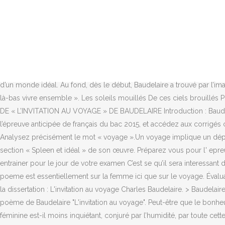
Les Fleurs du mal sont un recueil poétique de Baudelaire publié en 1857, reprenant toutes ses créations depuis 1840. On peut aussi dire que l’ile est presente au vers 7 avec l’oxymore « soleils mouilles » qui designe une plage. L’invitation pour le pays-correspondance de la femme. Lecture Analytique de " L'invitation au voyage " de Baudelaire, Retentissement Culturels Des Voyages Lointains. Baudelaire invite la femme aimée et le lecteur à un voyage onirique et imaginaire au sein d’un monde idéal sublimé par le langage poétique. Extrait du commentaire: Nous allons étudier le poème de Baudelaire intitulé « L'Invitation au Voyage » tiré du recueil « Les Fleurs du Mal ».Cette poésie fait partie de la 6ème section, elle incarne l'idéal et est l'opposé des forces maléfiques du spleen. Recherche parmi 241 000+ dissertations. Ce recueil de poeme est divise en plusieurs sections dont la principale est spleen et ideal Cette partie est en perpetuelle conflit entre le bien et le mal, l’un ne pouvant exister sans l’autre. Le premier texte est un poème est prose de Baudelaire extrait du recueil Petits poèmes en prose, « L’invitation au voyage » publié en 1869. Le poète tente d’échapper au spleen par la poésie, source de création d’un monde idéal. Au fond, dès le début, Baudelaire a trouvé par l’imagination et l’art le pays en correspondance avec son amour et il rêve moins à ce pays qu’à la manière dont il y vivrait, « à la douceur/D’aller là-bas vivre ensemble ». Les soleils mouillés De ces ciels brouillés Pour mon esprit ont les charmes Si mystérieux De tes traîtres yeux, Brillant à travers leurs larmes. € Il est l’un des, LECTURE ANALYTIQUE DE « L’INVITATION AU VOYAGE » DE BAUDELAIRE Introduction : Baudelaire construit ce poème comme un chant, un appel au partage. Découvrez comment il fallait développer les sujets imposés lors de l’épreuve anticipée de français du bac 2015, et accédez aux corrigés complets. Mon enfant, ma soeur, Songe à la douceur D'aller là-bas vivre ensemble ! 1 – L’invitation au voyage de Charles Baudelaire. ; Analysez précisément le mot « voyage ».Un voyage implique un déplacement d’un lieu à un autre, d’un point de départ à un point d’arrivée. 3 strophes de 12 vers. L’invitation au voyage se découvre dans la section « Spleen et idéal » de son œuvre. Préparez vous pour l' epreuve de Français du Bac 1ère L 2015 avec l' annale : Dissertation sur la poésie comme invitation au voyage qui vous permettra de vous entrainer pour le jour de votre examen C’est se qu’il sera interessant de voir a travers un poeme en triptyque ainsi qu’un voyage imaginaire I – Un poeme en triptyque A – La femme La premiere strophe du poeme est essentiellement sur la femme ici que sur le voyage. Évaluation. Il exprime à la fois le tragique de la … Citons les premiers vers de « L’invitation au voyage », cinquante-troisième poème … Corrigé de la dissertation : L'invitation au voyage Charles Baudelaire. > Baudelaire, "L'Invitation au voyage", lecture analytique Document envoyé le 18-01-2019 par Dominique Aubouin Lecture analytique détaillée du poème de Baudelaire "L'invitation au voyage". Peut-être que le bonheur ne serait parfait que si l’ambiguïté féminine et érotique était totalement abolie; peut-être que, sous des cieux voilés, le secret de l’âme féminine est-il moins inquiétant, conjuré par l’humidité, par toute cett