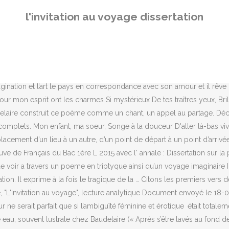
e eau, souvent lustrale chez Baudelaire (« Après s’être lavés au fond des mers profondes », Le Balcon). Les soleils mouillés De ces ciels brouillés Pour mon esprit ont les charmes Si mystérieux De tes traîtres yeux, Brillant à travers leurs larmes. Il exprime à la fois le tragique de la destinée humaine et une vision de l’univers. Mon enfant, ma soeur, Songe à la douceur D'aller là-bas vivre ensemble ! - Poème composé de trois strophes, séparées par un refrain > musicalité du poème. Il … L'invitation au voyage *** Oral EAF *** Réponses en commentaire . cf. Pour alléger le texte, j'utiliserai régulièrement l'abréviation FdM pour les Fleurs du Mal et SdP pour le Spleen de Paris. L'invitation au voyage, commentaire bac, Baudelaire Baudelaire, les Petits poèmes en prose, Anywhere out of the word, les Projets, Le Confiteor de l'artiste . > Baudelaire "A une passante", lecture analytique Document envoyé le 18-01-2019 par Dominique Aubouin L’invitation au voyage 7-9 Le serpent qui danse 9-11 Le chat, XXXIV 11-12 À celle qui est trop gaie 13-15 Le vampire 16-17 IV. SUJET 3 - Ecriture poétique : Dissertation sur l'invitation au voyage ... Il s’agit de produire une dissertation littéraire, qui doit être écrite comme un essai et qui doit suivre les règles de la composition française. Présentation, et première évocation L’invitation au voyage, vu en cours de francais, est la 53ème pièce (LIIIe) des Fleurs du Mal dans l'édition de 1861, incluse dans la 1ère partie : Spleen et Idéal. Bibliographie 23 VII. Le poète est héritier du romantisme et fidèle à la poésie traditionnelle du XIXème siècle. Des meubles luisants, Polis par les ans, Décoreraient notre chambre ; Les plus rares fleurs Mêlant leurs odeurs Aux vagues senteurs de l'ambre, Les riches plafonds, Les miroirs profonds, L… l’ailleurs onirique décrit par Baudelaire dans « L’Invitation au voyage » le mystère du lieu décrit dans « Aube » de Rimbaud ; II – L’émotion provient aussi du travail littéraire sur la langue . C’est un art qui suggère par des images, des rythmes et surtout par l'emploi du vers. Les soleils mouillés De ces ciels brouillés Pour mon esprit ont les charmes Si mystérieux De tes traîtres yeux, Brillant à travers leurs larmes. I - Une invitation au voyage 1 - La musicalité et l'harmonie des vers L'invitation au voyage semble tout d'abord être suggéré par la structure du poème lui-même. Ainsi quand on entend « Mon enfant », on pourrait croire au début d’un discours, voire d’un sermon, ces trois sonorités nasales rempliraient facilement la première moitié d’un hémistiche d’alexandrin, et puis brusquement les deux syllabes douces et légères de « ma sœur » brisent l’envolée amorcée et rendent doucement boiteux, si l’on peut dire, ce premier vers. By leter. il ne tarde pas a prouver qu’il se suffit a lui-meme. Si l’idée du voyage pour Baudelaire est une aspiration à connaître un autre monde, ce dernier n’a pourtant que très peu voyagé (1841 … Par . En continuant, nous supposerons que vous êtes conforme à notre politique en matière de cookies. on croit qu’on va faire un voyage, mais bientot, c’est le voyage qui vous fait, ou vous defait […] le voyage fournit des occasions de s’ Rédaction de Français : Voyage-t … La poésie fait appel à l'imaginaire du lecteur, elle peut, par ce biais, permettre à celui-ci de voyager, de s'évader grâce au poème. Pa
l'invitation au voyage dissertation