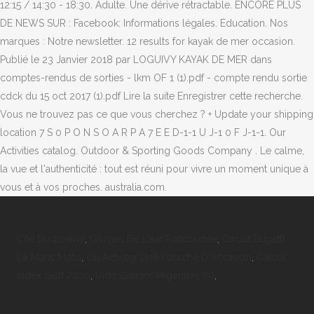
Cité Du 20ème
,
Gorges De L'aar Randonnée
,
Circuit Bugatti
Le Mans Moto
,
Ou Acheter Une Porsche D'occasion
,
Calcul
Index Golf 2020
,
Vide Grenier Migennes 89
,