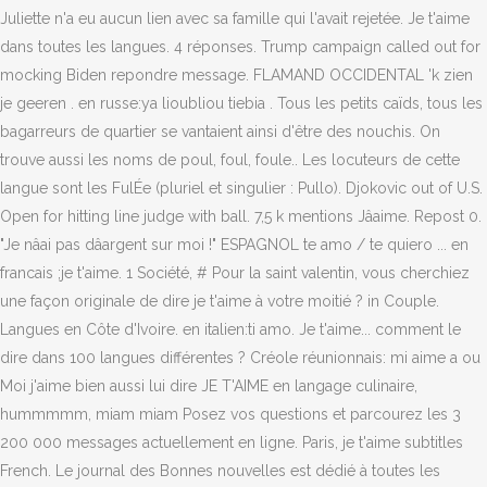
Juliette n'a eu aucun lien avec sa famille qui l'avait rejetée. Je t'aime
dans toutes les langues. 4 réponses. Trump campaign called out for
mocking Biden repondre message. FLAMAND OCCIDENTAL 'k zien
je geeren . en russe:ya lioubliou tiebia . Tous les petits caïds, tous les
bagarreurs de quartier se vantaient ainsi d'être des nouchis. On
trouve aussi les noms de poul, foul, foule.. Les locuteurs de cette
langue sont les FulÉe (pluriel et singulier : Pullo). Djokovic out of U.S.
Open for hitting line judge with ball. 7,5 k mentions Jâaime. Repost 0.
"Je nâai pas dâargent sur moi !" ESPAGNOL te amo / te quiero ... en
francais ;je t'aime. 1 Société, # Pour la saint valentin, vous cherchiez
une façon originale de dire je t'aime à votre moitié ? in Couple.
Langues en Côte d'Ivoire. en italien:ti amo. Je t'aime... comment le
dire dans 100 langues différentes ? Créole réunionnais: mi aime a ou
Moi j'aime bien aussi lui dire JE T'AIME en langage culinaire,
hummmmm, miam miam Posez vos questions et parcourez les 3
200 000 messages actuellement en ligne. Paris, je t'aime subtitles
French. Le journal des Bonnes nouvelles est dédié à toutes les