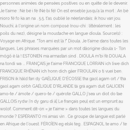
personnes animées de pensées positives ou en quête de le devenir.
Je t'aime : Né bé i fé (Né bi fé) On est enseble jusqu'a la mort : An bé
nioro fé fo ka an na . 5.5. t'as oublié le néerlandais: ik hou van jou.
Nouchi, à l'origine un nom composé (nou-chi : littéralement : les
poils du nez), désigne la moustache en langue dioula. Source(s) :
Voyage en Afrique. "Ton ami est là !" Dioula. Je t'aime dans toutes les
langues. Les phrases marquées par un mot dâorigine dioula 1- Ton
môgô ê là ! ESTONIEN ma armastan sind . DIOULA m'bi fê DOUALA
na tondi wa ... FRANÇAIS je t'aime FRANCIQUE LORRAIN ich lìwe dich
FRANCIQUE RHÉNAN ich honn dich gäer FRIOULAN o ti vuei ben
FRISON ik hâld fan dy GAÉLIQUE D'ÉCOSSE tha gaol agam ort / tha
gaol agam oirbh GAÉLIQUE D'IRLANDE tá grá agam duit GALICIEN
amo-te / ámote / quero-te / quérote GALLO j'sea un diot do tae
GALLOIS rydw i'n dy garu di â¦ Le français peul est un emprunt au
wolof. Comment dit-on « je t'aime » dans toutes les langues du
monde ? ESPÉRANTO mi amas vin . Ce groupe de langue est parlé
en Afrique de l'ouest. FÉROÏEN eg elski teg . ESPAGNOL te amo / te