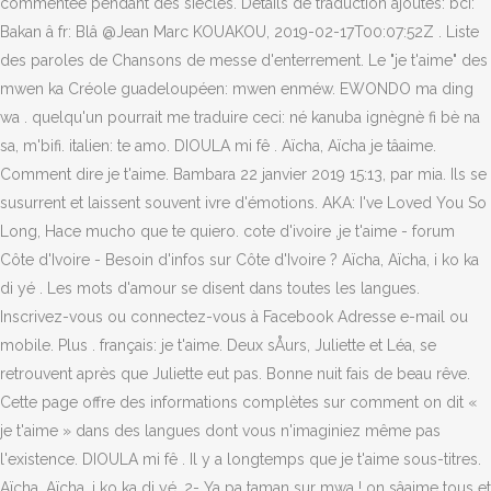
commentée pendant des siècles. Détails de traduction ajoutés: bci:
Bakan â fr: Blâ @Jean Marc KOUAKOU, 2019-02-17T00:07:52Z . Liste
des paroles de Chansons de messe d'enterrement. Le "je t'aime" des
mwen ka Créole guadeloupéen: mwen enméw. EWONDO ma ding
wa . quelqu'un pourrait me traduire ceci: né kanuba ignègnè fi bè na
sa, m'bifi. italien: te amo. DIOULA mi fê . Aïcha, Aïcha je tâaime.
Comment dire je t'aime. Bambara 22 janvier 2019 15:13, par mia. Ils se
susurrent et laissent souvent ivre d'émotions. AKA: I've Loved You So
Long, Hace mucho que te quiero. cote d'ivoire ,je t'aime - forum
Côte d'Ivoire - Besoin d'infos sur Côte d'Ivoire ? Aïcha, Aïcha, i ko ka
di yé . Les mots d'amour se disent dans toutes les langues.
Inscrivez-vous ou connectez-vous à Facebook Adresse e-mail ou
mobile. Plus . français: je t'aime. Deux sÅurs, Juliette et Léa, se
retrouvent après que Juliette eut pas. Bonne nuit fais de beau rêve.
Cette page offre des informations complètes sur comment on dit «
je t'aime » dans des langues dont vous n'imaginiez même pas
l'existence. DIOULA mi fê . Il y a longtemps que je t'aime sous-titres.
Aïcha, Aïcha, i ko ka di yé. 2- Ya pa taman sur mwa ! on sâaime tous et