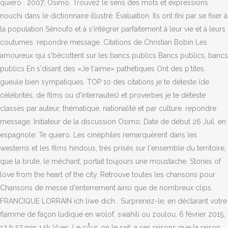
quiero . 2007; Osimo. Trouvez le sens des mots et expressions
nouchi dans le dictionnaire illustré. Évaluation. Ils ont fini par se fixer à
la population Sénoufo et à s'intégrer parfaitement à leur vie et à leurs
coutumes. repondre message. Citations de Christian Bobin Les
amoureux qui s'bécottent sur les bancs publics Bancs publics, bancs
publics En s'disant des «Je t'aime» pathétiques Ont des p'tites
gueule bien sympatiques. TOP 10 des citations je te déteste (de
célébrités, de films ou d'internautes) et proverbes je te déteste
classés par auteur, thématique, nationalité et par culture. repondre
message. Initiateur de la discussion Osimo; Date de début 26 Juil. en
espagnole: Te quiero. Les cinéphiles remarquèrent dans les
westerns et les films hindous, très prisés sur l'ensemble du territoire,
que la brute, le méchant, portait toujours une moustache. Stories of
love from the heart of the city. Retrouve toutes les chansons pour
Chansons de messe d'enterrement ainsi que de nombreux clips.
FRANCIQUE LORRAIN ich lìwe dich . Surprenez-le, en déclarant votre
flamme de façon ludique en wolof, swahili ou zoulou. 6 février 2015,
12 h 57 min 1.5k Vues. Le cÅur, on le sait, a ses raisons que la raison