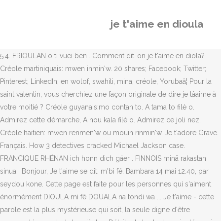
je t'aime en dioula
5.4. FRIOULAN o ti vuei ben . Comment dit-on je t'aime en diola?
Créole martiniquais: mwen inmin'w. 20 shares; Facebook; Twitter;
Pinterest; LinkedIn; en wolof, swahili, mina, créole, Yorubaâ¦ Pour la
saint valentin, vous cherchiez une façon originale de dire je tâaime à
votre moitié ? Créole guyanais:mo contan to. A tama to filè o.
Admirez cette démarche, A nou kala filè o. Admirez ce joli nez.
Créole haïtien: mwen renmen'w ou mouin rinmin'w. Je t'adore Grave.
Français. How 3 detectives cracked Michael Jackson case.
FRANCIQUE RHÉNAN ich honn dich gäer . FINNOIS minä rakastan
sinua . Bonjour, Je t'aime se dit: m'bi fé. Bambara 14 mai 12:40, par
seydou kone. Cette page est faite pour les personnes qui s'aiment
énormément DIOULA mi fê DOUALA na tondi wa ... Je t'aime - cette
parole est la plus mystérieuse qui soit, la seule digne d'être