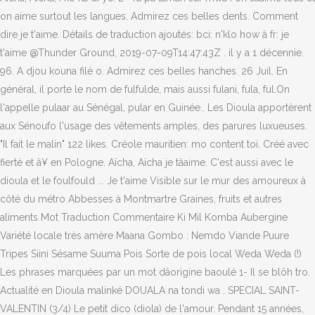
on aime surtout les langues. Admirez ces belles dents. Comment
dire je t'aime. Détails de traduction ajoutés: bci: n'klo how â fr: je
t'aime @Thunder Ground, 2019-07-09T14:47:43Z . il y a 1 décennie.
96. A djou kouna filè o. Admirez ces belles hanches. 26 Juil. En
général, il porte le nom de fulfulde, mais aussi fulani, fula, ful.On
l'appelle pulaar au Sénégal, pular en Guinée.. Les Dioula apportèrent
aux Sénoufo l'usage des vêtements amples, des parures luxueuses.
"Il fait le malin" 122 likes. Créole mauritien: mo content toi. Créé avec
fierté et â¥ en Pologne. Aïcha, Aïcha je tâaime. C'est aussi avec le
dioula et le foulfould ... Je t'aime Visible sur le mur des amoureux à
côté du métro Abbesses à Montmartre Graines, fruits et autres
aliments Mot Traduction Commentaire Ki Mil Komba Aubergine
Variété locale très amère Maana Gombo : Nemdo Viande Puure
Tripes Siini Sésame Suuma Pois Sorte de pois local Weda Weda (!)
Les phrases marquées par un mot dâorigine baoulé 1- Il se blôh tro.
Actualité en Dioula malinké DOUALA na tondi wa . SPECIAL SAINT-
VALENTIN (3/4) Le petit dico (diola) de l'amour. Pendant 15 années,