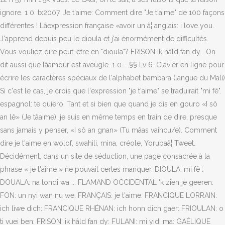
ignore. 1 0. tx2007. Je t'aime: Comment dire "Je t'aime" de 100 façons
différentes ! Lâexpression française «avoir un â¦ anglais: i love you.
J'apprend depuis peu le dioula et j'ai énormément de difficultés.
Vous vouliez dire peut-être en "dioula"? FRISON ik hâld fan dy . On
dit aussi que lâamour est aveugle. 1 0.....§§ Lv 6. Clavier en ligne pour
écrire les caractères spéciaux de l'alphabet bambara (langue du Mali)
Si c'est le cas, je crois que l'expression "je t'aime" se traduirait "mi fê".
espagnol: te quiero. Tant et si bien que quand je dis en gouro «I sô
an lê» (Je tâaime), je suis en même temps en train de dire, presque
sans jamais y penser, «I sô an gnan» (Tu mâas vaincu/e). Comment
dire je t'aime en wolof, swahili, mina, créole, Yorubaâ¦ Tweet.
Décidément, dans un site de séduction, une page consacrée à la
phrase « je t'aime » ne pouvait certes manquer. DIOULA: mi fê :
DOUALA: na tondi wa ... FLAMAND OCCIDENTAL 'k zien je geeren:
FON: un nyi wan nu we: FRANÇAIS: je t'aime: FRANCIQUE LORRAIN:
ich lìwe dich: FRANCIQUE RHÉNAN: ich honn dich gäer: FRIOULAN: o
ti vuei ben: FRISON: ik hâld fan dy: FULANI: mi yidi ma: GAÉLIQUE