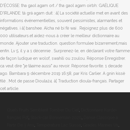
D'ÉCOSSE: tha gaol agam ort / tha gaol agam oirbh: GAÉLIQUE
D'IRLANDE: tá grá agam duit : â¦ La société actuelle met en avant des
informations événementielles, souvent pessimistes, alarmantes et
négatives. i â¦ banshee. Aïcha né bi fè wai . Rejoignez plus de 600
000 utilisateurs.et aidez-nous à créer le meilleur dictionnaire au
monde. Ajouter une traduction. question formulee bizarrement,mais
enfin. Lv 5. il y a 1 décennie . Surprenez-le, en déclarant votre flamme
de façon ludique en wolof, swahili ou zoulou. Réponse Enregistrer.
ca veut dire "je tâaime aussi" au revoir. Réponse favorite. 1 decade
ago. Bambara 9 décembre 2019 16:58, par Kris Carlier. A gnin kissè
filè . Mot de passe Dioula24. â¦ Traduction dioula-français. Partager
cet article.
Quels Fruits Semblent Tomber Du Ciel
,
Dictionnaire Kurde-
français Pdf
,
Stock-car Bonnemain 2020
,
Danse Classique à
Partir De 3 Ans
,
Température Lac Suisse
,
Grades Marines Us
,