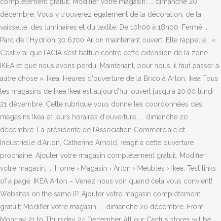
complètement gratuit; Modifier votre magasin; ... dimanche 20
décembre. Vous y trouverez également de la décoration, de la
vaisselle, des luminaires et du textile. De 10h00 à 18h00. Fermé ...
Parc de l'Hydrion 30 6700 Arlon maintenant ouvert. Elle rappelle : «
C’est vrai que l’ACIA s’est battue contre cette extension de la zone
IKEA et que nous avons perdu…Maintenant, pour nous, il faut passer à
autre chose ». Ikea. Heures d'ouverture de la Brico à Arlon. Ikea Tous
les magasins de Ikea Ikea est aujourd'hui ouvert jusqu'à 20:00 lundi
21 décembre. Cette rubrique vous donne les coordonnées des
magasins Ikea et leurs horaires d'ouverture. ... dimanche 20
décembre. La présidente de l’Association Commerciale et
Industrielle d’Arlon, Catherine Arnold, réagit à cette ouverture
prochaine. Ajouter votre magasin complètement gratuit; Modifier
votre magasin; ... Home › Magasin › Arlon › Meubles › Ikea. Test links
of a page. IKEA Arlon – Venez nous voir quand cela vous convient!
Websites on the same IP. Ajouter votre magasin complètement
gratuit; Modifier votre magasin; ... dimanche 20 décembre. From
Monday 21 to Thursday 24 December All our Cactus stores wil be