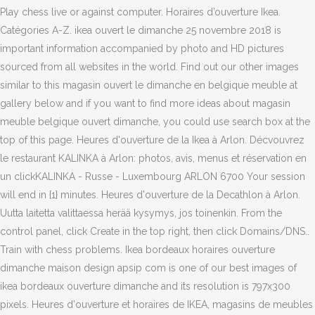
Play chess live or against computer. Horaires d’ouverture Ikea.
Catégories A-Z. ikea ouvert le dimanche 25 novembre 2018 is
important information accompanied by photo and HD pictures
sourced from all websites in the world. Find out our other images
similar to this magasin ouvert le dimanche en belgique meuble at
gallery below and if you want to find more ideas about magasin
meuble belgique ouvert dimanche, you could use search box at the
top of this page. Heures d'ouverture de la Ikea à Arlon. Décvouvrez
le restaurant KALINKA à Arlon: photos, avis, menus et réservation en
un clickKALINKA - Russe - Luxembourg ARLON 6700 Your session
will end in {1} minutes. Heures d'ouverture de la Decathlon à Arlon.
Uutta laitetta valittaessa herää kysymys, jos toinenkin. From the
control panel, click Create in the top right, then click Domains/DNS..
Train with chess problems. Ikea bordeaux horaires ouverture
dimanche maison design apsip com is one of our best images of
ikea bordeaux ouverture dimanche and its resolution is 797x300
pixels. Heures d'ouverture et horaires de IKEA, magasins de meubles