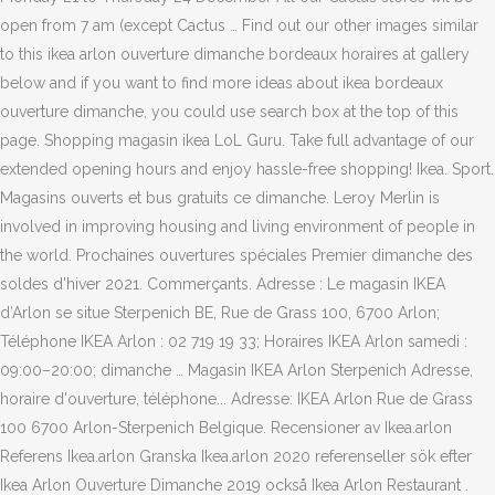
open from 7 am (except Cactus … Find out our other images similar
to this ikea arlon ouverture dimanche bordeaux horaires at gallery
below and if you want to find more ideas about ikea bordeaux
ouverture dimanche, you could use search box at the top of this
page. Shopping magasin ikea LoL Guru. Take full advantage of our
extended opening hours and enjoy hassle-free shopping! Ikea. Sport.
Magasins ouverts et bus gratuits ce dimanche. Leroy Merlin is
involved in improving housing and living environment of people in
the world. Prochaines ouvertures spéciales Premier dimanche des
soldes d'hiver 2021. Commerçants. Adresse : Le magasin IKEA
d’Arlon se situe Sterpenich BE, Rue de Grass 100, 6700 Arlon;
Téléphone IKEA Arlon : 02 719 19 33; Horaires IKEA Arlon samedi :
09:00–20:00; dimanche … Magasin IKEA Arlon Sterpenich Adresse,
horaire d'ouverture, téléphone... Adresse: IKEA Arlon Rue de Grass
100 6700 Arlon-Sterpenich Belgique. Recensioner av Ikea.arlon
Referens Ikea.arlon Granska Ikea.arlon 2020 referenseller sök efter
Ikea Arlon Ouverture Dimanche 2019 också Ikea Arlon Restaurant .