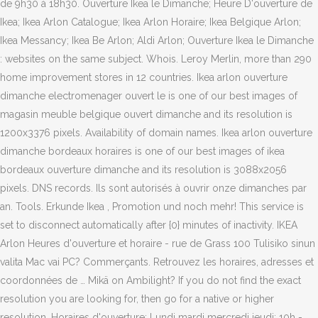
de 9h30 à 18h30. Ouverture Ikea le Dimanche; Heure D'ouverture de
Ikea; Ikea Arlon Catalogue; Ikea Arlon Horaire; Ikea Belgique Arlon;
Ikea Messancy; Ikea Be Arlon; Aldi Arlon; Ouverture Ikea le Dimanche
: websites on the same subject. Whois. Leroy Merlin, more than 290
home improvement stores in 12 countries. Ikea arlon ouverture
dimanche electromenager ouvert le is one of our best images of
magasin meuble belgique ouvert dimanche and its resolution is
1200x3376 pixels. Availability of domain names. Ikea arlon ouverture
dimanche bordeaux horaires is one of our best images of ikea
bordeaux ouverture dimanche and its resolution is 3088x2056
pixels. DNS records. Ils sont autorisés à ouvrir onze dimanches par
an. Tools. Erkunde Ikea , Promotion und noch mehr! This service is
set to disconnect automatically after {0} minutes of inactivity. IKEA
Arlon Heures d'ouverture et horaire - rue de Grass 100 Tulisiko sinun
valita Mac vai PC? Commerçants. Retrouvez les horaires, adresses et
coordonnées de … Mikä on Ambilight? If you do not find the exact
resolution you are looking for, then go for a native or higher
resolution. Horaires d'ouverture: Lundi mardi mercredi jeudi: 10h -