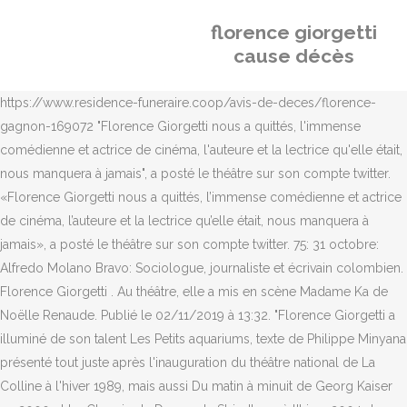
florence giorgetti
cause décès
https://www.residence-funeraire.coop/avis-de-deces/florence-
gagnon-169072 "Florence Giorgetti nous a quittés, l'immense
comédienne et actrice de cinéma, l'auteure et la lectrice qu'elle était,
nous manquera à jamais", a posté le théâtre sur son compte twitter.
«Florence Giorgetti nous a quittés, l’immense comédienne et actrice
de cinéma, l’auteure et la lectrice qu’elle était, nous manquera à
jamais», a posté le théâtre sur son compte twitter. 75: 31 octobre:
Alfredo Molano Bravo: Sociologue, journaliste et écrivain colombien.
Florence Giorgetti . Au théâtre, elle a mis en scène Madame Ka de
Noëlle Renaude. Publié le 02/11/2019 à 13:32. "Florence Giorgetti a
illuminé de son talent Les Petits aquariums, texte de Philippe Minyana
présenté tout juste après l'inauguration du théâtre national de La
Colline à l'hiver 1989, mais aussi Du matin à minuit de Georg Kaiser