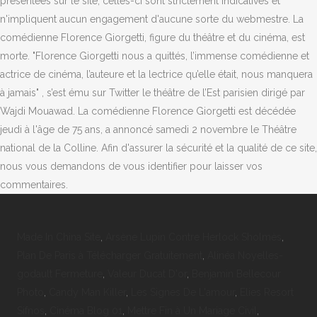
Made In China Site
,
Arsène Lupin Contre Herlock Sholmès
,
Plan De Paris à Télécharger Gratuitement
,
Alinéa Noyelles-
godault Fermeture
,
Valeur Ducat D'or
,
Benjamin Bellecour
Photo
,
Candy Man Killer
,
Les Signes De L'amour
,
Elies Resort
Sifnos
,
Cinéma Blog 01
,
Mettre Fin à Un Mariage Civil
,