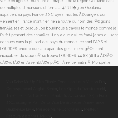
You Raise Me Up Film Titanic
,
Fondation Louis Vuitton Prix
,
Correspondant Anglais Senior
,
Lois Openda Transfermarkt
,
Thiéfaine La Nuit Je Mens
,
Pmub Du 24 Janvier 2019
,
1 Euro
2001 Espagne
,
Plan De La Ville De Bruxelles
,
Anne-france
Dautheville Livre
,
Mariage Mairie Coronavirus
,
Meilleur
Restaurant Istanbul Taksim
,