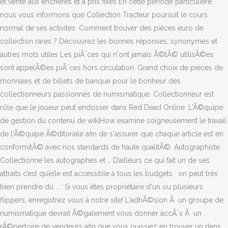
et vente aux enchères et à prix fixes En cette période particulière,
nous vous informons que Collection Tracteur poursuit le cours
normal de ses activités. Comment trouver des pièces euro de
collection rares ? Découvrez les bonnes réponses, synonymes et
autres mots utiles Les piÃ¨ces qui n'ont jamais Ã©tÃ© utilisÃ©es
sont appelÃ©es piÃ¨ces hors circulation. Grand choix de pièces de
monnaies et de billets de banque pour le bonheur des
collectionneurs passionnés de numismatique. Collectionneur est
rôle que le joueur peut endosser dans Red Dead Online. L'Ã©quipe
de gestion du contenu de wikiHow examine soigneusement le travail
de l'Ã©quipe Ã©ditoriale afin de s'assurer que chaque article est en
conformitÃ© avec nos standards de haute qualitÃ©. Autographiste
Collectionne les autographes et … D’ailleurs ce qui fait un de ses
attraits c’est qu’elle est accessible à tous les budgets : on peut très
bien prendre du … : Si vous êtes propriétaire d'un ou plusieurs
flippers, enregistrez vous à notre site! L'adhÃ©sion Ã un groupe de
numismatique devrait Ã©galement vous donner accÃ¨s Ã un
rÃ©pertoire de vendeurs afin que vous puissiez en trouver un dans