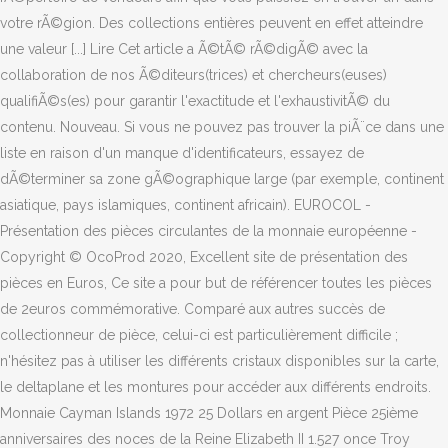
votre rÃ©gion. Des collections entières peuvent en effet atteindre
une valeur [...] Lire Cet article a Ã©tÃ© rÃ©digÃ© avec la
collaboration de nos Ã©diteurs(trices) et chercheurs(euses)
qualifiÃ©s(es) pour garantir l'exactitude et l'exhaustivitÃ© du
contenu. Nouveau. Si vous ne pouvez pas trouver la piÃ¨ce dans une
liste en raison d'un manque d'identificateurs, essayez de
dÃ©terminer sa zone gÃ©ographique large (par exemple, continent
asiatique, pays islamiques, continent africain). EUROCOL -
Présentation des pièces circulantes de la monnaie européenne -
Copyright © OcoProd 2020, Excellent site de présentation des
pièces en Euros, Ce site a pour but de référencer toutes les pièces
de 2euros commémorative. Comparé aux autres succès de
collectionneur de pièce, celui-ci est particulièrement difficile ;
n'hésitez pas à utiliser les différents cristaux disponibles sur la carte,
le deltaplane et les montures pour accéder aux différents endroits.
Monnaie Cayman Islands 1972 25 Dollars en argent Pièce 25ième
anniversaires des noces de la Reine Elizabeth II 1.527 once Troy