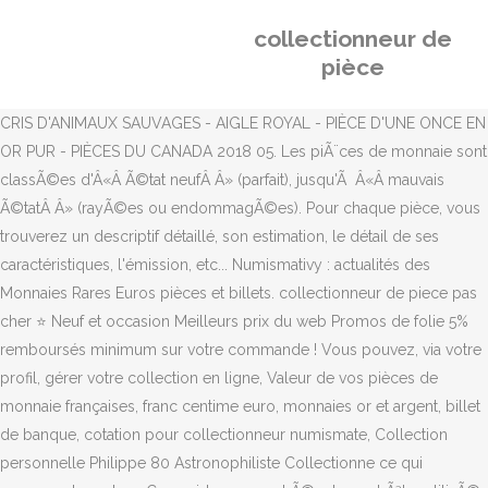
collectionneur de
pièce
CRIS D'ANIMAUX SAUVAGES - AIGLE ROYAL - PIÈCE D'UNE ONCE EN
OR PUR - PIÈCES DU CANADA 2018 05. Les piÃ¨ces de monnaie sont
classÃ©es d'Â«Â Ã©tat neufÂ Â» (parfait), jusqu'Ã Â«Â mauvais
Ã©tatÂ Â» (rayÃ©es ou endommagÃ©es). Pour chaque pièce, vous
trouverez un descriptif détaillé, son estimation, le détail de ses
caractéristiques, l'émission, etc... Numismativy : actualités des
Monnaies Rares Euros pièces et billets. collectionneur de piece pas
cher ⭐ Neuf et occasion Meilleurs prix du web Promos de folie 5%
remboursés minimum sur votre commande ! Vous pouvez, via votre
profil, gérer votre collection en ligne, Valeur de vos pièces de
monnaie françaises, franc centime euro, monnaies or et argent, billet
de banque, cotation pour collectionneur numismate, Collection
personnelle Philippe 80 Astronophiliste Collectionne ce qui