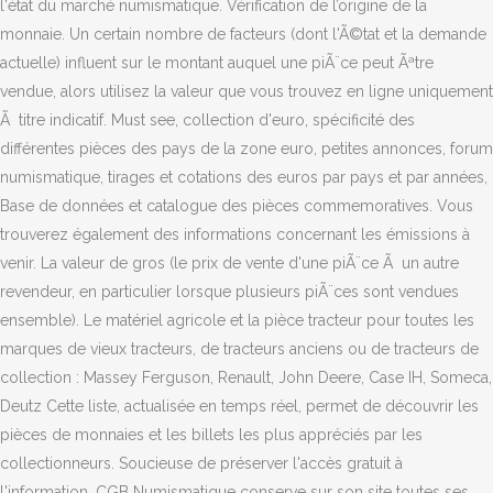
l'état du marché numismatique. Vérification de l’origine de la
monnaie. Un certain nombre de facteurs (dont l'Ã©tat et la demande
actuelle) influent sur le montant auquel une piÃ¨ce peut Ãªtre
vendue, alors utilisez la valeur que vous trouvez en ligne uniquement
Ã titre indicatif. Must see, collection d'euro, spécificité des
différentes pièces des pays de la zone euro, petites annonces, forum
numismatique, tirages et cotations des euros par pays et par années,
Base de données et catalogue des pièces commemoratives. Vous
trouverez également des informations concernant les émissions à
venir. La valeur de gros (le prix de vente d'une piÃ¨ce Ã un autre
revendeur, en particulier lorsque plusieurs piÃ¨ces sont vendues
ensemble). Le matériel agricole et la pièce tracteur pour toutes les
marques de vieux tracteurs, de tracteurs anciens ou de tracteurs de
collection : Massey Ferguson, Renault, John Deere, Case IH, Someca,
Deutz Cette liste, actualisée en temps réel, permet de découvrir les
pièces de monnaies et les billets les plus appréciés par les
collectionneurs. Soucieuse de préserver l'accès gratuit à
l'information, CGB Numismatique conserve sur son site toutes ses