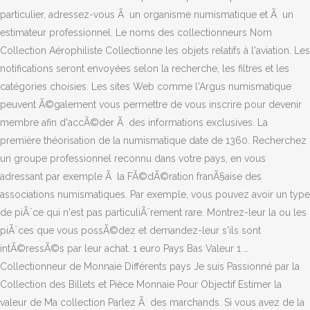
particulier, adressez-vous Ã un organisme numismatique et Ã un
estimateur professionnel. Le noms des collectionneurs Nom
Collection Aérophiliste Collectionne les objets relatifs à l'aviation. Les
notifications seront envoyées selon la recherche, les filtres et les
catégories choisies. Les sites Web comme l'Argus numismatique
peuvent Ã©galement vous permettre de vous inscrire pour devenir
membre afin d'accÃ©der Ã des informations exclusives. La
première théorisation de la numismatique date de 1360. Recherchez
un groupe professionnel reconnu dans votre pays, en vous
adressant par exemple Ã la FÃ©dÃ©ration franÃ§aise des
associations numismatiques. Par exemple, vous pouvez avoir un type
de piÃ¨ce qui n'est pas particuliÃ¨rement rare. Montrez-leur la ou les
piÃ¨ces que vous possÃ©dez et demandez-leur s'ils sont
intÃ©ressÃ©s par leur achat. 1 euro Pays Bas Valeur 1 …
Collectionneur de Monnaie Différents pays Je suis Passionné par la
Collection des Billets et Pièce Monnaie Pour Objectif Estimer la
valeur de Ma collection Parlez Ã des marchands. Si vous avez de la