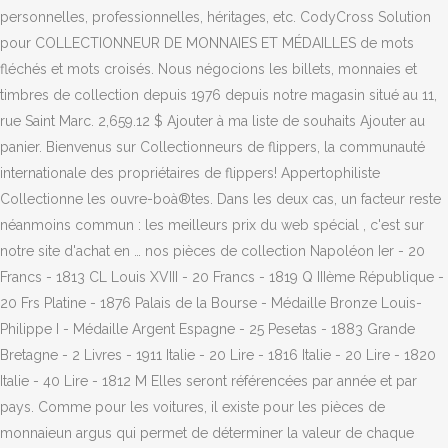
personnelles, professionnelles, héritages, etc. CodyCross Solution
pour COLLECTIONNEUR DE MONNAIES ET MÉDAILLES de mots
fléchés et mots croisés. Nous négocions les billets, monnaies et
timbres de collection depuis 1976 depuis notre magasin situé au 11,
rue Saint Marc. 2,659.12 $ Ajouter à ma liste de souhaits Ajouter au
panier. Bienvenus sur Collectionneurs de flippers, la communauté
internationale des propriétaires de flippers! Appertophiliste
Collectionne les ouvre-boà®tes. Dans les deux cas, un facteur reste
néanmoins commun : les meilleurs prix du web spécial , c'est sur
notre site d'achat en … nos pièces de collection Napoléon Ier - 20
Francs - 1813 CL Louis XVIII - 20 Francs - 1819 Q IIIème République -
20 Frs Platine - 1876 Palais de la Bourse - Médaille Bronze Louis-
Philippe I - Médaille Argent Espagne - 25 Pesetas - 1883 Grande
Bretagne - 2 Livres - 1911 Italie - 20 Lire - 1816 Italie - 20 Lire - 1820
Italie - 40 Lire - 1812 M Elles seront référencées par année et par
pays. Comme pour les voitures, il existe pour les pièces de
monnaieun argus qui permet de déterminer la valeur de chaque