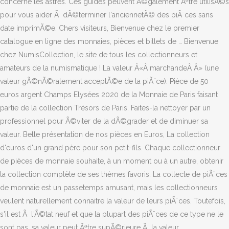
concerne les astres. Ces guides peuvent Ã©galement Ãªtre utilisÃ©s
pour vous aider Ã dÃ©terminer l'anciennetÃ© des piÃ¨ces sans
date imprimÃ©e. Chers visiteurs, Bienvenue chez le premier
catalogue en ligne des monnaies, pièces et billets de … Bienvenue
chez NumisCollection, le site de tous les collectionneurs et
amateurs de la numismatique ! La valeur Â«Â marchandeÂ Â» (une
valeur gÃ©nÃ©ralement acceptÃ©e de la piÃ¨ce). Pièce de 50
euros argent Champs Elysées 2020 de la Monnaie de Paris faisant
partie de la collection Trésors de Paris. Faites-la nettoyer par un
professionnel pour Ã©viter de la dÃ©grader et de diminuer sa
valeur. Belle présentation de nos pièces en Euros, La collection
d'euros d'un grand père pour son petit-fils. Chaque collectionneur
de pièces de monnaie souhaite, à un moment ou à un autre, obtenir
la collection complète de ses thèmes favoris. La collecte de piÃ¨ces
de monnaie est un passetemps amusant, mais les collectionneurs
veulent naturellement connaitre la valeur de leurs piÃ¨ces. Toutefois,
s'il est Ã l'Ã©tat neuf et que la plupart des piÃ¨ces de ce type ne le
sont pas, sa valeur peut Ãªtre supÃ©rieure Ã la valeur