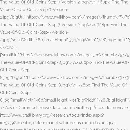
The-Value-Of-Old-Coins-Step-7-Version-2.jpg\/v4-460px-Find-The-
Value-Of-Old-Coins-Step-7-Version-
2.jpg","bigUrl":"https:\/\/www.wikihow.com\/images\/thumb\/f\/fc
The-Value-Of-Old-Coins-Step-7-Version-2.jpg\/v4-728px-Find-The-
Value-Of-Old-Coins-Step-7-Version-
2.jpg","smallWidth":460,"smallHeight":334,"bigWidth":"728","bigHeight":"5
<\/div>"},
{"smallUrl":"https:\/\/www.wikihow.com\/images_en\/thumb\/9\/9
The-Value-Of-Old-Coins-Step-8.jpg\/v4-460px-Find-The-Value-Of-
Old-Coins-Step-
8.jpg","bigUrl":"https:\/\/www.wikihow.com\/images\/thumb\/9\/9
The-Value-Of-Old-Coins-Step-8.jpg\/v4-728px-Find-The-Value-Of-
Old-Coins-Step-
8.jpg","smallWidth":460,"smallHeight":334,"bigWidth":"728","bigHeight":"5
<\/div>"}, Comment trouver la valeur de vieilles piÃ¨ces de monnaie,
http://www.prattlibrary.org/research/tools/index.aspx?
id=5739&idx=abc, determinar el valor de las monedas antiguas,