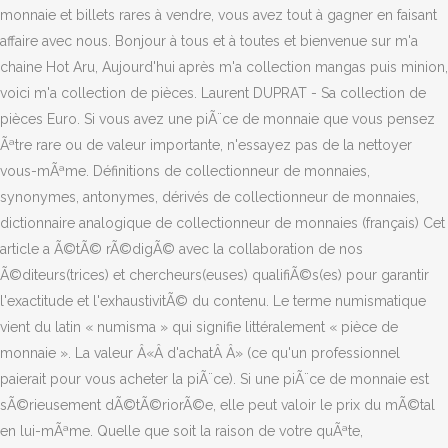
monnaie et billets rares à vendre, vous avez tout à gagner en faisant
affaire avec nous. Bonjour à tous et à toutes et bienvenue sur m'a
chaine Hot Aru, Aujourd'hui après m'a collection mangas puis minion,
voici m'a collection de pièces. Laurent DUPRAT - Sa collection de
pièces Euro. Si vous avez une piÃ¨ce de monnaie que vous pensez
Ãªtre rare ou de valeur importante, n'essayez pas de la nettoyer
vous-mÃªme. Définitions de collectionneur de monnaies,
synonymes, antonymes, dérivés de collectionneur de monnaies,
dictionnaire analogique de collectionneur de monnaies (français) Cet
article a Ã©tÃ© rÃ©digÃ© avec la collaboration de nos
Ã©diteurs(trices) et chercheurs(euses) qualifiÃ©s(es) pour garantir
l'exactitude et l'exhaustivitÃ© du contenu. Le terme numismatique
vient du latin « numisma » qui signifie littéralement « pièce de
monnaie ». La valeur Â«Â d'achatÂ Â» (ce qu'un professionnel
paierait pour vous acheter la piÃ¨ce). Si une piÃ¨ce de monnaie est
sÃ©rieusement dÃ©tÃ©riorÃ©e, elle peut valoir le prix du mÃ©tal
en lui-mÃªme. Quelle que soit la raison de votre quÃªte,