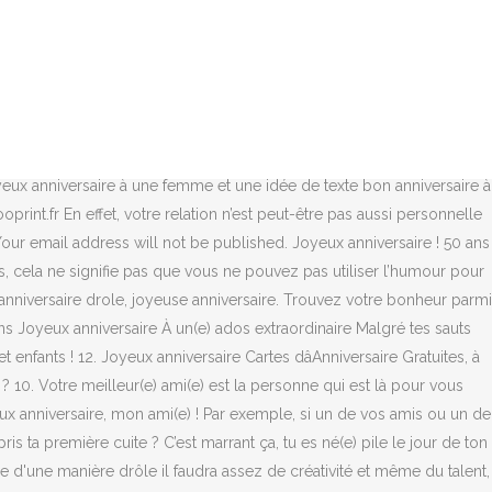
omme, femmes, enfant (fille ou garçon). 980 1160 124. Bon anniversaire ! J’aimerais ajouter: “Oubliez votre cadeau, je ne vous en ai pas acheté un”.”, “Joyeux anniversaire à une [maman / papa] intelligente, drôle et jolie, de la part d’une [fille / fils] qui a hérité de toutes vos meilleures qualités.”, “C’est bien d’allumer les bougies de votre gâteau d’anniversaire maintenant; J’ai déjà alerté les pompiers.”, “Vous savez, ils disent que l’âge est vraiment dans l’esprit. Tu ne veux pas mettre le feu à ton appartement comme hier avec le dîner. Enfin, les souvenirs de ce soir risquent d’être un peu flous car tu aimes un peu trop la bouteille. Les anniversaires sont remplis de souvenirs d’hier, de joies d’aujourd’hui et de rêves de demain. Carte joyeux anniversaire souris Carte joyeux anniversaire ourson rose Carte joyeux anniversaire ourson 3 ans Carte joyeux anniversaire magique Les factures, les crédits, les problèmes de santé. Carte drôle, marrante, Vous avez 1 ou 2 carte humoristique gratuites et différentes par feuille à imprimer, idées de textes humoristique inclus en cas de panne d'inspiration. Je t’ai préparé ton gâteau préféré. ... Carte dâinvitation pour une fête dâanniversaire illustrant un clown rigolo sortant de la boîte. Magnifique ! 2020 - Découvrez le tableau "Joyeux anniversaire drole" de Lulu sur Pinterest. Puis, je me suis dit que le fait que tu vieillisses était déjà une bonne blague. Bon anniversaire ! 31 août 2020 - Explorez le tableau « Carte anniversaire » de Al Joka, auquel 132 utilisateurs de Pinterest sont abonnés. 2020 - Découvrez le tableau "Carte joyeux anniversaire" de Dardour Marie sur Pinterest. Meilleurs vœux, personnage exceptionnel ! Mais, je me suis dit que ma seule présence était déjà un beau cadeau ! Joyeux anniversaire à la personne qui est la plus responsable de mon propre anniversaire ! De beaux textes d'anniversaire pour des souhaits vraiment marquants, et de nombreux textes humoristiques, sans oublier les textes pour 20 ans, 30 ans, 40 ans, 50 ans, 60 ans, 70 ans, 80 ans, 90 ans et même 100 ans. Reprends-toi ! Mais, dis-moi comment suis-je censé(e) comprendre quand tu continues à avoir des anniversaires tous les ans ? Mais, heureusement, j’ai un secret pour ne jamais rater une occasion de faire la fête (PS : c’est Facebook). À lire aussi : 30 Textes d’anniversaire pour ses 20 ans : les premiers pas de la maturité ! Joyeux Anniversaire Rigolo – Vous recherchez des vœux amusants, des citations, des blagues et des images pour le joyeux anniversaire qui fera sourire un homme lors de son anniversaire? Carte Joyeux Anniversaire Joyeuse Anniversaire Gateau Rigolo Carte Invitation Jolies Cartes Maison Yoshi Invitations. Un an de plus… C’est le moment de mettre le feu au monde !!! 32. Aucun mais il est difficile d’être drôle et de souhaiter un joyeux anniversaire. Tu seras toujours plus vieille/vieux que moi ! Enfin, quand tu en auras fini avec le travail et tes gosses… Voilà un message rigolo pour toi ! Joyeux anniversaire ! Elle est plutôt une occasion de montrer votre humour. J’espère que tu ne vas pas encore perdre les pédales ce soir ! Choisissez votre Carte anniversaire humour parmi les 81 Cartes anniversa