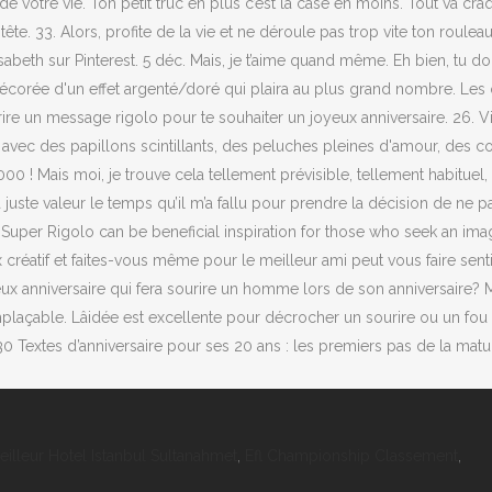
eilleur Hotel Istanbul Sultanahmet
,
Efl Championship Classement
,