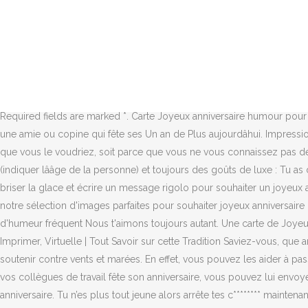
Bref, ils vieillissent. Utilisez-les dans le cadre d’un message de carte d’anniversaire amusant ou même comme une légende Facebook. Avec votre meilleur(e) ami(e), bien sûr ! Donc, je vais me contenter de t’offrir un super cadeau ce soir ! Dromadaire vous propose des cartes pour toutes les occasions : anniversaire, amour, amitié, fêtes... Pour connaître les dates des fêtes, découvrez le calendrier Dromadaire. Comme tu peux le voir, j’ai choisi un message rigolo pour te souhaiter un joyeux anniversaire. En effet, pour vous, cette fête n’est pas signe de tradition ou de monotonie. Que ce soit pour lui ou pour elle, pour un ami ou un collègue, ou peut-être même pour un souhait dâanniversaire tardif, nous vous couvrons avec notre vaste sélection de souhaits amusants â¦ 44. Un homme demande à sa femme : chérie, tu préfères quoi chez moi ? Cartes virtuelles joyeux anniversaire gratuites à envoyer en ligne avec des ballons gonflables, des confettis, des bougies et des gâteaux dâanniversaire et bien plusâ¦ 11. D’ailleurs, cela peut être une façon de tester le lien qui vous unit et de voir s’il ou elle comprend votre sens de l’humour particulier. Voir plus d'idées sur le thème carte anniversaire, anniversaire, joyeux anniversaire humour. Required fields are marked *. Carte Joyeux anniversaire humour pour une femme ou fille â Trouver un autre message pour souhaiter un joyeux anniversaire à une femme et une idée de texte bon anniversaire à une amie ou copine qui fête ses Un an de Plus aujourdâhui. Impression de cartes de visite, tampons encreurs et de flyers publicitaires sur ooprint.fr En effet, votre relation n’est peut-être pas aussi personnelle que vous le voudriez, soit parce que vous ne vous connaissez pas depuis longtemps soit parce que vous êtes tous les deux timides. 22. Your email address will not be published. Joyeux anniversaire ! 50 ans (indiquer lââge de la personne) et toujours des goûts de luxe : Tu as des amis en Orâ¦ Comme moi! Joyeux anniversaire maman/papa. Mais, cela ne signifie pas que vous ne pouvez pas utiliser l’humour pour briser la glace et écrire un message rigolo pour souhaiter un joyeux anniversaire. Voir plus d'idées sur le thème joyeux anniversaire drole, anniversaire drole, joyeuse anniversaire. Trouvez votre bonheur parmi notre sélection d'images parfaites pour souhaiter joyeux anniversaire ou annoncer l'évenement ! Télécharger et imprimer la carte: Déjà 17 ans Joyeux anniversaire À un(e) ados extraordinaire Malgré tes sauts d'humeur fréquent Nous t'aimons toujours autant. Une carte de Joyeux Anniversaire pleine dâhumour pour faire sourire femmes, hommes et enfants ! 12. Joyeux anniversaire Cartes dâAnniversaire Gratuites, à Imprimer, Virtuelle | Tout Savoir sur cette Tradition Saviez-vous, que anniversaire signifie retour annuel dâun jour marqué par un évènement ? 10. Votre meilleur(e) ami(e) est la personne qui est là pour vous soutenir contre vents et marées. En effet, vous pouvez les aider à passer ce cap dans la bonne humeur. 467 539 120. Alors, me voilà… Joyeux anniversaire, mon ami(e) ! Par exemple, si un de vos amis ou un de vos collègues de travail fête son anniversaire, vous pouvez lui envoyer un de ces SMS drôles. Tu veux aussi qu’on célèbre le jour où tu as pris ta première cuite ? C’est marrant ça, tu es né(e) pile le jour de ton anniversaire. Tu n’es plus tout jeune alors arrête t