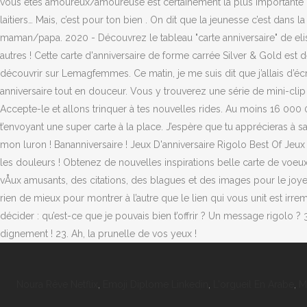
Noura Rêve Netflix
,
Emoji Diplome Linkedin
,
L'orgueil En Arabe
,
M