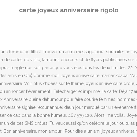
es c******** maintenant. Bon anniversaire, mon amour ! Pour dire à un ami joyeux anniversaire d'une manière drôle il faudra assez de créativité et même du talent, bien évidemment, être drôle ce n'est pas donné à tout le monde, ce n'est pas le truc qu'on réussit tous à le faire et à mon avis, c'est un don, soit vous êtes â¦ 41. J’ai failli oublier ton anniversaire comme tu as oublié ta dignité hier au bar. Mais, je t’aime quand même. 49. Ouf ! Joyeux anniversaire ! Je t’ai préparé ton gâteau préféré. Et, s’il y a une chose de sûr c’est qu’avec de l’humour, tout passe mieux. On a fêté ton anniversaire sans toi, t’avais qu’à pas boire autant hier soir. Souris tant que tu as encore des dents.”, “Tu n’es pas vieux! Voici donc une sélection de messages rigolos pour souhaiter un joyeux anniversaire à l’un de vos parents qui n’aime pas trop l’idée de souffler une bougie de plus. Qu’est-ce que tu attends pour me rejoindre, une invitation ? Après tout, avec qui riez-vous le plus ? Joyeux anniversaire donc mon extraterrestre préféré(e). Allez, bon anniversaire ! Sais-tu combien de personnes fêtent leur anniversaire aujourd’hui ? Voir plus d'idées sur le thème carte joyeux anniversaire, joyeuse anniversaire, anniversaire. Quel exemple tu es… Ma mère te détesterait ! Mais bon… À ce stade-là, même moi je commence à manquer de souffle. À fond noir, la carte est décorée du texte 60 ans avec effet doré et en-dessous une banderole Joyeux Anniversaire effet argenté. 566 370 62. Coïncidence ? Voir plus d'idées sur le thème anniversaire, joyeux anniversaire citation, image joyeux anniversaire. Joyeux anniversaire à un être drôle, charmant, apprécié, aimable – bref, un peu comme moi ! Bon anniversaire papa/maman ! Envoyez-lui une carte anniversaire gratuite pour lui souhaiter un joyeux anniversaire. Mon coeur, ne t’inquiète pas pour tes cheveux blancs. Mais, je t’aime mon coeur et ne t’inquiète pas, je serai là pour t’aider à souffler sur tes trop nombreuses bougies. Tu es mature et sage maintenant. Exemples : www.interflora.fr, www.agitateur-floral.com, www.foliflora.com, . Nous formons une équipe formidable surtout quand il s’agit de faire des conneries. 19. Bah oui, tu as toujours un coup dans le nez. Joyeux anniversaire à mon/ma meilleur(e) ami(e) ! Félicitations pour avoir effectué en toute sécurité la transition de l’adolescence à l’âge adulte. “La tragédie du vieillissement: Tant de bougies, tellement de petits gâteaux.”, “Techniquement, vous n’avez pas 50 ans. Étymologiquement Anniversarius de annus et de vertere veut dire mot à mot : ce que ramène lâannée. Mais, c’est maintenant que les choses sérieuses commencent. Je suis juste là pour le gâteau. Joyeux anniversaire. 18. Confiez votre souhait de joyeux anniversaire à ce lapin rigolo. 21. Aujourdâhui est le premier jour du reste de ta vie ! Quoi ! Donc, voici une sélection de messages rigolos pour souhaiter un joyeux anniversaire à votre partenaire. 46. Alors, à la personne la plus importe de ma vie : joyeux anniversaire. Heureusement, tu peux compter sur ton ami(e) le/la plus fidèle pour t’aider à surmonter cette terrible épreuve ! Une carte joyeux anniversaire avec un gâteau et huit bougies pour les 8 ans. Alors, rigole et sois tolérant(e) ! Voici un message rigolo pour te souhaiter un joyeux anniversaire : je n’ai rien à dire. Carte anniversaire humoristique à imprimer gratuitement, pour h
carte joyeux anniversaire rigolo