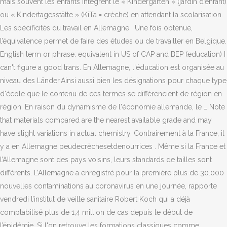
mais souvent les enfants intègrent le « Kindergarten » (jardin d’enfant)
ou « Kindertagesstätte » (KiTa = crèche) en attendant la scolarisation.
Les spécificités du travail en Allemagne . Une fois obtenue,
l’équivalence permet de faire des études ou de travailler en Belgique.
English term or phrase: equivalent in US of CAP and BEP (education) I
can't figure a good trans. En Allemagne, l'éducation est organisée au
niveau des Länder.Ainsi aussi bien les désignations pour chaque type
d'école que le contenu de ces termes se différencient de région en
région. En raison du dynamisme de l'économie allemande, le … Note
that materials compared are the nearest available grade and may
have slight variations in actual chemistry. Contrairement à la France, il
y a en Allemagne peudecrèchesetdenourrices . Même si la France et
l’Allemagne sont des pays voisins, leurs standards de tailles sont
différents. L’Allemagne a enregistré pour la première plus de 30.000
nouvelles contaminations au coronavirus en une journée, rapporte
vendredi l’institut de veille sanitaire Robert Koch qui a déjà
comptabilisé plus de 1,4 million de cas depuis le début de
l’épidémie. Si l'on retrouve les formations classiques comme