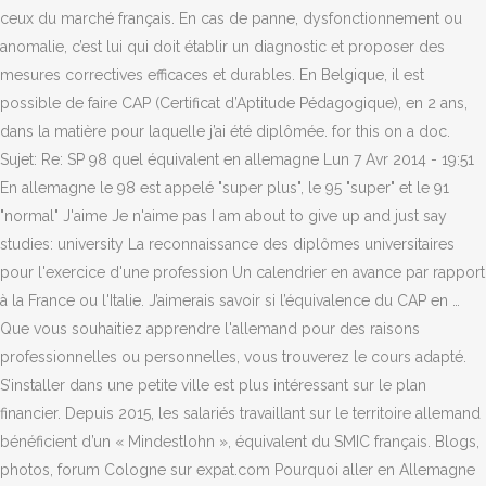
ceux du marché français. En cas de panne, dysfonctionnement ou
anomalie, c’est lui qui doit établir un diagnostic et proposer des
mesures correctives efficaces et durables. En Belgique, il est
possible de faire CAP (Certificat d’Aptitude Pédagogique), en 2 ans,
dans la matière pour laquelle j’ai été diplômée. for this on a doc.
Sujet: Re: SP 98 quel équivalent en allemagne Lun 7 Avr 2014 - 19:51
En allemagne le 98 est appelé "super plus", le 95 "super" et le 91
"normal" J'aime Je n'aime pas I am about to give up and just say
studies: university La reconnaissance des diplômes universitaires
pour l'exercice d'une profession Un calendrier en avance par rapport
à la France ou l'Italie. J’aimerais savoir si l’équivalence du CAP en …
Que vous souhaitiez apprendre l'allemand pour des raisons
professionnelles ou personnelles, vous trouverez le cours adapté.
S’installer dans une petite ville est plus intéressant sur le plan
financier. Depuis 2015, les salariés travaillant sur le territoire allemand
bénéficient d’un « Mindestlohn », équivalent du SMIC français. Blogs,
photos, forum Cologne sur expat.com Pourquoi aller en Allemagne