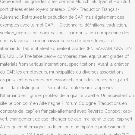
Cependant, les grandes villes comme Munich, Stuttgart et Frankfurt
sont chères et les loyers onéreux. CAP - Traduction Français-
Allemand : Retrouvez la traduction de CAP, mais également des
exemples avec le mot CAP... - Dictionnaire, définitions, traduction,
section_expression, conjugaison. L’harmonisation européenne des
cursus favorise la reconnaissance des diplômes français et
allemands. Table of Steel Equivalent Grades (EN, SAE/AISI, UNS, DIN,
BS, UNI, JIS) The table below compares steel equivalent grades of
materials from various international specifications. Avant la création
du CAP, les employeurs, municipalités ou diverses associations
organisaient des cours professionnels pour des jeunes de 13 à 18
ans. Il faut distinguer : 1. Partout et à toute heure : apprenez
l'allemand en ligne et profitez de la qualité Goethe. Un équivalent du
site 'le bon coin' en Allemagne ?, forum Cologne. Traductions en
contexte de "cap" en français-allemand avec Reverso Context : cap-
vert, changement de cap, changer de cap, maintenir le cap, cap vert
Alors qu'en Allemagne, la détention d'un diplôme professionnel
équivalent au CAP-BEP réduit le risque de chômage de moitié (7 %