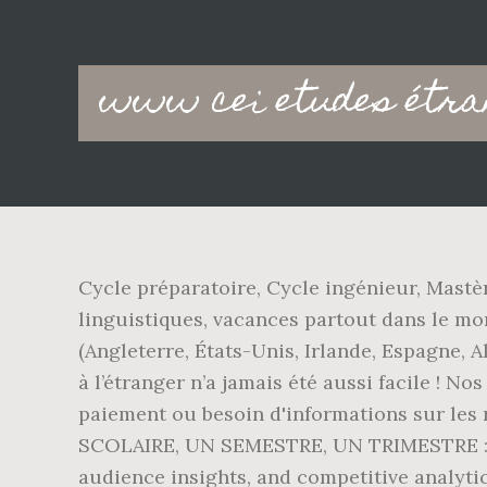
Main
www cei etudes étra
navigation
Cycle préparatoire, Cycle ingénieur, Mastèr
linguistiques, vacances partout dans le mon
(Angleterre, États-Unis, Irlande, Espagne, A
à l’étranger n’a jamais été aussi facile ! N
paiement ou besoin d'informations sur les 
SCOLAIRE, UN SEMESTRE, UN TRIMESTRE : U
audience insights, and competitive analytics