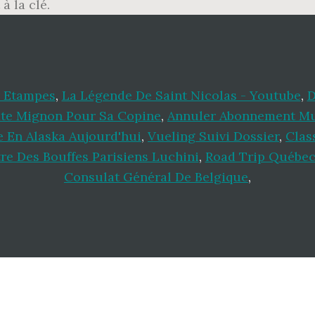
à la clé.
r Etampes
,
La Légende De Saint Nicolas - Youtube
,
D
te Mignon Pour Sa Copine
,
Annuler Abonnement M
 En Alaska Aujourd'hui
,
Vueling Suivi Dossier
,
Clas
re Des Bouffes Parisiens Luchini
,
Road Trip Québec
Consulat Général De Belgique
,