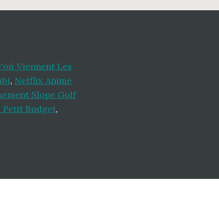
'où Viennent Les
ubi
,
Netflix Animé
sement Slope Golf
 Petit Budget
,