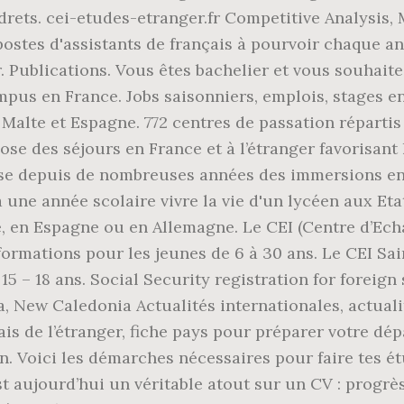
rets. cei-etudes-etranger.fr Competitive Analysis, 
postes d'assistants de français à pourvoir chaque a
. Publications. Vous êtes bachelier et vous souhait
pus en France. Jobs saisonniers, emplois, stages en
 Malte et Espagne. 772 centres de passation répartis
pose des séjours en France et à l’étranger favorisant
se depuis de nombreuses années des immersions en l
à une année scolaire vivre la vie d'un lycéen aux Eta
e, en Espagne ou en Allemagne. Le CEI (Centre d’Ec
formations pour les jeunes de 6 à 30 ans. Le CEI Sai
15 – 18 ans. Social Security registration for foreign
na, New Caledonia Actualités internationales, actual
is de l’étranger, fiche pays pour préparer votre dépa
. Voici les démarches nécessaires pour faire tes ét
st aujourd’hui un véritable atout sur un CV : progrè