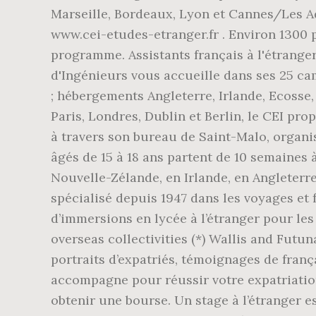
Marseille, Bordeaux, Lyon et Cannes/Les Ad
www.cei-etudes-etranger.fr . Environ 1300 
programme. Assistants français à l'étranger
d'Ingénieurs vous accueille dans ses 25 cam
; hébergements Angleterre, Irlande, Ecosse,
Paris, Londres, Dublin et Berlin, le CEI pro
à travers son bureau de Saint-Malo, organi
âgés de 15 à 18 ans partent de 10 semaines 
Nouvelle-Zélande, en Irlande, en Angleterr
spécialisé depuis 1947 dans les voyages et 
d’immersions en lycée à l’étranger pour les 
overseas collectivities (*) Wallis and Futu
portraits d’expatriés, témoignages de frança
accompagne pour réussir votre expatriation
obtenir une bourse. Un stage à l’étranger e