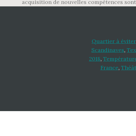
acquisition de nouvelles compétences sont 
Quartier à évite
Scandinaves
,
Tex
2018
,
Température
France
,
Théât
Footer