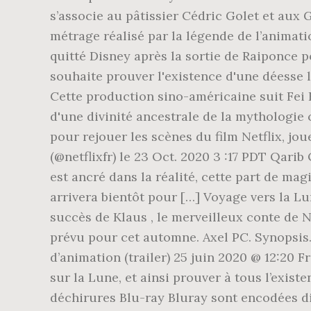
s’associe au pâtissier Cédric Golet et aux 
métrage réalisé par la légende de l’animati
quitté Disney après la sortie de Raiponce po
souhaite prouver l'existence d'une déesse
Cette production sino-américaine suit Fei F
d'une divinité ancestrale de la mythologie 
pour rejouer les scènes du film Netflix, jo
(@netflixfr) le 23 Oct. 2020 3 :17 PDT Qari
est ancré dans la réalité, cette part de ma
arrivera bientôt pour […] Voyage vers la L
succès de Klaus , le merveilleux conte de N
prévu pour cet automne. Axel PC. Synopsis.
d’animation (trailer) 25 juin 2020 @ 12:20 F
sur la Lune, et ainsi prouver à tous l’exi
déchirures Blu-ray Bluray sont encodées di