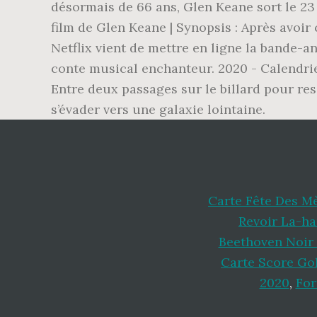
désormais de 66 ans, Glen Keane sort le 23
film de Glen Keane | Synopsis : Après avoir
Netflix vient de mettre en ligne la bande-a
conte musical enchanteur. 2020 - Calendrier
Entre deux passages sur le billard pour res
s’évader vers une galaxie lointaine.
Carte Fête Des Mè
Revoir La-ha
Beethoven Noir
Carte Score Gol
2020
,
For