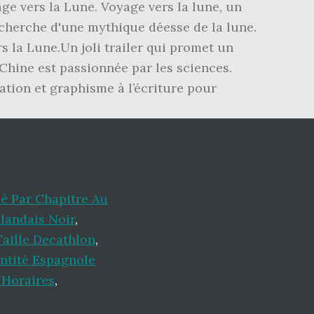
ge vers la Lune. Voyage vers la lune, un
recherche d'une mythique déesse de la lune.
s la Lune.Un joli trailer qui promet un
 Chine est passionnée par les sciences.
ation et graphisme à l’écriture pour
é Par Chapitre Au
landais Noir
,
aille Decathlon
,
entité Espagnole
Horaires
,