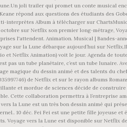
une.Un joli trailer qui promet un conte musical ench
Keane répond aux questions des étudiants des Gobeli
Multi-interprètes Album à télécharger sur ChartsMu
 octobre sur Netflix son premier long-métrage, Voya
ises l'attendent. Animation. Musical | Bandes-annonc
oyage sur la Lune débarque aujourd’hui sur Netflix.Il
 et Netflix Animation) voit le jour. Agenda de toutes
st pas un tube planétaire, c’est un tube lunaire. Ave
e magique du dessin animé et des talents du chef p
035997746) de Netflix et sur le rayon albums Romans
brillante et mordue de sciences décide de construire
able. Cette collaboration permettra à l’entreprise a
 vers la Lune est un très bon dessin animé qui prése
el.. 10 déc. Fei Fei est une petite fille joyeuse et 
s. Voyage vers la Lune est disponible sur Netflix d