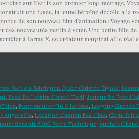
 octobre sur Netflix son premier long-métrage, Voya
 construit une fusée, la jeune héroïne décolle à la 
nnonce de son nouveau film d'animation : Voyage ver
 des nouveautés netflix à venir. Une petite fille de
sembler à l’arme X, ce créateur marginal allie réalis
res Facile à Fabriquer
,
Quizz Cuisine Rigolo
,
Résum
ut
,
Base De Loisirs Créteil Tarif
,
Joueur De Foot Hol
 Chien
,
Pour Annuler En 6 Lettres
,
Legging Grande T
f Augerville
,
Location Camion Pas Cher
,
Carte D'id
mule Renault 2000 Fiche Technique
,
Auchan Okabé 