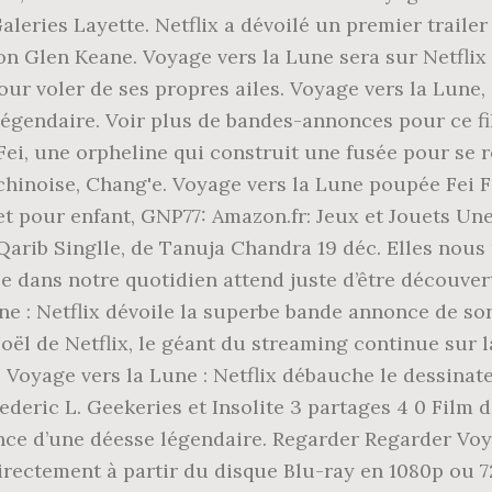
Galeries Layette. Netflix a dévoilé un premier traile
on Glen Keane. Voyage vers la Lune sera sur Netflix
ur voler de ses propres ailes. Voyage vers la Lune, 
 légendaire. Voir plus de bandes-annonces pour ce 
ei, une orpheline qui construit une fusée pour se r
chinoise, Chang'e. Voyage vers la Lune poupée Fei Fe
uet pour enfant, GNP77: Amazon.fr: Jeux et Jouets Un
b Qarib Singlle, de Tanuja Chandra 19 déc. Elles no
gie dans notre quotidien attend juste d’être découver
une : Netflix dévoile la superbe bande annonce de s
oël de Netflix, le géant du streaming continue sur 
 Voyage vers la Lune : Netflix débauche le dessina
rederic L. Geekeries et Insolite 3 partages 4 0 Film 
stence d’une déesse légendaire. Regarder Regarder Vo
rectement à partir du disque Blu-ray en 1080p ou 72