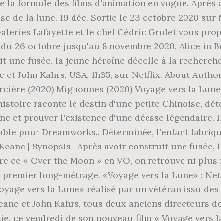
e la formule des films d'animation en vogue. Après a
 de la lune. 19 déc. Sortie le 23 octobre 2020 sur Ne
s Galeries Lafayette et le chef Cédric Grolet vous pr
du 26 octobre jusqu'au 8 novembre 2020. Alice in Bo
it une fusée, la jeune héroïne décolle à la recherc
 et John Kahrs, USA, 1h35, sur Netflix. About Author
orcière (2020) Mignonnes (2020) Voyage vers la Lune
histoire raconte le destin d'une petite Chinoise, dé
e et prouver l'existence d'une déesse légendaire. Il
nable pour Dreamworks.. Déterminée, l'enfant fabriqu
Keane | Synopsis : Après avoir construit une fusée, 
ère ce « Over the Moon » en VO, on retrouve ni plus 
 premier long-métrage. «Voyage vers la Lune» : Netf
oyage vers la Lune» réalisé par un vétéran issu des 
Keane et John Kahrs, tous deux anciens directeurs de
tie, ce vendredi de son nouveau film « Voyage vers la