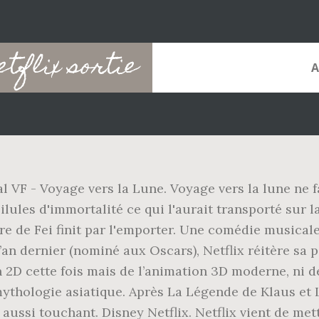
tflix sortie
nal VF - Voyage vers la Lune. Voyage vers la lune ne f
lules d'immortalité ce qui l'aurait transporté sur 
ère de Fei finit par l'emporter. Une comédie musical
 l’an dernier (nominé aux Oscars), Netflix réitère sa
 2D cette fois mais de l’animation 3D moderne, ni 
hologie asiatique. Après La Légende de Klaus et La
 aussi touchant. Disney Netflix. Netflix vient de me