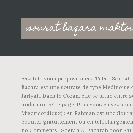
Main
sourat baqara makto
navigation
Assabile vous propose aussi Tafsir Sourate 
Baqara est une sourate de type Medinoise composée de 286 versets. 
Jariyah. Dans le Coran, elle se situe entre 
arabe sur cette page. Puis vous y avez sou
Miséricordieux) : Ar-Rahman est une Sourat
écouter gratuitement ou en télécharge
no Comments . Soerah Al Baqarah door Sau