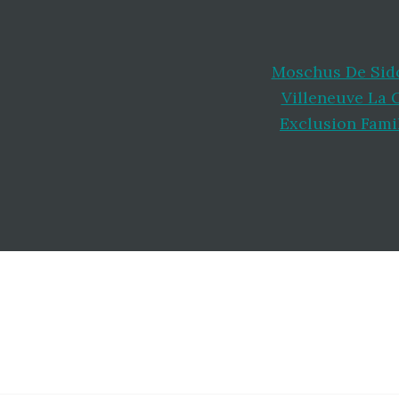
Moschus De Sid
Villeneuve La 
Exclusion Fami
Footer