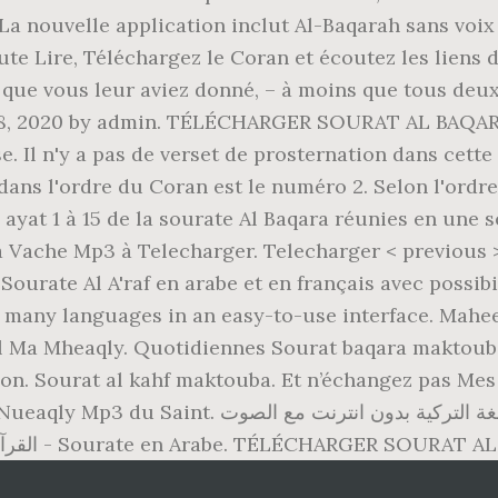
 nouvelle application inclut Al-Baqarah sans voix 
te Lire, Téléchargez le Coran et écoutez les liens d
 que vous leur aviez donné, – à moins que tous deux
t 28, 2020 by admin. TÉLÉCHARGER SOURAT AL BAQ
. Il n'y a pas de verset de prosternation dans cette
ns l'ordre du Coran est le numéro 2. Selon l'ordre 
 ayat 1 à 15 de la sourate Al Baqara réunies en une 
La Vache Mp3 à Telecharger. Telecharger < previous 
Sourate Al A'raf en arabe et en français avec possibi
in many languages in an easy-to-use interface. Ma
l Ma Mheaqly. Quotidiennes Sourat baqara maktouba.
n. Sourat al kahf maktouba. Et n’échangez pas Mes r
تعلم اللغة التركية. Oum chadi Je vous remercie
infiniment pour ce site. القرآن الكريم : سورة البقرة - Sourate en Arabe. TÉL