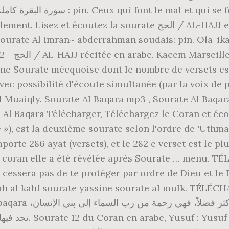
ate الحج / AL-HAJJ en arabe sur coran-francais.com. Sourate Al
urate Al imran~ abderrahman soudais: pin. Ola-ik
 du Coran
 une Sourate mécquoise dont le nombre de versets est
vec possibilité d'écoute simultanée (par la voix de p
 al Muaiqly. Sourate Al Baqara mp3 , Sourate Al Baq
 Al Baqara Télécharger, Téléchargez le Coran et éco
6 ayat (versets), et le 282 e verset est le plus long du Coran. 
era pas de te protéger par ordre de Dieu et le D
surah al kahf sourate yassine sourate al mulk. T
quie dont le nombre