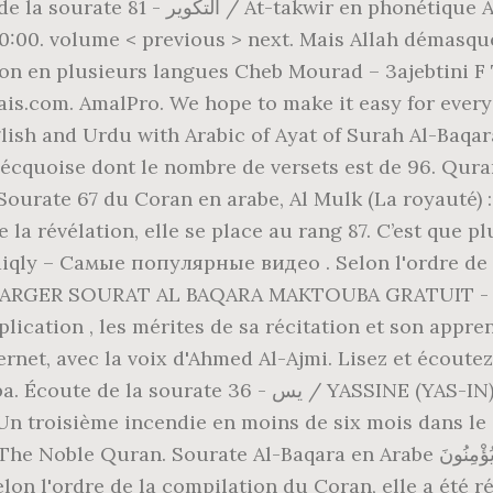
AT-TAKWIR récités en arabe. Écoute de la
n en plusieurs langues Cheb Mourad – 3ajebtini F Tik 
is.com. AmalPro. We hope to make it easy for every
lish and Urdu with Arabic of Ayat of Surah Al-Baqar
écquoise dont le nombre de versets est de 96. Quran.
 la révélation, elle se place au rang 87. C’est que pl
iqly – Самые популярные видео . Selon l'ordre de 
CHARGER SOURAT AL BAQARA MAKTOUBA GRATUIT - Sou
plication , les mérites de sa récitation et son appr
 la voix d'Ahmed Al-Ajmi. Lisez et écoutez la sourate فاطر / FAT
SSINE (YAS-IN) récitée en arabe. TÉLÉCHARGER SOURAT
oisième incendie en moins de six mois dans le c
Arabe الم ذَلِكَ الْكِتَابُ لاَ رَيْبَ فِيهِ هُدًى لِّلْمُتَّقِينَ الَّذِينَ يُؤْمِنُونَ