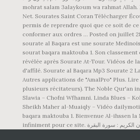
mohrat salam 3alaykoum wa rahmat Allah. La
Net. Sourates Saint Coran Télécharger Écou
permis de reprendre quoi que ce soit de ce
conformer aux ordres … Posted on juille
sourate al Baqara est une sourate Medinoise
sourat baqara maktouba 1. Son classement da
révélée après Sourate At-Tour. Vidéos de la
d'affilé. Sourate al Baqara Mp3 Sourate 2 
Autres applications de "AmalPro" Plus. Lire 
plusieurs récitateurs). The Noble Qur'an 
Slawia – Chofni Wfhamni. Linda Blues – Ko
Sheikh Maher al-Muaiqly – Vidéo dailymotio
baqara maktouba 1. Bienvenue Al-ihssen la Nueaqly Mp3 du Saint.  بدون انترنت مع الصوت