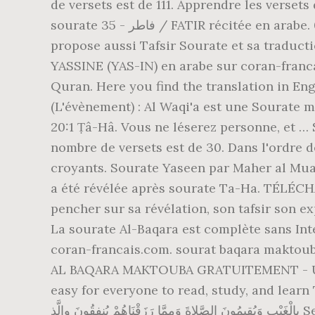
de versets est de 111. Apprendre les versets de la sourate 81 - التكوير / At-takwir en phonétique 
sourate 35 - فاطر / FATIR récitée en arabe. 0:00. volume < previous > next. Mais Allah démasque ce que vous dissimuliez. Assabile vous
propose aussi Tafsir Sourate et sa traductio
YASSINE (YAS-IN) en arabe sur coran-franca
Quran. Here you find the translation in Eng
(L'évènement) : Al Waqi'a est une Sourate m
20:1 Ṭâ-Hâ. Vous ne léserez personne, et … Sourate 67 du Coran en arabe, Al Mulk (La royauté) : Al Mulk est une sourate mécquoise dont le
nombre de versets est de 30. Dans l'ordre de
croyants. Sourate Yaseen par Maher al Mua
a été révélée après sourate Ta-Ha. TÉLÉ
pencher sur sa révélation, son tafsir son ex
La sourate Al-Baqara est complète sans Internet, avec
coran-francais.com. sourat baqara maktouba. Écoute de la sourate 36 - يس / YA
AL BAQARA MAKTOUBA GRATUITEMENT - Un tr
easy for everyone to read, study, and learn The Noble Quran. Sourate Al-Baqara en 
بِالْغَيْبِ وَيُقِيمُونَ الصَّلاةَ وَمِمَّا رَزَقْنَاهُمْ يُنفِقُونَ والَّذ Selon l'ordre de la compilation du Coran, elle a été révélée après Sourate Houd. Mohamed