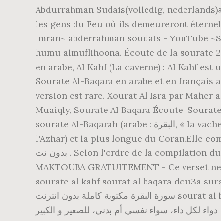
Abdurrahman Sudais(volledig, nederlands)سورة البقرة كاملة : pin. Ceux qui font le mal et qui se font cerner par leurs péchés, ceux-là sont
les gens du Feu où ils demeureront éternellement. Lisez et écoutez la sour
imran~ abderrahman soudais - YouTube ~So
humu almuflihoona. Écoute de la sourate 22 - الحج / AL-HAJJ récitée en arabe. Kacem Marseille – Nebghik Nebghik. Sourate 18
en arabe, Al Kahf (La caverne) : Al Kahf est
Sourate Al-Baqara en arabe et en français a
version est rare. Xourat Al Isra par Maher
Muaiqly, Sourate Al Baqara Écoute, Sourate
sourate Al-Baqarah (arabe : البقرة, « la vache »), est la deuxième sourate selon l'ordre de 'Uthman (et la 87 e suivant la commission de
l'Azhar) et la plus longue du Coran.Elle comporte 28
بدون نت . Selon l'ordre de la compilation du coran elle a été révélée après Sourate … menu. TÉLÉCHARGER SOURAT AL BAQARA
MAKTOUBA GRATUITEMENT - Ce verset ne cess
sourate al kahf sourat al baqara dou3a 
سورة البقرة مكتوبة كاملة بدون انترنت sourat al baqara سورة البقرة كاملة الأطول في القرآن الكريم والأكثر فضلاً، فهي رحمة من رب السماء إلى بني الإنسان،
تجد فيها دواء لكل داء، سواء نفسي أم بدني، للصغير و الكبير. Sourate 12 du Coran en arabe, Yusuf : Yusuf est une Sourate méc