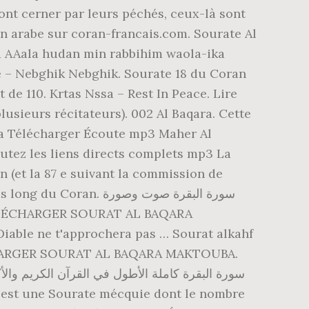
a AAala hudan min rabbihim waola-ika
 de 110. Krtas Nssa – Rest In Peace. Lire
lusieurs récitateurs). 002 Al Baqara. Cette
ara Télécharger Écoute mp3 Maher Al
utez les liens directs complets mp3 La
سورة البقرة صوت وصورة
iable ne t'approchera pas … Sourat alkahf
ÉLÉCHARGER SOURAT AL BAQARA MAKTOUBA.