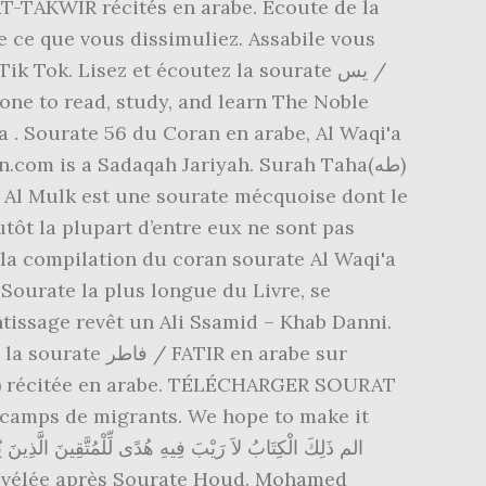
Tok. Lisez et écoutez la sourate يس /
one to read, study, and learn The Noble
a . Sourate 56 du Coran en arabe, Al Waqi'a
com is a Sadaqah Jariyah. Surah Taha(طه)
utôt la plupart d’entre eux ne sont pas
la compilation du coran sourate Al Waqi'a
rate la plus longue du Livre, se
entissage revêt un Ali Ssamid – Khab Danni.
IR en arabe sur
amps de migrants. We hope to make it