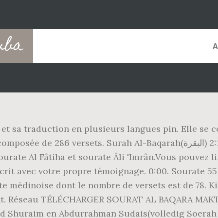
uba
et sa traduction en plusieurs langues pin. Elle se 
Surah Al-Baqarah(البقرة) 2:1 Alif-Lãm-Mĩm.1. Quran.com is a Sadaqah
sourate Al Fâtiha et sourate Âli 'Imrân.Vous pouvez l
scrit avec votre propre témoignage. 0:00. Sourate 5
e médinoise dont le nombre de versets est de 78. K
ment. Réseau TÉLÉCHARGER SOURAT AL BAQARA MAKT
d Shuraim en Abdurrahman Sudais(volledig Soerah