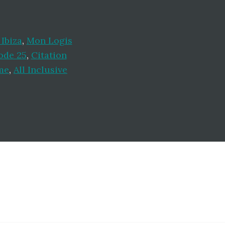
 Ibiza
,
Mon Logis
ode 25
,
Citation
me
,
All Inclusive