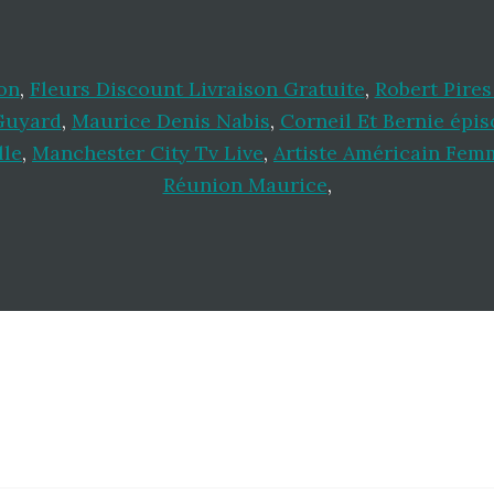
on
,
Fleurs Discount Livraison Gratuite
,
Robert Pires
Guyard
,
Maurice Denis Nabis
,
Corneil Et Bernie épis
lle
,
Manchester City Tv Live
,
Artiste Américain Fem
Réunion Maurice
,