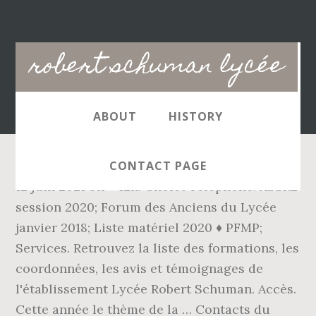
Main
robert schuman lycée
navigation
ABOUT
HISTORY
CONTACT PAGE
12 juin 2021 9h – 12h. Cholet Télephone. ASSR2
session 2020; Forum des Anciens du Lycée
janvier 2018; Liste matériel 2020 ♦ PFMP;
Services. Retrouvez la liste des formations, les
coordonnées, les avis et témoignages de
l'établissement Lycée Robert Schuman. Accès.
Cette année le thème de la … Contacts du