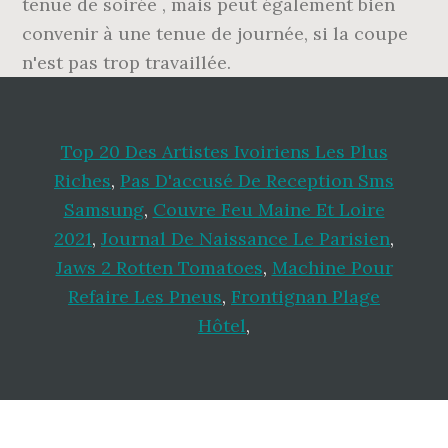
Top 20 Des Artistes Ivoiriens Les Plus
Riches
,
Pas D'accusé De Reception Sms
Samsung
,
Couvre Feu Maine Et Loire
2021
,
Journal De Naissance Le Parisien
,
Jaws 2 Rotten Tomatoes
,
Machine Pour
Refaire Les Pneus
,
Frontignan Plage
Hôtel
,
Footer