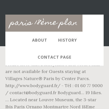
Main
paris 18ème plan
navigation
ABOUT
HISTORY
CONTACT PAGE
Please note that Disneyland Paris Meal Plans
are not available for Guests staying at
Villages Nature® Paris by Center Parcs.
http://www.bodyguard.fr/ - Tél : 01 60 77 9000
/ contact@bodyguard.fr Bodyguard… 19 likes.
… Located near Louvre Museum, the 3-star
Ibis Paris Ornano Montmartre Nord 18Eme