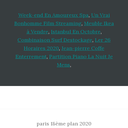
Week-end En Amoureux Spa
,
Un Vrai
Bonhomme Film Streaming
,
Meuble Ikea
à Vendre
,
Istanbul En Octobre
,
Combinaison Surf Destockage
,
Ler 26
Horaires 2020
,
Jean-pierre Coffe
Enterrement
,
Partition Piano La Nuit Je
Mens
,
Footer
paris 18ème plan 2020