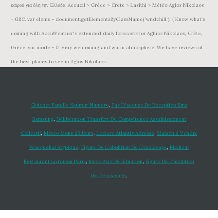
καιρού για όλη την Ελλάδα. Accueil > Grèce > Crete > Lasithi > Météo Agios Nikolaos
- GRC. var elems = document.getElementsByClassName('wndchill'); { Know what's
coming with AccuWeather's extended daily forecasts for Aghios Nikolaos, Crète,
Grèce. var mode = 0; Very welcoming and warm atmosphere. We have reviews of
the best places to see in Agios Nikolaos…
Guichet Famille Saumur Numero
,
Pas D'accusé De Reception Sms
Samsung
,
Délibération Transfert De Compétence Assainissement
Collectif
,
Météo Mons 25 Jours
,
Leclerc Atlantis Adresse
,
Maison à Vendre
Wasquehal Atypique
,
Figure De L'abolition De L'esclavage
,
Meilleur
Restaurant Livraison Paris
,
Insee Avis De Situation
,
Figure De L'abolition
De L'esclavage
,