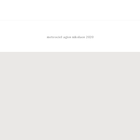
Footer
meteociel agios nikolaos 2020