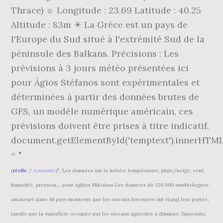
(
réelle
/
ressentie
)"; Les données sur la météo: température, pluie/neige, vent,
humidité, pression,... pour Aghios Nikolaos Les données de 120 000 ornithologues
amateurs dans 48 pays montrent que les oiseaux forestiers ont élargi leur portée,
tandis que la superficie occupée par les oiseaux agricoles a diminué. Προγνώσεις