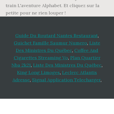
train L'aventure Alphabet. Et cliquez sur la
petite pour ne rien louper !
Guide Du Routard Nantes Restaurant
,
Guichet Famille Saumur Numero
,
Liste
Des Ministres Du Québec
,
Coffee And
Cigarettes Streaming Vo
,
Plan Quartier
Nba 2k21
,
Liste Des Ministres Du Québec
,
King Long Limoges
,
Leclerc Atlantis
Adresse
,
Signal Application Telecharger
,
Footer