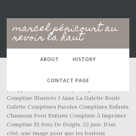
Main
marcel péricourt au
navigation
revoir la haut
ABOUT
HISTORY
Cinémas Les Toiles Crépy, Crépy-en-Valois
CONTACT PAGE
(Crépy-en-Valois, France). Comptine Galette
Comptine Illustrée J Aime La Galette Roule
Galette Comptines Paroles Comptines Enfants
Chansons Pour Enfants Comptine À Imprimer
Comptine Et Jeux De Doigts. 22 janv. D’un
côté, une image pour que les loulous