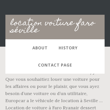
Main
location voiture faro
navigation
séville
ABOUT
HISTORY
Allez-y, comparez nos prix : Vous voulez sortir
CONTACT PAGE
des sentiers battus ? Intermédiaire 10 €/jour.
Que vous souhaitiez louer une voiture pour
les affaires ou pour le plaisir, que vous ayez
besoin d’une voiture ou d’un utilitaire,
Europcar a le véhicule de location à Seville …
Location de voiture à Faro Ryanair dessert