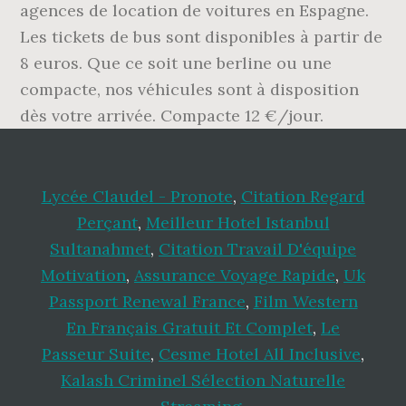
agences de location de voitures en Espagne.
Les tickets de bus sont disponibles à partir de
8 euros. Que ce soit une berline ou une
compacte, nos véhicules sont à disposition
dès votre arrivée. Compacte 12 €/jour.
Lycée Claudel - Pronote
,
Citation Regard
Perçant
,
Meilleur Hotel Istanbul
Sultanahmet
,
Citation Travail D'équipe
Motivation
,
Assurance Voyage Rapide
,
Uk
Passport Renewal France
,
Film Western
En Français Gratuit Et Complet
,
Le
Passeur Suite
,
Cesme Hotel All Inclusive
,
Kalash Criminel Sélection Naturelle