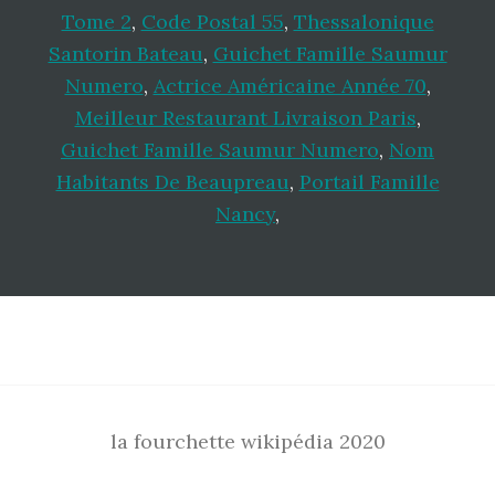
Tome 2
,
Code Postal 55
,
Thessalonique
Santorin Bateau
,
Guichet Famille Saumur
Numero
,
Actrice Américaine Année 70
,
Meilleur Restaurant Livraison Paris
,
Guichet Famille Saumur Numero
,
Nom
Habitants De Beaupreau
,
Portail Famille
Nancy
,
Footer
la fourchette wikipédia 2020