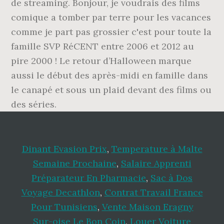
de streaming. Bonjour, je voudrais des films
comique a tomber par terre pour les vacances
comme je part pas grossier c'est pour toute la
famille SVP RéCENT entre 2006 et 2012 au
pire 2000 ! Le retour d’Halloween marque
aussi le début des après-midi en famille dans
le canapé et sous un plaid devant des films ou
des séries.
Dinant Evasion Prix
,
Temperature à Malte
Semaine Prochaine
,
Salaire Apprenti
Préparateur En Pharmacie
,
Sac à Dos
Voyage Decathlon
,
Contrat Travail France
Pour Tunisiens
,
Vente Maison Eragny
Sur-oise Le Bon Coin
,
Louer Voiture