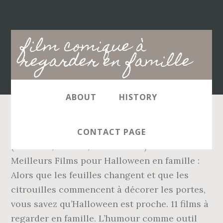
Main
film comique à
navigation
regarder en famille
ABOUT
HISTORY
Professeur Rikiki - Film COMPLET en Français
CONTACT PAGE
(Comédie, Famille, Adolescents) - YouTube.
Meilleurs Films pour Halloween en famille :
Alors que les feuilles changent et que les
citrouilles commencent à décorer les portes,
vous savez qu’Halloween est proche. 11 films à
regarder en famille. L’humour comme outil