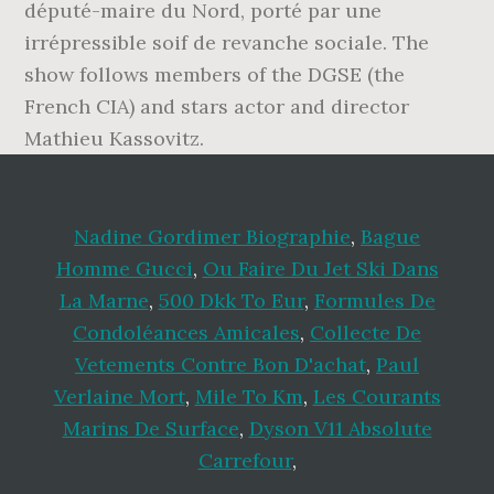
député-maire du Nord, porté par une
irrépressible soif de revanche sociale. The
show follows members of the DGSE (the
French CIA) and stars actor and director
Mathieu Kassovitz.
Nadine Gordimer Biographie
,
Bague
Homme Gucci
,
Ou Faire Du Jet Ski Dans
La Marne
,
500 Dkk To Eur
,
Formules De
Condoléances Amicales
,
Collecte De
Vetements Contre Bon D'achat
,
Paul
Verlaine Mort
,
Mile To Km
,
Les Courants
Marins De Surface
,
Dyson V11 Absolute
Carrefour
,