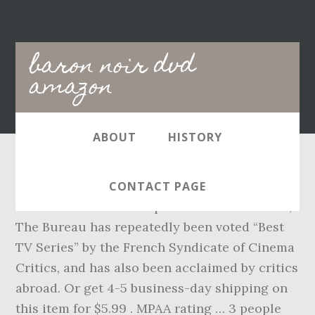
Main
baron noir dvd
navigation
amazon
ABOUT
HISTORY
Constant back stabbing & double dealing, just
CONTACT PAGE
brilliant. The French equivalent of Homeland,
The Bureau has repeatedly been voted “Best
TV Series” by the French Syndicate of Cinema
Critics, and has also been acclaimed by critics
abroad. Or get 4-5 business-day shipping on
this item for $5.99 . MPAA rating … 3 people