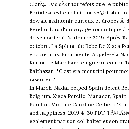
In March, Nadal helped Spain defeat Belgium in a 2011 Davis Cup World Group first-round tie in the Spiroudome in Charleroi, Belgium. Xisca Perello, Manacor, Spain. À lire aussi » Rafael Nadal épouse son amour de jeunesse à Majorque. Rafael Nadal & Xisca Perello . Mort de Caroline Cellier : "Elle a vÃ©cu un amour magnifique avec Jean Poiret". A marvelous wedding full of love, charm and happiness. 2019 4 :30 PDT, TÃ©lÃ©chargez l'application et recevez les alertes de la rÃ©daction en temps rÃ©el. Il se distingue également par son col halter et son grand dos nu. rafael nadal femme mariage. Toutefois, un détail vient d'être dévoilé : la robe de mariée de … No podemos sentirnos ms orgullosos de formar parte de un da tan memorable y de una boda tan emocionante. 6.2K likes. Une création sur mesure, qui semble avoir été fortement inspirée par la robe que portait Meghan Markle pour la réception qui a suivi son mariage en 2018. Maria Francisca Perello , Rafael Nadal's girlfriend ! Hacen bella pareja. Après 15 ans d'amour, Rafael Nadal a dit oui à Maria Francisca Perelló dite Xisca, samedi 19 octobre. ), Hors des courts, tous deux font profil bas, comme ici main dans la main dans les rues de Paris. Deux robes pour un mariage. Si aucune photo du mariage n’était parvenue aux médias lors de l’événement, la créatrice Rosa Clara avait tout de même posté sur son compte Instagram une vidéo de la conception de l’une des robes de la mariée le dimanche 20 octobre 2019. __ Thank you Bruno Bebert for this special picture! We have enjoyed so much the design of both dresses, it's been a pleasure. Ensemble, les deux femmes ont opté pour une tenue sobre et raffinée. 2019 3 :34 PDT, It's celebration time! Jean-Paul Rouve prÃ©sente son nouveau programme "RÃ©troscopie" dans l'Ã©mission "Quotidien", le 16 dÃ©cembre 2020 sur TMC. Rafael Nadal & Xisca Perello . Non Stop People - Rafael Nadal marié : la somptueuse robe de Xisca Perelló dévoilée. Le seigneur de Roland Garros a craqué pour un costume de la firme italienne Brunello Cucinelli, comme le rapporte Marca, le quotidien espagnol sportif madrilène tandis que sa femme a fait appel à la créatrice Rosa Clara qui lui a dessiné une robe de … Le jour J approche et la presse espagnole a eu vent du choix de la fiancÃ©e du tennisman pour sa robe... L'Ã©motion de ClÃ©mence Botino, Miss France 2020, lors de l'Ã©lection de Miss France 2021, le 19 dÃ©cembre 2020 au Puy du Fou. PHOTO – Mariage de Rafael Nadal, la seconde robe de mariée de son épouse Xisca dévoilée et elle est canon ! Le monstre du tennis international Rafael Nadal et son épouse Mery - Sport.f Rafael Nadal a lui, opté pour un costume gris simple, assorti de chaussures en cuir noires. Qui plus est, Rosa Clará a eu la mission de dessiner les robes d’Ana María Parera, la mère de Rafael Nadal, et de María Isabel, la sœur du champion. Si la première était grandiose, la seconde l'était encore plus. Sur les quelques rares clichés, dévoilés sur les réseaux sociaux, on peut voir que la mariée portait une robe signée Rosa Clará. Hablamos de un vestido "two looks in one"; es un atrevido diseo corto y de pronunciado escote confeccionado con encaje y su