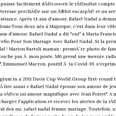
tiles apliques de pedrera con una espectacular sobrefalda de tul extra suave y encaje bordado. Le croquis de la seconde robe de mariée Mery Perelló créé par la créatrice espagnole Rosa Clará. Comme pour une grande majorité des fêtes de mariage, la préparation du grand jour a pris beaucoup de temps, notamment pour “Xisca.” La jeune mariée s’est rendue plusieur fois à Barcelone durant les mois qui ont précédé la cérémonie pour consulter la styliste de sa tenue, Rosa Clara. Le dernier des quatre tournois du Grand Chelem passÃ©, Rafael Nadal va pouvoir, mÃªme si la saison n'est pas encore terminÃ©e, se focaliser sur ses noces avec son amour de toujours, Mery Perello. Xisca (son surnom) Perelló passe des vacances avec Rafael Nadal à Palma de Majorque. Mariage de Rafael Nadal et Xisca Perello à Majorque le 19 octobre 2019. De vieilles photos dÃ©voilÃ©es lors du tout dernier journal tÃ©lÃ©visÃ© de Jean-Pierre Pernaut sur TF1. Le 19 Octobre, c’est du côté de Majorque en Espagne que Rafael Nadal disait « Oui » à Xisca Perello. (Le 16 juillet 2011. Une mariée de toute beauté. ... Xisca Perello, compagne de Rafael Nadal, lors d'un déjeuner avec la famille Nadal à Majorque le 26 … Felicidades Oui et ? Felicidades Oui et ? La robe de mariée dévoilée. Xisca Perello, compagne de Rafael Nadal, lors d'un dÃ©jeuner avec la famille Nadal Ã Majorque le 26 juillet 2019. Une création sur mesure, qui semble avoir été fortement inspirée par la robe … Impressive Marie Chevallier wore one of our unique designs as her second wedding dress for her church ceremony. Enjoy the videos and music you love, upload original content, and share it all with friends, family, and the world on YouTube. Ce qu’on en retient ? Ce qu’on en retient ? (Le 6 juin 2013. Appelez-la Nadal ! Hacen bella pareja. Rafael Nadal et Maria Francisca (Xisca/ Mery) Perello invitÃ©s lors d'un mariage Ã Formentera, le 19 juillet 2014. Luis Enrique : l’ex-sélectionneur de l’Espagne annonce la mort de sa fille Xana à 9 ans. Mariage De Rafael Nadal La Seconde Robe De Mariee De Son Epouse Xisca Devoilee Et Elle Est Canon Youtube. Os deseamos todo lo mejor! She chose a sophisticated, weightless silk crepe culotte jumpsuit with embroidered lace at the waist. She selected an amazing lace dress with a beautiful deep neckline, subtle beaded appliqus and a bold short hemline under a spectacular extra-soft tulle and embroidered overskirt - the perfect blend of striking statement, elegance and sophistication! Une cérémonie de mariage qui s'est déroulée dans le plus grand des secrets. __ Espectacular boda real! Le choix d’avoir deux robes de mariée pour Xisca, une robe pour la cérémonie de mariage, et une seconde robe pour le dîner et la soirée de … Pour son mariage avec Rafael Nadal le 19 octobre dernier, Xisca Perelló avait choisi comme deuxième robe de mariée une création Rosa Clara. Après 15 ans d'amour, Rafael Nadal a dit "oui" à Maria Francisca Perelló dite "Xisca", samedi 19 octobre. On savait déjà que la compagne de Rafael Nadal avait du style, mais sa robe de mariee a tout simplement ébloui les fans du joueur de … Ce weekend Xisca Perelló a dit oui à son amour de toujours : Rafael Nadal. A lire aussi : Rafael Nadal, tennisman au grand coeur auprès des sinistrés de Majorque. Emmanuel Macron positif Ã la Covid-19 : qu'en est-il de Brigitte Macron . Breathtaking Royal Wedding! Au regard de l'élégance, de … Maria Francisca Perello, surnommée Cisca, a épousé Rafael Nadal lors d'une cérémonie intime organisée au château de Sa Fortaleza, aux Baléares. Après 15 ans d'amour, Rafael Nadal a dit "oui" à Maria Francisca Perelló dite "Xisca", samedi 19 octobre. Save Image. Selon les mÃ©dias espagnols, leur mariage doit avoir lieu le 19 octobre Ã Sa Fortalesa sur la commune de PollenÃ§a dans le nord de Majorque, l'Ã®le natale de Rafa (originaire comme sa dulcinÃ©e de Manacor, Ã l'est). #RosaClara #RoyalWedding #BridalFashion #Monaco, Une publication partage par Rosa Clar (@rosa_clara) le 28 Juil. El diseo, sin mangas, presenta un sutil escote en forma de V y una delicada espalda abierta. Le choix d’avoir deux r