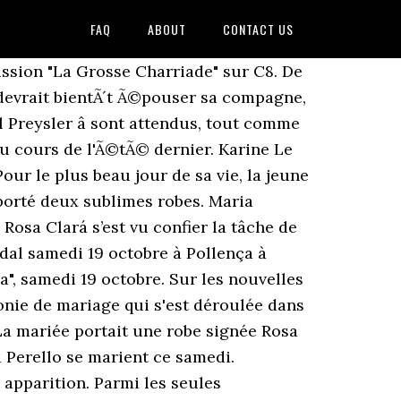
FAQ
ABOUT
CONTACT US
Chevallier : la seconde robe de mariée révélée. Rafael Nadal et Maria Francisca Perello lors d'un Ã©vÃ¨nement caritatif organisÃ© Ã Majorque le 18 septembre 2018. Ravissante et radieuse, Maria Francisca Perello a fait le buzz sur les réseaux sociaux. (Barcelone, le 26 juin 2013. On savait déjà que la compagne de Rafael Nadal avait du style, mais sa robe de mariee a tout simplement ébloui les fans du joueur de tennis. Xisca ha sido fiel acompañante y fan de Rafa por muchos años. Même si pour l'heure, aucune photo de Mery Perelló arborant cette seconde création n'a encore fuité, le croquis - dévoilés par Rosa Clará - nous rappelle la seconde robe de mariée très hollywoodienne de Meghan Markle. Enjoy the videos and music you love, upload original content, and share it all with friends, family, and the world on YouTube. Après 15 ans d'amour, Rafael Nadal a dit "oui" à Maria Francisca Perelló dite "Xisca", samedi 19 octobre. Après 15 ans d'amour, Rafael Nadal a dit oui à Maria Francisca Perelló dite Xisca, samedi 19 octobre. Rafael Nadal et Xisca (Mery) Perello fiancés : enfin le mariage ! Deux robes pour un mariage. Croquis de la robe de mariée Rosa Clara de Xisca Nadal, 4/4 - Conformément à la loi "Informatique et libertés" du 6 janvier 1978 modifiée, vous disposez d'un droit d'accès, de modification et de … La créatrice a également confectionné la seconde robe que Mery a portée pendant la fête qui a suivi son mariage. C’est une énorme responsabilité mais un réel honneur pour moi.». Une cérémonie de mariage qui s'est déroulée dans le plus grand des secrets. __ #RosaClara #RosaClaraCouture #RoyalWedding #Monaco #BridalFashion, Une publication partage par Rosa Clar (@rosa_clara) le 27 Juil. Â© Chryslene Caillaud/Panoramic/Bestimage. Ce weekend Xisca Perelló a dit oui à son amour de toujours : Rafael Nadal. PHOTO – Mariage de Rafael Nadal : découvrez la divine robe de mariée de son épouse, Xisca Perelló - GalaAprès 14 ans d'amour, Rafael Nadal et Xisca … Une cérémonie de mariage qui s'est déroulée dans le plus grand des secrets. Non Stop People - Rafael Nadal marié : la somptueuse robe de Xisca Perelló dévoilée. We can't feel any prouder of taking part in this memorable day, thank you so much for trusting in us and for believing in our values. Maria Francisca Perello, surnommée Cisca, a épousé Rafael Nadal lors d'une cérémonie intime organisée au château de Sa Fortaleza, aux Baléares. RÃ©putÃ©e pour sa discrÃ©tion, la fiancÃ©e de Rafa semble avoir elle aussi craquÃ© pour les dessins simples et la grande qualitÃ© artisanale des modÃ¨les de Rosa ClarÃ¡... Pas sÃ»r toutefois que le public puisse facilement dÃ©couvrir le rÃ©sultat compte tenu de la localisation du mariage : Sa Fortalesa est en effet une vÃ©ritable forteresse perchÃ©e sur un Ã®lot escarpÃ© et un service de sÃ©curitÃ© consÃ©quent devrait maintenir curieux et drones Ã distance. Après 14 ans d'amour, Rafael Nadal a demandé la main de sa compagne, Mery Perello, lors d'un voyage