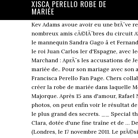
XISCA PERELLO ROBE DE
MARIÉE
Kev Adams avoue avoir eu une brÃ¨ve relation avec Joyce Jonathan, sur le plateau de l'Ã©mission "La Grosse Charriade" sur C8. De nombreux amis cÃ©lÃ¨bres du circuit ATP, comme ses compatriotes Feliciano Lopez â qui devrait bientÃ´t Ã©pouser sa compagne, le mannequin Sandra Gago â et Fernando Verdasco â en couple avec Ana Boyer, fille d'Isabel Preysler â sont attendus, tout comme le roi Juan Carlos Ier d'Espagne, avec lequel il entretient une grande amitiÃ© et qu'il a vu au cours de l'Ã©tÃ© dernier. Karine Le Marchand : AprÃ¨s les accusations de Jean-Michel Maire, elle rÃ©torque avec une preuve ! Pour le plus beau jour de sa vie, la jeune mariée de.. Pour son mariage avec son amour d'enfance, Xisca, la femme de Rafael Nadal a porté deux sublimes robes. Maria Francisca Perello Fan Page. Chers collaborateurs, Nous sommes ravis de vous informer que Rosa Clará s’est vu confier la tâche de créer la robe de mariée dans laquelle Mery Perelló a dit « oui » au joueur de tennis Rafa Nadal samedi 19 octobre à Pollença à Majorque. Après 15 ans d'amour, Rafael Nadal a dit "oui" à Maria Francisca Perelló dite "Xisca", samedi 19 octobre. Sur les nouvelles photos, on peut enfin voir le résultat de son travail porté par Xisca : une robe … Une cérémonie de mariage qui s'est déroulée dans le plus grand des secrets. __ Special thank you to Bruno Bebert for this beautiful picture! La mariée portait une robe signée Rosa Clara, dotée d'une fine traîne et de … Depuis 14 ans, ils s'aiment.. Rafael Nadal et Mery Xisca Perello se marient ce samedi. (Londres, le 17 novembre 2011. Le prÃ©sident de la RÃ©publique Emmanuel Macron fait une apparition. Parmi les seules informations qui ont fuité, le choix du créateur de la robe de mariée de Xisca Perelló. Parmi les seules informations qui ont fuité, le choix du créateur de la robe de mariée de Xisca Perelló. 8.3K likes. Pour le plus beau jour de sa vie, la jeune mariée de.. Pour son mariage avec son amour d'enfance, Xisca, la femme de Rafael Nadal a porté deux sublimes robes. Pour l'occasion, elle arborait une magnifique robe de mariée. Après 15 ans d'amour, Rafael Nadal a dit "oui" à Maria Francisca Perelló dite "Xisca", samedi 19 octobre. Pour l'occasion, elle arborait une magnifique robe de mariée. Au regard de l'élégance, de la tradition et du glamour, qui d'entre les quatres portait le meilleur costume ? La mariée portait une robe signée Rosa Clara, dotée d'une fine traîne et de manches en dentelles. Rafael Nadal et Xisca Perello lors du Goed Geld Gala Ã Amsterdam. PHOTO – Mariage de Rafael Nadal : découvrez la divine robe de mariée de son épouse, Xisca Perelló Une création haute couture Maria Francisca (Xisca/ Mery) Perello, compagne de Rafael Nadal, lors de la victoire de Rafael Nadal contre Diego Schwartzman lors du Monte Carlo Rolex... Rafael Nadal avec sa compagne Maria Francisca (Xisca/ Mery) Perello lors de l'inauguration de son acadÃ©mie de tennis Ã Palma de Majorque le 19 octobre 2016. Rafael Nadal Et Maria Perello Bientot Le Mariage Voici. Ã l'approche du gr