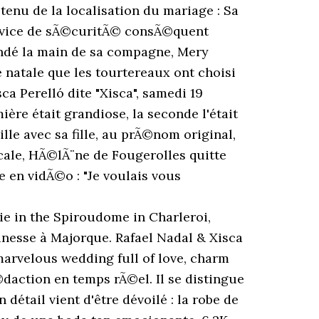
obes de mariée pour Xisca, une robe pour la cérémonie de mariage, et une seconde robe pour le dîner et la soirée de mariage. Après 15 ans d'amour, Rafael Nadal a dit "oui" à Maria Francisca Perelló dite "Xisca", samedi 19 octobre. Vainqueur dimanche 8 septembre 2019, sous les yeux de sa compagne Xisca, de son 19e tournoi du Grand Chelem en s'adjugeant l'US Open, Rafael Nadal a en point de mire le record de son rival Roger Federer (20 titres), qu'il retrouvera en novembre au Masters de Londres, point d'orgue de la saison. Save Image. Nuestra diseadora, Rosa Clar ha diseado el vestido de Marie Chevallier para su boda civil con Louis Ducruet, en Mnaco. Évidemment, on aurait galement pu parler des épouses, mais toutes les quatre étaient splendides dans leurs robes de mariée respectives. ), Rosa Clará en personne a dévoilé un croquis de sa création sur les réseaux sociaux. Rafael Nadal : découvrez la sublime robe de mariée de sa femme, Xisca Perello. The sleeveless design features a discrete V-neckline and an exquisite open back, to marry her love, Louis Ducruet! C'est dans un magnifique château que Rafael Nadal s'est marié avec Xisca Perello qui partage sa vie depuis 14 ans. Le tout accompagné d’une traîne et d'un voile très fin à épingler dans les cheveux. Comme pour une grande majorité des fêtes de mariage, la préparation du grand jour a pris beaucoup de temps, notamment pour “Xisca.” La jeune mariée s’est rendue plusieur fois à Barcelone durant les mois qui ont précédé la cérémonie pour consulter la styliste de … Depuis 14 ans, ils s'aiment.. Rafael Nadal et Mery Xisca Perello … Une cérémonie de mariage qui s'est déroulée dans le plus grand des secrets. ), Le duo s'est rencontré au lycée et mis en couple en 2005. You looked outstanding! 11/15 - Delphine Wespiser dans "La Grosse Charriade" sur C8, Nathalie Marquay Ã©voque les rumeurs d'infidÃ©litÃ© dont elle a fait l'objet en 2006 en participant Ã "La Ferme cÃ©lÃ©britÃ©s" - Documentaire "Jean-Pierre Pernaut : 50 ans dans le coeur des FranÃ§ais" diffusÃ© sur C8. Mariage de Rafael Nadal : Xisca Perello a choisi la marque de sa robe de mariée. Le résultat donne une splendide robe à manches longues avec une longue jupe en crêpe de soie et un corset de dentelle, «aux inspirations art déco», parsemé de broderies scintillantes. Congratulations once again! Toutefois, un détail vient d'être dévoilé : la robe de mariée de … (New York, le 7 septembre 2013.). Le tennisman superstar de 33 ans et Mery Perelló, sa compagne de toujours surnommée Xisca, se sont mariés ce samedi 18 octobre lors d'une cérémonie privée sur leur île natale de Majorque. La robe de la mariée de 31 ans a été confectionnée par Rosa Clará qui a dévoilé un cro