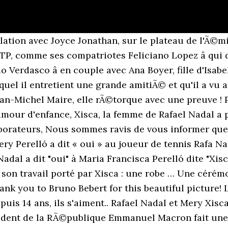
and jour, l'hebdomadaire Hola!, qui avait rÃ©vÃ©lÃ© en janvier dernier les fianÃ§ailles de Nadal et Xisca aprÃ¨s quatorze ans d'amour, a obtenu une nouvelle information capitale : la provenance de la robe de la mariÃ©e... Alors qu'un mÃ©dia majorquin avait prÃ©cÃ©demment avancÃ© le nom de Cortana, marque de la crÃ©atrice Rosa Esteva, mademoiselle Perello aurait en rÃ©alitÃ© donnÃ© sa prÃ©fÃ©rence Ã la griffe catalane Rosa ClarÃ¡, qui s'est fait tout rÃ©cemment une belle publicitÃ© en habillant Marie Chevallier pour son mariage avec Louis Ducruet, fils de la princesse StÃ©phanie de Monaco ! Mariage de Rafael Nadal et Xisca Perello à Majorque le 19 octobre 2019. Our designer Rosa Clar designed Marie Chevallier's wedding dress for her civil ceremony with Louis Ducruet, in Monaco. Une cérémonie de mariage qui s'est déroulée dans le plus grand des secrets. Mirka, Xisca, Jelena et Kim étaient les protagonistes absolus de leurs mariages. Évidemment, on aurait galement pu parler des épouses, mais toutes les quatre étaient splendides dans leurs robes de mariée respectives. Nos gustara felicitar a Marie Chevallier y Louis Ducruet, una pareja preciosa y encantadora, por su matrimonio. First of all we would like to congratulate Marie Chevallier and Louis Ducruet, a charming and beautiful couple, we wish you all the best! Le tennisman Rafael Nadal a dit "Oui" à Xisca Perelló dans un château du XVIIe siècle situé sur l'île de Majorque, là même où ils se sont connus lorsqu'ils étaient enfants. Croquis de la robe de mariée Rosa Clara de Xisca Nadal, 4/4 - Conformément à la loi "Informatique et libertés" du 6 janvier 1978 modifiée, vous disposez d'un droit d'accès, de modification et de suppression des données vous concernant. Rafael Nadal marié : la robe Art déco de sa femme Xisca … Muchas gracias por confiar en nosotros y en nuestros valores, ha sido un placer! Fans page * Hemos disfrutado muchsimo de la creacin de ambos vestidos para la preciosa boda real de Marie Chevallier y Louis Ducruet. __ Hora de celebrar! Marie-Sophie Lacarrau rejoint Jean-Pierre Pernaut sur le plateau lors de son dernier JT de 13h - 18 dÃ©cembre 2020, TF1. A voir aussi :Xisca Perello : celle qui fait battre le cœur de Rafael Nadal. PHOTO – Mariage de Rafael Nadal, la seconde robe de mariée de son épouse Xisca dévoilée et elle est canon ! Luis Enrique : l’ex-sélectionneur de l’Espagne annonce la mort de sa fille Xana à 9 ans. Le tennisman Rafael Nadal a dit "Oui" à Xisca Perelló dans un château du XVIIe siècle situé sur l'île de Majorque, là même où ils … Xisca Perello et la famille de Rafael Nadal lors de la finale de l'US Open Ã New York le 8 septembre 2019. Mariage de Rafael Nadal : Xisca Perello a choisi la marque de sa robe de mariée Le dernier des quatre tournois du Grand Chelem passé, Rafael Nadal va pouvoir, même si la saison n'est pas encore terminée, se focaliser sur ses noces avec son amour de toujours, Mery Perello Linfo.re - Le célèbre joueur de … Rosa Clar ha diseado el segundo vestido de la boda religiosa de Marie Chevallier. Pour l'heure, très peu de photos ont encore fuité. Mariage de Jesta (Koh-Lanta) : MatiÃ¨re, marque... Tout sur sa robe de mariÃ©e, Laetitia Milot, 13 ans de mariage avec Badri : sa robe de mariÃ©e Ã©tonne toujours, Mariage de Laury Thilleman : prix, modÃ¨le... tout sur sa robe de mariÃ©e, Marie Chevallier pour son mariage avec Louis Ducruet, Rafael Nadal : Baisers à sa femme Maria Francisca Perello, après sa grande victoire, Roland-Garros : Miss France Clémence Botino, masquée mais ravissante devant Nadal, Rafael Nadal : Visite guidée de son nouveau yacht à 8 millions d'euros, Rafael Nadal : Grand gentleman avec une ramasseuse de balles qu'il a blessée, Rafael Nadal : Photo inédite de son mariage avec Maria Francisca Perello, Rafael Nadal marié : la robe Art déco de sa femme Xisca dévoilée, Rafael Nadal : Son mariage avec Xisca Perello ultrasécurisé, Mariage de Louis Ducruet et Marie 