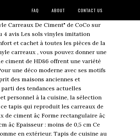
FAQ
ABOUT
CONTACT US
mercredi 9 décembre 2020, faites vous plaisir grâce à notre sélection Vinyle carreaux de ciment pas cher ! Tapis vinyle - Carreaux de ciment noir (2) Livraison gratuite. Il est facile à entretenir d'un coup d'éponge, tient bien au sol grâce à un dos antidérapant. VISTA est la nouvelle collection de tapis d'appoint fabriqués en Italie en images 100% vinyle et HD. À partir de 37,50 â¬ Voir la fiche produit Ajouter au panier. 3,4 sur 5 étoiles 9. Pensez aux revêtements imitation carreaux de ciment ! Le sol vinyle imitation carreau de ciment fait son grand retour ! Tapis vinyle - Carreaux Ciment Chiné . Effet 3D pour ces carreaux de ciment Aperçu rapide. Il sâagit également dâune solution particulièrement adaptée pour les locataires qui ne peuvent pas se lancer dans des travaux « lourds » dans le logement quâils occupent. Une manière simple de transformer votre intérieur.Le décor de ces dalles imite un sol décoratif classique en carreaux de ciment noirs et blancs. Lino carreaux de ciment : Une imitation à couper le souffle ! De plus en plus de fabricants proposent des revêtements de sol en vinyle effet carreaux de ciment. Matière innovante. Vu sur M6 Découvrez notre gamme de revêtements de sol PVC imitation carreau de ciment. Issus du lino cher à nos aînés et aux années 70, le vinyle est un revêtement de sol synthétique facile à poser et à entretenir. Pour une déco moderne avec ses motifs carreaux de ciment. Tapis lavable facilement et de bonne longévité. A partir de 54 â¬ 90. Carrelage autocollant pour le sol ou stickers muraux imitation carreaux de ciment, décorez et redécorez votre intérieur deviendra facile ! Et comme vous allez le constater avec les exemples ci-dessous, lâillusion est parfaite. Accueil âº Tapis Vinyle - Carreaux de ciment. Votre sol, carrelage, lino, parquet ou autre ne sera pas abîmé. Tapis Vinyle - Porto. Le tapis carreaux de ciment Simen. Plus besoin d'aspirateur, le sol est joliment décoré et protégé grâce au tapis vinyle. Lâeffet âcube en 3Dâ très graphique de ce sol. Tapis en vinyle motifs carreaux de ciment 60x199 ALMA sur Maisons du Monde. Carreaux avec effet cube 3D. Ce retour du tapis vinyle est lié à la demande concernant lâeffet imitation carreaux de ciments.Le tapis vinyle permet dâoffrir un rendu proche de ce quâil serait possible dâavoir avec de vrais carreaux de ciments, le tout à moindre coût ! Changez le style de votre sol avec un revêtement en PVC adhésif extrêmement fonctionnel et facile à poser. Tapis vinyle carreaux de ciment. Esprit vintage pour ce tapis qui reproduit les carreaux de ciment qui font leur grand retour en déco.Caractéristiques : â¢ 100% PVC â¢ Motifs carreaux de ciment â¢ Forme rectangulaire â¢ Entretien facile â¢ 2 coloris â¢ Fabriqué en BelgiqueDimensions : â¢ 59 x 98 cm â¢ 65 x 150 cm â¢ Epaisseur : moins de 0,5 cm Envie de relooker votre int