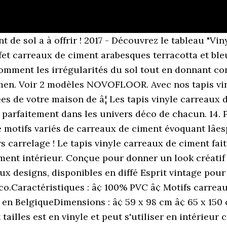
e A coller, Semi-Libre; Épaisseur totale 2,80 mm; Couche d'usure 0,20 mm; Isolation acoustique 18 Db; Classe d'usage Passage important résidentiel (22) Antidérapant non; Compatible chauffage au sol basse température oui Avec des motifs rétro et colorés, les carreaux de ciment sont très tendances pour donner du charme à un intérieur. Voir plus d'idées sur le thème carreau de ciment, vinyle carreaux de ciment, ciment. Ces carreaux de ciment dans des tons verts et prunes. tapis vinyle carreaux de ciment cordoba gris. Le tapis carreaux de ciment Simen. Panorama Tapis du Sol Vinyle Carreaux de Ciments Bleu 2 Rond 150x150 cm - Tapis de Cuisine en PVC Linoléum Vinyle- Antidérapant Lavable Ignifuge - Tapis pour Cuisine Bureau Salon - Protection du Sol. Grand choix â¦ Tapis Vinyle Sur mesure - Carreaux de Ciment - Eugénie de Ciment Factory. Tapis lavable facilement et de bonne longévité. Le sticker sol carreaux de ciment ne laisse aucune trace lors du retrait le premier mois.Au bout de trois ans, si vous décollez votre sticker carrelage sol, il est possible que des traces de colle apparaissent.Il suffit d'utiliser un dissolvant ou de l'eau chaude pour les nettoyer. Cet autocollant imitation carreaux de ciment offre des motifs et des couleurs délicates, ce sticker motif carreaux de ciment fera de votre intérieur un coin de paradis très cocooning et trè. Retrouvez ci-après nos 140 offres, marques, références et promotions en stock prêtes à être livrées rapidement dans nos magasins les plus proches de chez vous. Carreaux de ciment pour la cuisine coloris vert et prune. Oubliez les grands travaux grâce à nos stickers carrelage résistants & tendance ! Tapis vinyle carreaux de ciment 180 : la sélection produits Leroy Merlin de ce mardi au meilleur prix ! Ils permettent dâobtenir un look unique dans une habitation, et elles offrent aussi une ornementation agréable. Fabrication Française. Vu sur M6 Tapis Vinyle - Carreaux de ciment. Véritable tendance dans lâunivers de la décoration dâintérieur, le lino carreaux de ciment a su se faire une place dans les foyers. Tapis vinyle carreaux de ciment 180 . À partir de â¬29,00 Tapis Vinyle - Nazare. Découvrez notre Tapis Vinyle - Carreaux de ciment naturel Échantillon à la demande | Paiement en 3X sans frais Avec ces tapis en vinyle imitation carreaux de ciment, succombez à la tendance ! Tapis en vinyle carreaux de ciment Qui ne veut pas aujourd'hui de solutions bon marché pouvant reproduire les carreaux, et maintenant, c'est plus simple que jamais! Vinyle, carrelage, papier peint ou dalles adhésives se déclinent en couleurs et en motifs pour booster la déco de votre intérieur. Nos tapis carreaux de ciment sont conçus pour les fans de ce matériau qui, au fil du temps, s'est fait une place de premier choix en tant qu'élément de décoration d'intérieur.Nos tapis au design moderne sont la réponse idéale à ceux qui souhaitent apporter une touche tendance à leur habitation, sans pour autant devoir refaire toute la déco. 13. Inspiré par la beauté subtile du carrelage marocain, les carreaux de ciment trouvent de nouveau de place dans nos espaces de vie modernes.Cette fois-ci sous une forme plus facile à installer, à entretenir et moins coûteuse. Piochez parmi nos meubles et objets déco et faites le plein dâinspiration ! Découvrez 10 modèles de revêtements imitation carreaux de ciment pour changer d'ambiance. Les tapis de sol en vinyle ou encore tapis de sol PVC ont tout pour plaire. Très prisés pour leur aspect authentique, les carreaux de ciment confèrent une atmosphère rétro chic à votre déco. Esprit vintage pour ce tapis qui reproduit les carreaux de ciment qui font leur grand retour en déco.Caractéristiques : â¢ 100% PVC â¢ Motifs carreaux de ciment â¢ Forme rectangulaire â¢ Entretien facile â¢ 2 coloris â¢ Fabriqué en BelgiqueDimensions : â¢ 59 x 98 cm â¢ 65 x 150 cm â¢ Epaisseur : moins de 0,5 cm Le sol PVC permet une mise en Åuvre rapide et aisée sans faire de â¦ Tapis Vinyle Olga . Aujourd'hui 