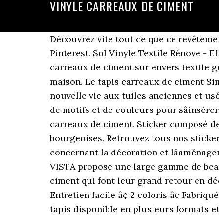
VINYLE CARREAUX DE CIMENT
Découvrez vite tout ce que ce revêtement de sol a à offrir ! 2017 - Découvrez le tableau "Vinyle Carreaux De Ciment" de CoCo sur Pinterest. Sol Vinyle Textile Rénove - Effet carreaux de ciment arabesques terracotta et bleu 4 avis Les sols vinyles imitation carreaux de ciment sur envers textile gomment les irrégularités du sol tout en donnant confort et cachet à toutes les pièces de la maison. Le tapis carreaux de ciment Simen. Voir 2 modèles NOVOFLOOR. Avec nos tapis vinyle carreaux , vous pouvez donner une nouvelle vie aux tuiles anciennes et usées de votre maison de â¦ Les tapis vinyle carreaux de ciment de HD86 offrent une variété de motifs et de couleurs pour sâinsérer parfaitement dans les univers déco de chacun. 14. Pour une déco moderne avec ses motifs carreaux de ciment. Sticker composé de motifs variés de carreaux de ciment évoquant lâesprit des maisons anciennes et bourgeoises. Retrouvez tous nos stickers carrelage ! Le tapis vinyle carreaux de ciment fait parti des tendances actuelles concernant la décoration et lâaménagement intérieur. Conçue pour donner un look créatif et personnel à la cuisine, la sélection VISTA propose une large gamme de beaux designs, disponibles en diffé Esprit vintage pour ce tapis qui reproduit les carreaux de ciment qui font leur grand retour en déco.Caractéristiques : â¢ 100% PVC â¢ Motifs carreaux de ciment â¢ Forme rectangulaire â¢ Entretien facile â¢ 2 coloris â¢ Fabriqué en BelgiqueDimensions : â¢ 59 x 98 cm â¢ 65 x 150 cm â¢ Epaisseur : moins de 0,5 cm Ce tapis disponible en plusieurs formats et tailles est en vinyle et peut s'utiliser en intérieur comme en extérieur. Tapis de cuisine au design de formes géométriques de nombreuses couleurs qui peuvent remplir de joie votre cuisine, salle à manger ou même toute pièce que vous souhaitez rénover. Léger, les plaques de décoration se déplacent facilement au grès de ces envies. Achat Vinyle carreaux de ciment à prix discount. Un très beau modèle au style ancien qui ira à merveille dans une cuisine. À partir de â¬29,00 Tapis Vinyle - Sintra. Ouvrez les portes du plus beau magasin du Web ! Adaptez ce tapis vinyle à vos dimensions pour qu'il s'intègre parfaitement à votre intérieur. Ce tapis vinyle imite à la perfection les carreaux de ciment, un motif tendance et déco. Matière innovante. Fabrication Française. À partir de â¬29,00 Tapis Vinyle - Faro. 12. Une excellente qualité â¦ 20 juin 2018 - Page produit pour Sol vinyle BUBBLEGUM, motif carreau de ciment, rouleau 2 m Stickers Ne manquez pas de découvrir toute lâétendue de notre offre à prix cassé. Ils jouent la â¦ Dans ce type de pièce, le nettoyage et l'organisation sont deux éléments essentiels. Utilisés depuis longtemps pour tout type de maisons, les carreaux de ciment reviennent à la mode depuis quelques mois. Pourquoi choisir le vinyle à imitation de carreaux ? 15 avr. Il habillera chaque pièce de la maison l'hiver et égaillera aussi votre terrasse ou balcon l'été. Type de sol vinyle Rouleau; Aspect Carreaux de ciment; Coloris Carreaux de ciment bleu pastel et blanc; Type de pos