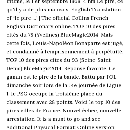
intime, le 1 er septembre 1868. 4 nm Le pire, ce
qu'il y a de plus mauvais. English Translation
of “le pire ...” | The official Collins French-
English Dictionary online. TOP 10 des pires
cités du 78 (Yvelines) BlueMagic2014. Mais
cette fois, Louis-Napo­léon Bona­parte est jugé,
et condamné à l’em­pri­son­ne­ment à perpé­tuité.
TOP 10 des pires cités du 93 (Seine-Saint-
Denis) BlueMagic2014. Réponse favorite. Ce
gamin est le pire de la bande. Battu par l’OL
dimanche soir lors de la 14e journée de Ligue
1, le PSG occupe la troisième place du
classement avec 28 points. Voici le top 10 des
pires villes de France. Nouvel échec, nouvelle
arres­ta­tion. It is a must to go and see.
Additional Physical Format: Online version: