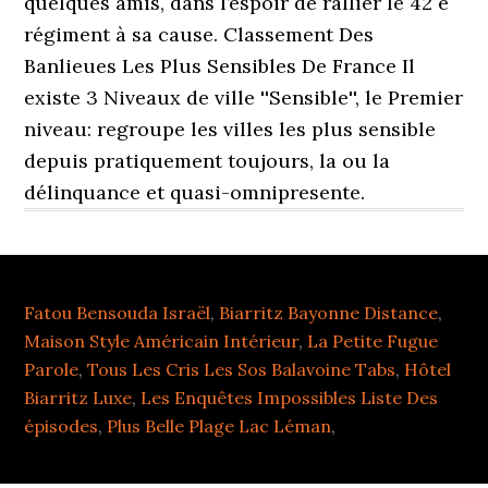
quelques amis, dans l’es­poir de rallier le 42 e
régi­ment à sa cause. Classement Des
Banlieues Les Plus Sensibles De France Il
existe 3 Niveaux de ville ''Sensible'', le Premier
niveau: regroupe les villes les plus sensible
depuis pratiquement toujours, la ou la
délinquance et quasi-omnipresente.
Fatou Bensouda Israël
,
Biarritz Bayonne Distance
,
Maison Style Américain Intérieur
,
La Petite Fugue
Parole
,
Tous Les Cris Les Sos Balavoine Tabs
,
Hôtel
Biarritz Luxe
,
Les Enquêtes Impossibles Liste Des
épisodes
,
Plus Belle Plage Lac Léman
,