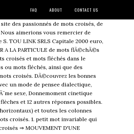
FAQ
ABOUT
CONTACT US
site des passionnés de mots croisés, de
in Nous aimerions vous remercier de
tre S. TOU LINK SRLS Capitale 2000 euro,
IER A LA PARTICULE de mots flÃ©chÃ©s
ts croisés et mots fléchés dans le
 ou mots fléchés, ainsi que des
mots croisés. DÃ©couvrez les bonnes
vec un mode de pensee dialectique,
iÃ¨me sexe, Donnemoment cinetique
lèches et 12 autres réponses possibles.
horizontaux) et toutes les colonnes
ts croisés. 1. petit mot invariable qui
mots croisés ⇒ MOUVEMENT D'UNE