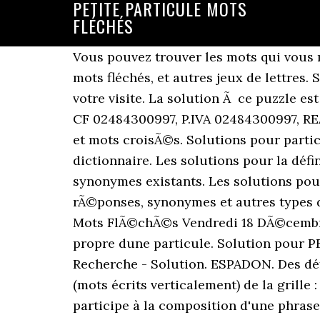
PETITE PARTICULE MOTS
FLÉCHÉS
Vous pouvez trouver les mots qui vous m
mots fléchés, et autres jeux de lettres
votre visite. La solution Ã ce puzzle e
CF 02484300997, P.IVA 02484300997, R
et mots croisÃ©s. Solutions pour particu
dictionnaire. Les solutions pour la dé
synonymes existants. Les solutions po
rÃ©ponses, synonymes et autres types 
Mots FlÃ©chÃ©s Vendredi 18 DÃ©cembre
propre dune particule. Solution pour P
Recherche - Solution. ESPADON. Des déf
(mots écrits verticalement) de la grille 
participe à la composition d'une phras