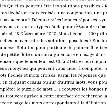
es Qu'elles peuvent être les solutions possibles ?
ts fléchés et mots croisés. une conjonction, une p
st pas accentué. Découvrez les bonnes réponses, sy
nymes et autres types d'aide pour rÃ©soudre chaq
dredi 18 DÃ©cembre 2020. Mots fléchés - 100 grilles
Qu'elles peuvent être les solutions possibles ? Son b
annexe. Solution pour particule du pain en 6 lettres
e de petite flûte d'un son aigu encore en usage dans
ensons que le meilleur est CL à 2 lettres, en cliqua
des synonymes qui peuvent vous aider à compléter l
mots fléchés et mots croisés. Parmi les réponses que
s, en cliquant dessus ou sur d'autres mots, vous pou
mpléter le puzzle de mots … Découvrez les bonnes 
s trouverez grâce à cette interface de recherche la 
r cette page les mots correspondants à la définition