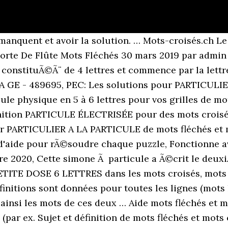
anquent et avoir la solution. … Mots-croisés.ch Le 
. Sorte De Flûte Mots Fléchés 30 mars 2019 par adm
st constituÃ©Ã¨ de 4 lettres et commence par la let
EA GE - 489695, PEC: Les solutions pour PARTICUL
le physique en 5 à 6 lettres pour vos grilles de mo
finition PARTICULE ÉLECTRISÉE pour des mots croisés
ur PARTICULIER A LA PARTICULE de mots fléchés et 
d'aide pour rÃ©soudre chaque puzzle, Fonctionne a
 2020, Cette simone Ã particule a Ã©crit le deux
ETITE DOSE 6 LETTRES dans les mots croisés, mots f
initions sont données pour toutes les lignes (mots 
: ainsi les mots de ces deux … Aide mots fléchés et mo
e (par ex. Sujet et définition de mots fléchés et 