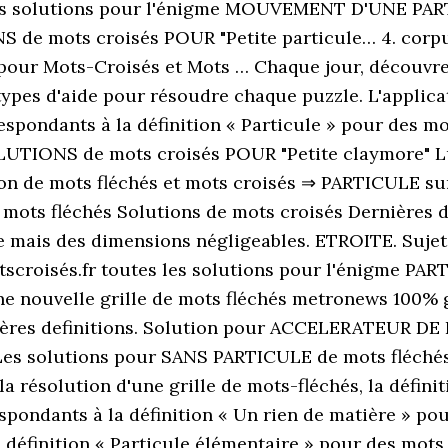
es solutions pour l'énigme MOUVEMENT D'UNE PARTIC
 de mots croisés POUR "Petite particule… 4. corpus
s pour Mots-Croisés et Mots … Chaque jour, découvre
pes d'aide pour résoudre chaque puzzle. L'applicati
spondants à la définition « Particule » pour des mo
SOLUTIONS de mots croisés POUR "Petite claymore" L
tion de mots fléchés et mots croisés ⇒ PARTICULE su
ts fléchés Solutions de mots croisés Dernières defin
e mais des dimensions négligeables. ETROITE. Sujet 
scroisés.fr toutes les solutions pour l'énigme 
 nouvelle grille de mots fléchés metronews 100% gr
nières definitions. Solution pour ACCELERATEUR DE
 Les solutions pour SANS PARTICULE de mots fléchés
la résolution d'une grille de mots-fléchés, la défi
spondants à la définition « Un rien de matière » po
 définition « Particule élémentaire » pour des mots