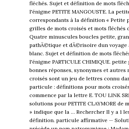
fléchés. Sujet et définition de mots f
l'énigme PETITE MANGOUSTE. La petite d
correspondants à la définition « Petite 
grilles de mots croisés et mots fléchés
Quatre minuscules boucles petite, grande
pathÃ©tique et dÃ©risoire dun voyage au
blanc. Sujet et définition de mots flé
l'énigme PARTICULE CHIMIQUE. petite pa
bonnes réponses, synonymes et autres m
croisés sont un jeu de lettres connu dan
particule : définitions pour mots croisé
commence par la lettre E. TOU LINK SR
solutions pour PETITE CLAYMORE de mo
» indique que la … Rechercher Il y a 1 
définition. particule affirmative — Solut
précède un nom patronymique : Madame d