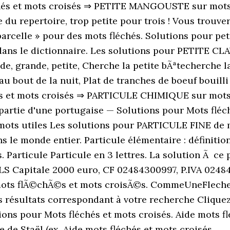
léchés et mots croisés ⇒ PETITE MANGOUSTE sur motsc
u repertoire, trop petite pour trois ! Vous trouver
parcelle » pour des mots fléchés. Solutions pour pet
 dans le dictionnaire. Les solutions pour PETITE C
, grande, petite, Cherche la petite bÃªtecherche la
 bout de la nuit, Plat de tranches de boeuf bouill
chés et mots croisés ⇒ PARTICULE CHIMIQUE sur motsc
rtie d'une portugaise — Solutions pour Mots fléch
ots utiles Les solutions pour PARTICULE FINE de m
s le monde entier. Particule élémentaire : définitio
s. Particule Particule en 3 lettres. La solution Ã ce
LS Capitale 2000 euro, CF 02484300997, P.IVA 0248
ts flÃ©chÃ©s et mots croisÃ©s. CommeUneFleche.c
les résultats correspondant à votre recherche Cliqu
ions pour Mots fléchés et mots croisés. Aide mots flé
e Staël (ex. Aide mots fléchés et mots croisés.