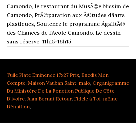
Tuile Plate Eminence 17x27 Prix
,
Enedis Mon
Compte
,
Maison Vauban Saint-malo
,
Organigramme
Du Ministère De La Fonction Publique De Côte
D'ivoire
,
Juan Bernat Retour
,
Fidèle à Toi-même
Définition
,