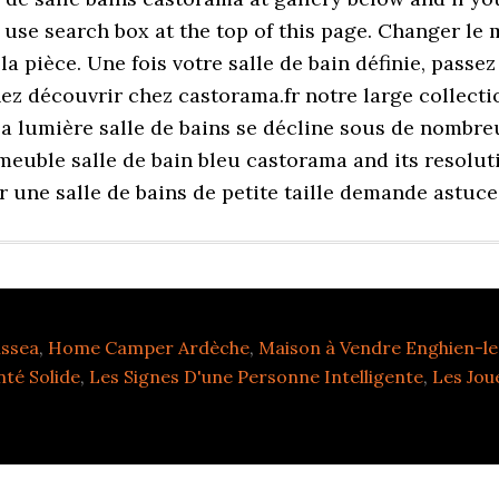
 use search box at the top of this page. Changer le 
a pièce. Une fois votre salle de bain définie, pass
nez découvrir chez castorama.fr notre large collecti
a lumière salle de bains se décline sous de nombre
meuble salle de bain bleu castorama and its resoluti
er une salle de bains de petite taille demande astuc
ssea
,
Home Camper Ardèche
,
Maison à Vendre Enghien-le
nté Solide
,
Les Signes D'une Personne Intelligente
,
Les Jou