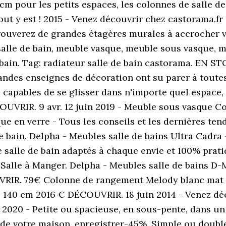
m pour les petits espaces, les colonnes de salle d
ut y est ! 2015 - Venez découvrir chez castorama.fr
rouverez de grandes étagères murales à accrocher 
salle de bain, meuble vasque, meuble sous vasque,
bain. Tag: radiateur salle de bain castorama. EN ST
andes enseignes de décoration ont su parer à toutes
, capables de se glisser dans n'importe quel espace,
COUVRIR. 9 avr. 12 juin 2019 - Meuble sous vasque 
e en verre - Tous les conseils et les dernières tend
bain. Delpha - Meubles salle de bains Ultra Cadra - 
 salle de bain adaptés à chaque envie et 100% prati
Salle à Manger. Delpha - Meubles salle de bains D-M
IR. 79€ Colonne de rangement Melody blanc mat 19
 140 cm 2016 € DÉCOUVRIR. 18 juin 2014 - Venez déc
. 2020 - Petite ou spacieuse, en sous-pente, dans u
 de votre maison. enregistrer-45%. Simple ou double