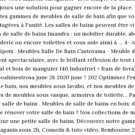
ujours une solution pour gagner encore de la place
tes gammes de meubles de salle de bain afin que vou
gères à l'unité. Les salles de bains peuvent être v
e salle de bains Imandra : un mobilier durable, ab
anderie ou encore toilettes et vous aide ainsi à … 4-
 Spots . Meubles Salle De Bain Castorama - Meuble d
t spectaculaire, avec le brillant réflexion de tout 
 et bois de manguier 140 Industriel + frais de livr
boahinestrosa june 28 2020 june 7 202 Optimisez l'e
de bain, nos meubles sous lavabo, et nos meubles de 
 de meubles sous vasque, armoires de toilette… P
salle de bains . Meubles de salle de bains en bois: d
 de rénover votre salle de bain ? Nos collections de
pour une petite salle de bains. Découvrez notre gam
magasin sous 2h, Conseils & tuto vidéo, Rembourse 2