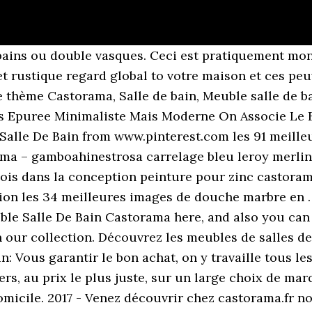
bains ou double vasques. Ceci est pratiquement mon
 et rustique regard global to votre maison et ces peu
e thème Castorama, Salle de bain, Meuble salle de bai
s Epuree Minimaliste Mais Moderne On Associe Le B
alle De Bain from www.pinterest.com les 91 meilleu
ama – gamboahinestrosa carrelage bleu leroy merlin 
 bois dans la conception peinture pour zinc castor
tion les 34 meilleures images de douche marbre en …
ble Salle De Bain Castorama here, and also you can
 our collection. Découvrez les meubles de salles de
n: Vous garantir le bon achat, on y travaille tous l
rs, au prix le plus juste, sur un large choix de mar
micile. 2017 - Venez découvrir chez castorama.fr no