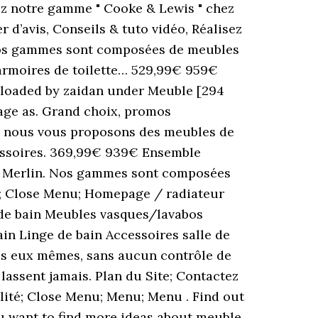
rez notre gamme " Cooke & Lewis " chez
 d’avis, Conseils & tuto vidéo, Réalisez
 Nos gammes sont composées de meubles
armoires de toilette… 529,99€ 959€
Uploaded by zaidan under Meuble [294
mage as. Grand choix, promos
e, nous vous proposons des meubles de
ccessoires. 369,99€ 939€ Ensemble
roy Merlin. Nos gammes sont composées
s; Close Menu; Homepage / radiateur
 de bain Meubles vasques/lavabos
in Linge de bain Accessoires salle de
res eux mêmes, sans aucun contrôle de
lassent jamais. Plan du Site; Contactez
alité; Close Menu; Menu; Menu . Find out
ou want to find more ideas about meuble