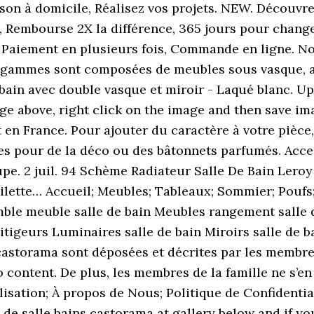
aison à domicile, Réalisez vos projets. NEW. Découv
 Rembourse 2X la différence, 365 jours pour changer
2h, Paiement en plusieurs fois, Commande en ligne.
s gammes sont composées de meubles sous vasque, 
bain avec double vasque et miroir - Laqué blanc. 
ge above, right click on the image and then save i
t en France. Pour ajouter du caractère à votre pièc
aites pour de la déco ou des bâtonnets parfumés. A
upe. 2 juil. 94 Schème Radiateur Salle De Bain Le
ilette… Accueil; Meubles; Tableaux; Sommier; Pouf
mble meuble salle de bain Meubles rangement salle
igeurs Luminaires salle de bain Miroirs salle de ba
 castorama sont déposées et décrites par les memb
content. De plus, les membres de la famille ne s’en 
ilisation; À propos de Nous; Politique de Confidenti
 de salle bains castorama at gallery below and if y